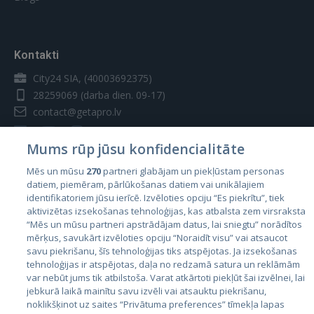
vietne, un šie sīkfaili tiek izmantoti mūsu
reklāmas un mārketinga mērķiem. Proti,
"Abonements" - pakalpojumu kopums, ko
mēs izmantojam sīkfailus un citas
Uzņēmums sniedz Izpildītājam noteiktā laika
sekošanas tehnoloģijas šādiem mērķiem:
periodā par abonementa maksu.
Kontakti
Veiktspējas sīkfaili
Regulējošā likumdošana un jurisdikcija
City24 SIA, (40003692375)
28259069
(darba dien. 09-17)
Šie sīkfaili ļauj mums saskaitīt
apmeklējumus un datplūsmas avotus, lai
contact@getapro.lv
Šie Lietošanas noteikumi tiek regulēti un
mēs varētu novērtēt un uzlabot mūsu
interpretēti atbilstoši Latvijas Republikas
vietnes veiktspēju. Šie sīkfaili palīdz mums
Mums rūp jūsu konfidencialitāte
likumdošanai. Strīdi, kas rodas saistībā ar šiem
uzzināt, kuras lapas ir vispopulārākās un
Lietošanas noteikumiem tiks izskatīti tikai
Mēs un mūsu
270
partneri glabājam un piekļūstam personas
kuras — visretāk apmeklētās, kā arī izzināt
Latvijas Republikas tiesu jurisdikcijā.
datiem, piemēram, pārlūkošanas datiem vai unikālajiem
to, kā apmeklētāji pārvietojas mūsu vietnē.
Valstis
identifikatoriem jūsu ierīcē. Izvēloties opciju “Es piekrītu”, tiek
Visa sīkfailu savāktā informācija ir
aktivizētas izsekošanas tehnoloģijas, kas atbalsta zem virsraksta
Igaunija
sakopota, tāpēc tā ir anonīma. Ja
Izmaiņas
“Mēs un mūsu partneri apstrādājam datus, lai sniegtu” norādītos
nepiekritīsiet šo sīkfailu izmantošanai, mēs
mērķus, savukārt izvēloties opciju “Noraidīt visu” vai atsaucot
Latvija
nezināsim, kad jūs apmeklējāt mūsu vietni.
savu piekrišanu, šīs tehnoloģijas tiks atspējotas. Ja izsekošanas
GetaPro patur tiesības mainīt vai atjaunot šos
Lietuva
tehnoloģijas ir atspējotas, daļa no redzamā satura un reklāmām
Lietošanas noteikumus jebkurā laikā un pēc
Veiktspējas
var nebūt jums tik atbilstoša. Varat atkārtoti piekļūt šai izvēlnei, lai
getapro.lv
jebkurā laikā mainītu savu izvēli vai atsauktu piekrišanu,
saviem ieskatiem, bez jebkādiem Lietotāju
sīkfaili
noklikšķinot uz saites “Privātuma preferences” tīmekļa lapas
paziņojumiem (iepriekšējiem vai pēc izmaiņām).