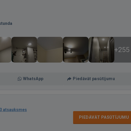
stunda
+255
WhatsApp
Piedāvāt pasūtījumu
3 atsauksmes
PIEDĀVĀT PASŪTĪJUMU