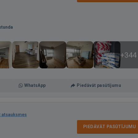
stunda
+344
WhatsApp
Piedāvāt pasūtījumu
3 atsauksmes
PIEDĀVĀT PASŪTĪJUMU