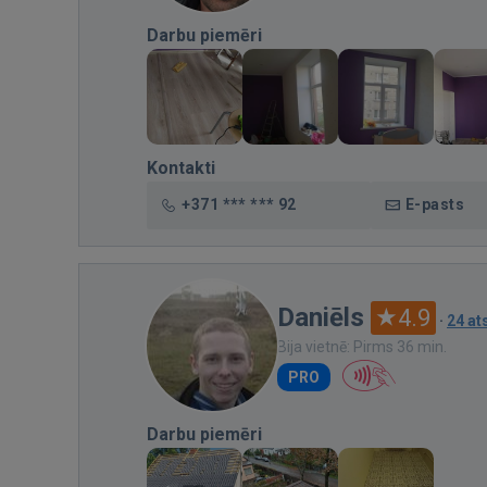
Darbu piemēri
Kontakti
+371 *** *** 92
E-pasts
Daniēls
4.9
·
24 a
Bija vietnē: Pirms 36 min.
PRO
Darbu piemēri