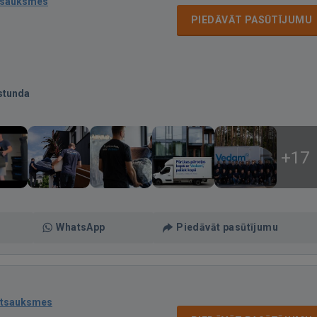
tsauksmes
PIEDĀVĀT PASŪTĪJUMU
stunda
+17
WhatsApp
Piedāvāt pasūtījumu
atsauksmes