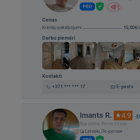
PRO
Cenas
Krāvēju pakalpojumi
15,00€/
Darbu piemēri
Kontakti
+371 *** *** 17
E-pasts
Imants R.
4.9
·
4
Bija vietnē: Pirms 37 min.
Latviski, По-русски