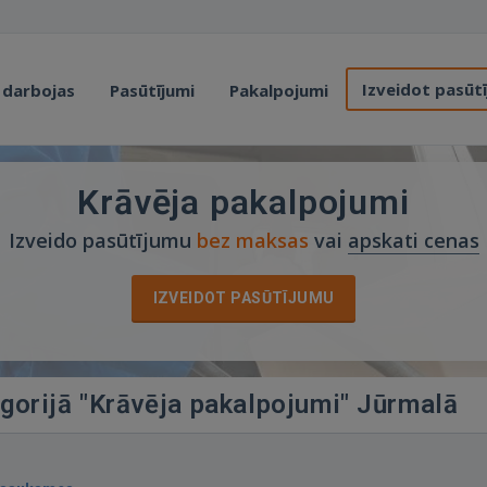
Izveidot pasūt
 darbojas
Pasūtījumi
Pakalpojumi
Krāvēja pakalpojumi
Izveido pasūtījumu
bez maksas
vai
apskati cenas
IZVEIDOT PASŪTĪJUMU
egorijā "Krāvēja pakalpojumi" Jūrmalā