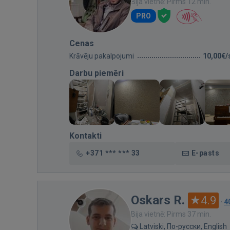
Bija vietnē: Pirms 12 min.
PRO
Cenas
Krāvēju pakalpojumi
10,00€/
Darbu piemēri
Kontakti
+371 *** *** 33
E-pasts
Oskars R.
4.9
·
4
Bija vietnē: Pirms 37 min.
Latviski, По-русски, English