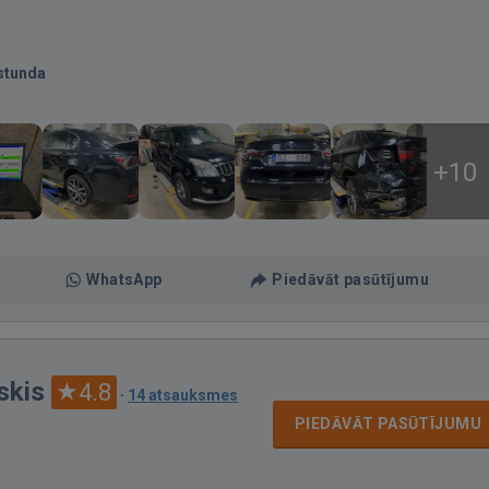
stunda
+10
WhatsApp
Piedāvāt pasūtījumu
skis
4.8
·
14 atsauksmes
PIEDĀVĀT PASŪTĪJUMU