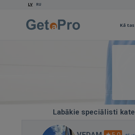
LV
RU
Kā tas
Labākie speciālisti kat
VEDAM
5.0