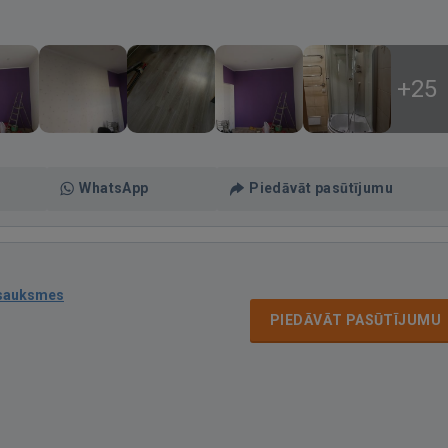
+25
WhatsApp
Piedāvāt pasūtījumu
tsauksmes
PIEDĀVĀT PASŪTĪJUMU