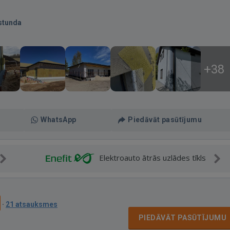
stunda
+38
WhatsApp
Piedāvāt pasūtījumu
Elektroauto ātrās uzlādes tīkls
·
21 atsauksmes
PIEDĀVĀT PASŪTĪJUMU