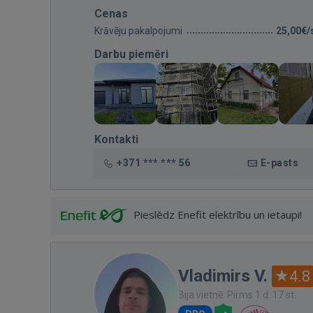
Cenas
Krāvēju pakalpojumi
25,00€/
Darbu piemēri
Kontakti
+371 *** *** 56
E-pasts
Pieslēdz Enefit elektrību un ietaupi!
Vladimirs V.
4.8
Bija vietnē: Pirms 1 d. 17 st.