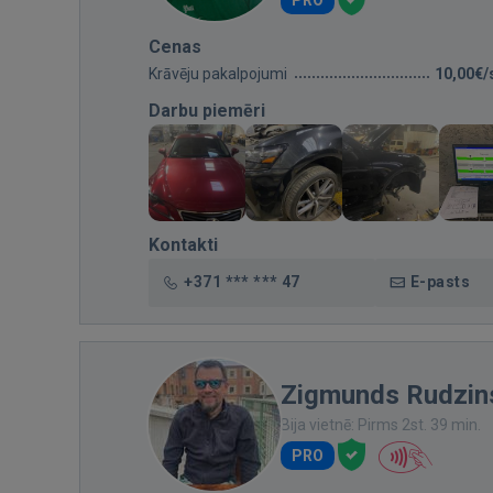
PRO
Cenas
Krāvēju pakalpojumi
10,00€/
Darbu piemēri
Kontakti
+371 *** *** 47
E-pasts
Zigmunds Rudzin
Bija vietnē: Pirms 2st. 39 min.
PRO