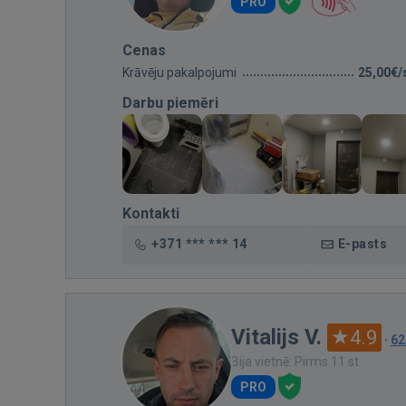
PRO
Cenas
Krāvēju pakalpojumi
25,00€/
Darbu piemēri
Kontakti
+371 *** *** 14
E-pasts
Vitalijs V.
4.9
·
62
Bija vietnē: Pirms 11 st.
PRO