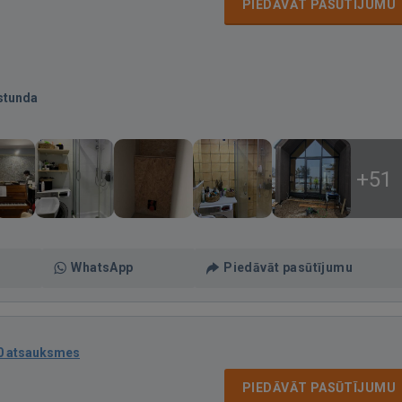
PIEDĀVĀT PASŪTĪJUMU
stunda
+51
WhatsApp
Piedāvāt pasūtījumu
0 atsauksmes
PIEDĀVĀT PASŪTĪJUMU