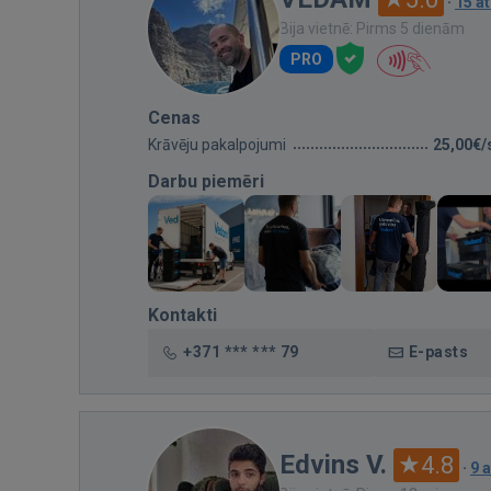
·
15 a
Bija vietnē: Pirms 5 dienām
PRO
Cenas
Krāvēju pakalpojumi
25,00€/
Darbu piemēri
Kontakti
+371 *** *** 79
E-pasts
Edvins V.
4.8
·
9 