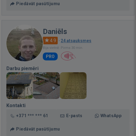
Piedāvāt pasūtījumu
Daniēls
4.9
·
24 atsauksmes
Bija vietnē: Pirms 30 min.
PRO
Darbu piemēri
Kontakti
+371 *** *** 61
E-pasts
WhatsApp
Piedāvāt pasūtījumu