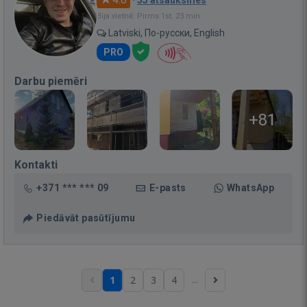
Bija vietnē: Pirms 1st. 23 min.
Latviski, По-русски, English
PRO
Darbu piemēri
+81
Kontakti
+371 *** *** 09
E-pasts
WhatsApp
Piedāvāt pasūtījumu
...
1
2
3
4