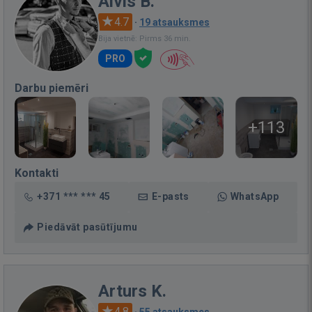
Aivis B.
4.7
·
19 atsauksmes
Bija vietnē: Pirms 36 min.
PRO
Darbu piemēri
+113
Kontakti
+371 *** *** 45
E-pasts
WhatsApp
Piedāvāt pasūtījumu
Arturs K.
4.8
·
55 atsauksmes