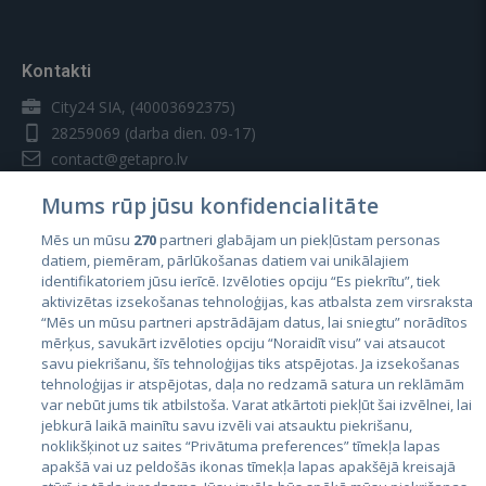
Kontakti
City24 SIA, (40003692375)
28259069
(darba dien. 09-17)
contact@getapro.lv
Mums rūp jūsu konfidencialitāte
Mēs un mūsu
270
partneri glabājam un piekļūstam personas
datiem, piemēram, pārlūkošanas datiem vai unikālajiem
identifikatoriem jūsu ierīcē. Izvēloties opciju “Es piekrītu”, tiek
Valstis
aktivizētas izsekošanas tehnoloģijas, kas atbalsta zem virsraksta
Igaunija
“Mēs un mūsu partneri apstrādājam datus, lai sniegtu” norādītos
mērķus, savukārt izvēloties opciju “Noraidīt visu” vai atsaucot
Latvija
savu piekrišanu, šīs tehnoloģijas tiks atspējotas. Ja izsekošanas
tehnoloģijas ir atspējotas, daļa no redzamā satura un reklāmām
Lietuva
var nebūt jums tik atbilstoša. Varat atkārtoti piekļūt šai izvēlnei, lai
jebkurā laikā mainītu savu izvēli vai atsauktu piekrišanu,
noklikšķinot uz saites “Privātuma preferences” tīmekļa lapas
apakšā vai uz peldošās ikonas tīmekļa lapas apakšējā kreisajā