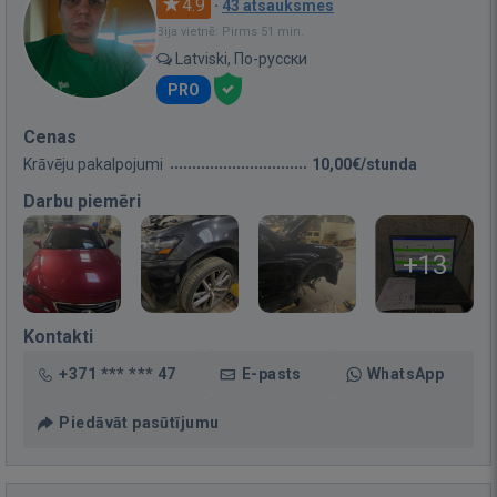
4.9
·
43 atsauksmes
Bija vietnē: Pirms 51 min.
Latviski, По-русски
PRO
Cenas
Krāvēju pakalpojumi
10,00€/stunda
Darbu piemēri
+13
Kontakti
+371 *** *** 47
E-pasts
WhatsApp
Piedāvāt pasūtījumu