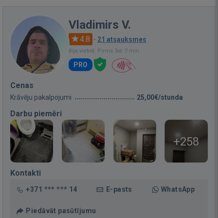
Vladimirs V.
4.8
·
21 atsauksmes
Bija vietnē: Pirms 3st. 7 min.
PRO
Cenas
Krāvēju pakalpojumi
25,00€/stunda
Darbu piemēri
+258
Kontakti
+371 *** *** 14
E-pasts
WhatsApp
Piedāvāt pasūtījumu