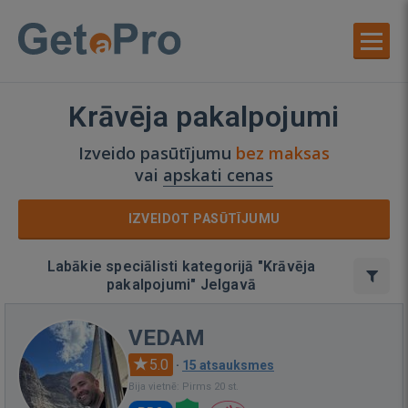
Krāvēja pakalpojumi
Izveido pasūtījumu
bez maksas
vai
apskati cenas
IZVEIDOT PASŪTĪJUMU
Labākie speciālisti kategorijā "Krāvēja
pakalpojumi" Jelgavā
VEDAM
5.0
·
15 atsauksmes
Bija vietnē: Pirms 20 st.