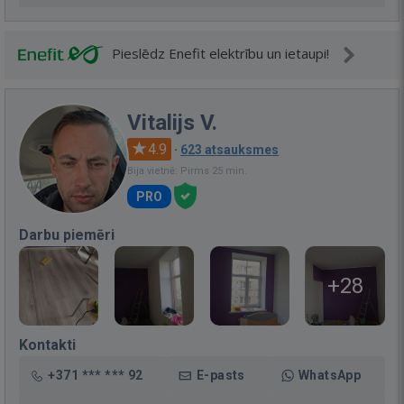
Pieslēdz Enefit elektrību un ietaupi!
Vitalijs V.
4.9
·
623 atsauksmes
Bija vietnē: Pirms 25 min.
PRO
Darbu piemēri
+28
Kontakti
+371 *** *** 92
E-pasts
WhatsApp