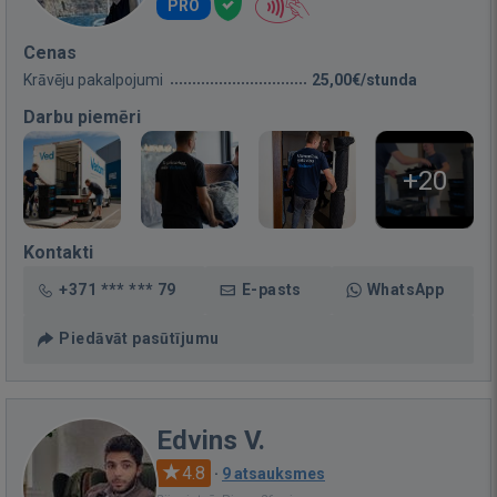
PRO
Cenas
Krāvēju pakalpojumi
25,00€/stunda
Darbu piemēri
+20
Kontakti
+371 *** *** 79
E-pasts
WhatsApp
Piedāvāt pasūtījumu
Edvins V.
4.8
·
9 atsauksmes