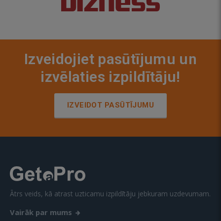
Izveidojiet pasūtījumu un
izvēlaties izpildītāju!
IZVEIDOT PASŪTĪJUMU
Ātrs veids, kā atrast uzticamu izpildītāju jebkuram uzdevumam.
Vairāk par mums