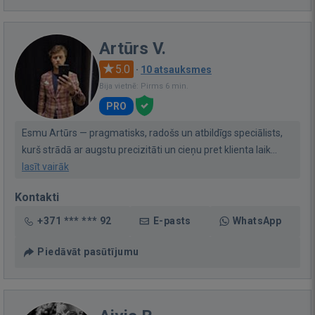
Artūrs V.
5.0
·
10 atsauksmes
Bija vietnē: Pirms 6 min.
PRO
Esmu Artūrs — pragmatisks, radošs un atbildīgs speciālists,
kurš strādā ar augstu precizitāti un cieņu pret klienta laik...
lasīt vairāk
Kontakti
+371 *** *** 92
E-pasts
WhatsApp
Piedāvāt pasūtījumu