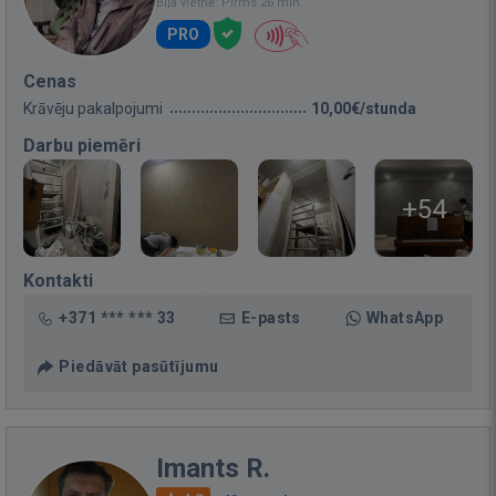
Bija vietnē: Pirms 26 min.
PRO
Cenas
Krāvēju pakalpojumi
10,00€/stunda
Darbu piemēri
+54
Kontakti
+371 *** *** 33
E-pasts
WhatsApp
Piedāvāt pasūtījumu
Imants R.