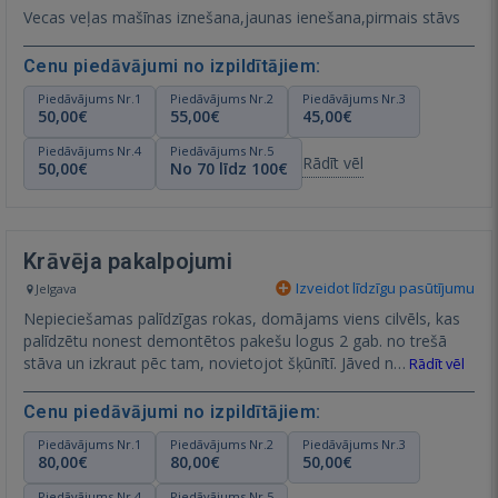
Vecas veļas mašīnas iznešana,jaunas ienešana,pirmais stāvs
Cenu piedāvājumi no izpildītājiem:
Piedāvājums Nr.1
Piedāvājums Nr.2
Piedāvājums Nr.3
50,00€
55,00€
45,00€
Piedāvājums Nr.4
Piedāvājums Nr.5
Rādīt vēl
50,00€
No 70 līdz 100€
Krāvēja pakalpojumi
Izveidot līdzīgu pasūtījumu
Jelgava
Nepieciešamas palīdzīgas rokas, domājams viens cilvēls, kas
palīdzētu nonest demontētos pakešu logus 2 gab. no trešā
stāva un izkraut pēc tam, novietojot šķūnītī. Jāved n…
Rādīt vēl
Cenu piedāvājumi no izpildītājiem:
Piedāvājums Nr.1
Piedāvājums Nr.2
Piedāvājums Nr.3
80,00€
80,00€
50,00€
Piedāvājums Nr.4
Piedāvājums Nr.5