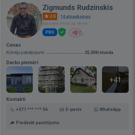
Zigmunds Rudzinskis
4.8
·
14 atsauksmes
Bija vietnē: Pirms 2st. 48 min.
PRO
Cenas
Krāvēju pakalpojumi
25,00€/stunda
Darbu piemēri
+41
Kontakti
+371 *** *** 56
E-pasts
WhatsApp
Piedāvāt pasūtījumu