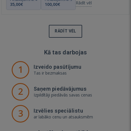
Rādīt vēl
35,00€
100,00€
RĀDĪT VĒL
Kā tas darbojas
1
Izveido pasūtījumu
Tas ir bezmaksas
2
Saņem piedāvājumus
Izpildītāji piedāvās savas cenas
3
Izvēlies speciālistu
ar labāko cenu un atsauksmēm