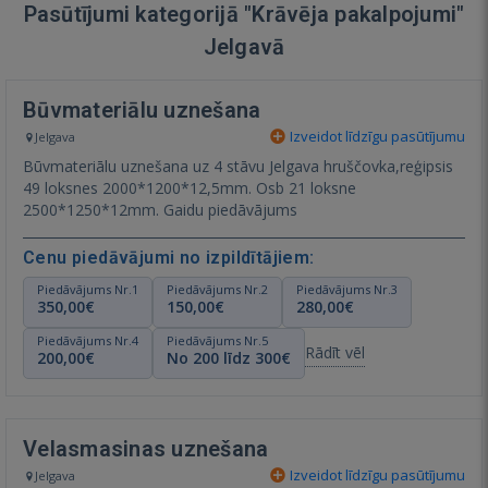
Pasūtījumi kategorijā "Krāvēja pakalpojumi"
Jelgavā
Būvmateriālu uznešana
Izveidot līdzīgu pasūtījumu
Jelgava
Būvmateriālu uznešana uz 4 stāvu Jelgava hruščovka,reģipsis
49 loksnes 2000*1200*12,5mm. Osb 21 loksne
2500*1250*12mm. Gaidu piedāvājums
Cenu piedāvājumi no izpildītājiem:
Piedāvājums Nr.1
Piedāvājums Nr.2
Piedāvājums Nr.3
350,00€
150,00€
280,00€
Piedāvājums Nr.4
Piedāvājums Nr.5
Rādīt vēl
200,00€
No 200 līdz 300€
Velasmasinas uznešana
Izveidot līdzīgu pasūtījumu
Jelgava