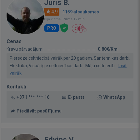
Juris B.
4.9
·
1159 atsauksmes
Bija vietnē: Pirms 12 min.
PRO
Cenas
Kravu pārvadājumi
0,80€/Km
Pieredze celtniecībā vairāk par 20 gadiem. Santehnikas darbi,
Elektrība, Vispārīgie celtniecības darbi. Māju celtniecīb...
lasīt
vairāk
Kontakti
+371 *** *** 16
E-pasts
WhatsApp
Piedāvāt pasūtījumu
Edvins V.