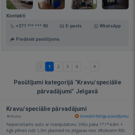
Kontakti
+371 *** *** 90
E-pasts
WhatsApp
Piedāvāt pasūtījumu
...
1
2
3
4
Pasūtījumi kategorijā "Kravu/speciālie
pārvadājumi" Jelgavā
Kravu/speciālie pārvadājumi
Izveidot līdzīgu pasūtījumu
Vītoliņi
Nepieciešams auto ar manipulatoru. Dēļu paka 1*1*4,8m +
6gb plēves ruļļi 1,5m jāaizved no Jelgavas nov. Vītoliņiem līdz