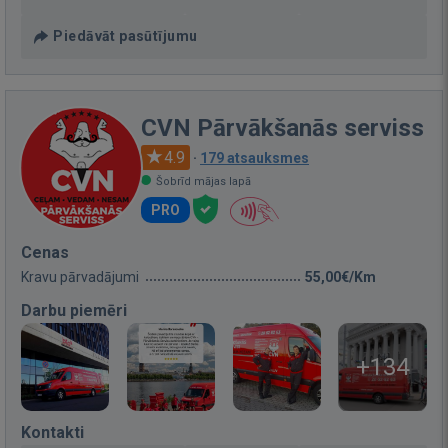
Piedāvāt pasūtījumu
CVN Pārvākšanās serviss
4.9
·
179 atsauksmes
Šobrīd mājas lapā
PRO
Cenas
Kravu pārvadājumi
55,00€/Km
Darbu piemēri
+134
Kontakti