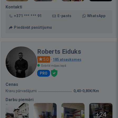
Kontakti
+371 *** *** 91
E-pasts
WhatsApp
Piedāvāt pasūtījumu
Roberts Eiduks
5.0
·
185 atsauksmes
Šobrīd mājas lapā
PRO
Cenas
Kravu pārvadājumi
0,40-0,80€/Km
Darbu piemēri
+24