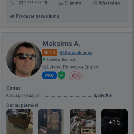
+371 *** *** 15
E-pasts
WhatsApp
Piedāvāt pasūtījumu
Maksims A.
4.9
·
560 atsauksmes
Šobrīd mājas lapā
Latviski, По-русски, English
PRO
Cenas
Kravu pārvadājumi
0,60€/Km
Darbu piemēri
+15