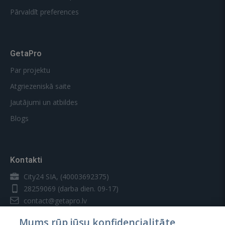
Pārvaldīt preferences
GetaPro
Par projektu
Atgriezeniskā saite
Jautājumi un atbildes
Blogs
Kontakti
City24 SIA, (40003692375)
28259069
(darba dien. 09-17)
contact@getapro.lv
Mums rūp jūsu konfidencialitāte