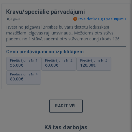
Kravu/speciālie pārvadājumi
Izveidot līdzīgu pasūtījumu
Jelgava
Izvest no Jelgavas lBribibas bulvāris tlietotu ledusskapī
mazdēlam Jelgavas raj Junsvirlaua,. Mežciems otrs stāvs
paņemt no 1 stāvā,saņemt otrs stāvs,man durvju kods 126
Cenu piedāvājumi no izpildītājiem:
Piedāvājums Nr.1
Piedāvājums Nr.2
Piedāvājums Nr.3
55,00€
60,00€
120,00€
Piedāvājums Nr.4
80,00€
RĀDĪT VĒL
Kā tas darbojas