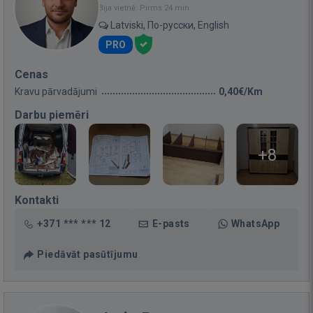
Bija vietnē: Pirms 24 min.
Latviski, По-русски, English
PRO
Cenas
Kravu pārvadājumi
0,40€/Km
Darbu piemēri
+8
Kontakti
+371 *** *** 12
E-pasts
WhatsApp
Piedāvāt pasūtījumu