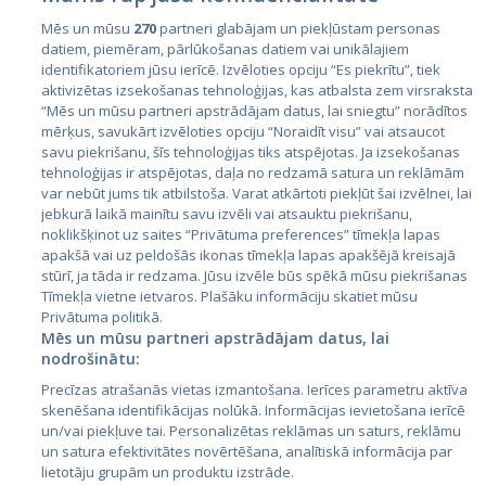
Mēs un mūsu
270
partneri glabājam un piekļūstam personas
datiem, piemēram, pārlūkošanas datiem vai unikālajiem
identifikatoriem jūsu ierīcē. Izvēloties opciju “Es piekrītu”, tiek
Valstis
aktivizētas izsekošanas tehnoloģijas, kas atbalsta zem virsraksta
Igaunija
“Mēs un mūsu partneri apstrādājam datus, lai sniegtu” norādītos
mērķus, savukārt izvēloties opciju “Noraidīt visu” vai atsaucot
Latvija
savu piekrišanu, šīs tehnoloģijas tiks atspējotas. Ja izsekošanas
tehnoloģijas ir atspējotas, daļa no redzamā satura un reklāmām
Lietuva
var nebūt jums tik atbilstoša. Varat atkārtoti piekļūt šai izvēlnei, lai
jebkurā laikā mainītu savu izvēli vai atsauktu piekrišanu,
noklikšķinot uz saites “Privātuma preferences” tīmekļa lapas
apakšā vai uz peldošās ikonas tīmekļa lapas apakšējā kreisajā
stūrī, ja tāda ir redzama. Jūsu izvēle būs spēkā mūsu piekrišanas
Tīmekļa vietne ietvaros. Plašāku informāciju skatiet mūsu
Privātuma politikā.
Mēs un mūsu partneri apstrādājam datus, lai
nodrošinātu:
City24.lv
CVbankas.lt
Precīzas atrašanās vietas izmantošana. Ierīces parametru aktīva
City24.ee
Kainos.lt
skenēšana identifikācijas nolūkā. Informācijas ievietošana ierīcē
un/vai piekļuve tai. Personalizētas reklāmas un saturs, reklāmu
GetaPro.lv
Paslaugos.lt
un satura efektivitātes novērtēšana, analītiskā informācija par
GetaPro.ee
auto24.ee
lietotāju grupām un produktu izstrāde.
Skelbiu.lt
KV.ee