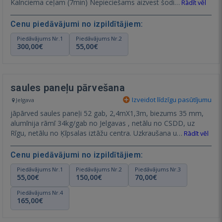
Kalnciema ceļam (7min) Nepieciešams aizvest šodi…
Rādīt vēl
Cenu piedāvājumi no izpildītājiem:
Piedāvājums Nr.1
Piedāvājums Nr.2
300,00€
55,00€
saules paneļu pārvešana
Izveidot līdzīgu pasūtījumu
Jelgava
jāpārved saules paneļi 52 gab, 2,4mX1,3m, biezums 35 mm,
alumīnija rāmī 34kg/gab no Jelgavas , netālu no CSDD, uz
Rīgu, netālu no Ķīpsalas iztāžu centra. Uzkraušana u…
Rādīt vēl
Cenu piedāvājumi no izpildītājiem:
Piedāvājums Nr.1
Piedāvājums Nr.2
Piedāvājums Nr.3
55,00€
150,00€
70,00€
Piedāvājums Nr.4
165,00€