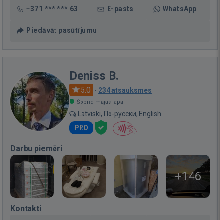
+371 *** *** 63
E-pasts
WhatsApp
Piedāvāt pasūtījumu
Deniss B.
5.0
·
234 atsauksmes
Šobrīd mājas lapā
Latviski, По-русски, English
PRO
Darbu piemēri
+146
Kontakti