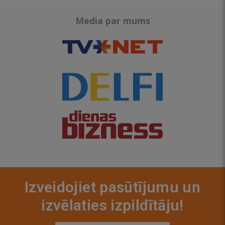
Media par mums
Izveidojiet pasūtījumu un
izvēlaties izpildītāju!