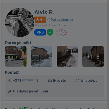
Aivis B.
4.7
·
19 atsauksmes
Bija vietnē: Pirms 12 min.
PRO
Darbu piemēri
+113
Kontakti
+371 *** *** 45
E-pasts
WhatsApp
Piedāvāt pasūtījumu