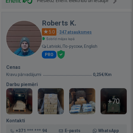
Pieslēdz Enefit elektrību un ietaupi!
Roberts K.
5.0
·
347 atsauksmes
Šobrīd mājas lapā
Latviski, По-русски, English
PRO
Cenas
Kravu pārvadājumi
0,25€/Km
Darbu piemēri
+70
Kontakti
+371 *** *** 94
E-pasts
WhatsApp