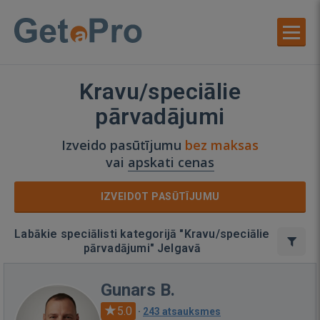
Kravu/speciālie
pārvadājumi
Izveido pasūtījumu
bez maksas
vai
apskati cenas
IZVEIDOT PASŪTĪJUMU
Labākie speciālisti kategorijā "Kravu/speciālie
pārvadājumi" Jelgavā
Gunars B.
5.0
·
243 atsauksmes