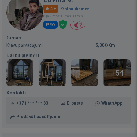
4.8
·
9 atsauksmes
Bija vietnē: Pirms 39 min.
PRO
Cenas
Kravu pārvadājumi
5,00€/Km
Darbu piemēri
+54
Kontakti
+371 *** *** 33
E-pasts
WhatsApp
Piedāvāt pasūtījumu