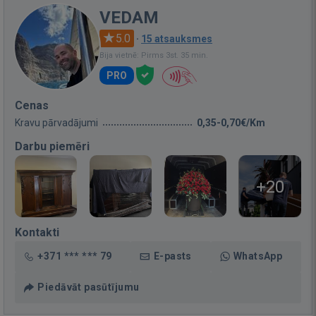
VEDAM
5.0
·
15 atsauksmes
Bija vietnē: Pirms 3st. 35 min.
PRO
Cenas
Kravu pārvadājumi
0,35-0,70€/Km
Darbu piemēri
+20
Kontakti
+371 *** *** 79
E-pasts
WhatsApp
Piedāvāt pasūtījumu