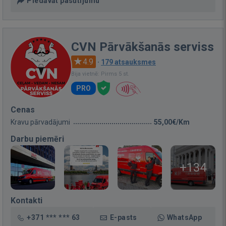
Piedāvāt pasūtījumu
CVN Pārvākšanās serviss
4.9
·
179 atsauksmes
Bija vietnē: Pirms 5 st.
PRO
Cenas
Kravu pārvadājumi
55,00€/Km
Darbu piemēri
+134
Kontakti
+371 *** *** 63
E-pasts
WhatsApp