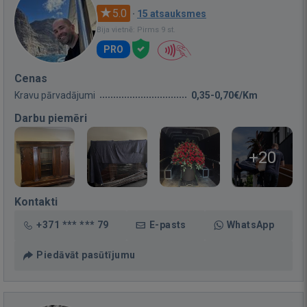
5.0
·
15 atsauksmes
Bija vietnē: Pirms 9 st.
PRO
Cenas
Kravu pārvadājumi
0,35-0,70€/Km
Darbu piemēri
+20
Kontakti
+371 *** *** 79
E-pasts
WhatsApp
Piedāvāt pasūtījumu