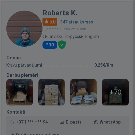
Roberts K.
5.0
·
347 atsauksmes
Bija vietnē: Pirms 2st. 6 min.
Latviski, По-русски, English
PRO
Cenas
Kravu pārvadājumi
0,25€/Km
Darbu piemēri
+70
Kontakti
+371 *** *** 94
E-pasts
WhatsApp