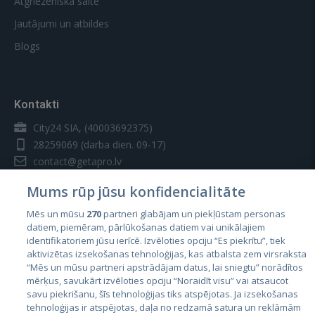
Atgriezeniskā saite
Jautājumi un atbildes
Blogs
Kontakti
City24 SIA, (40003692375)
28259069
(darba dien. 09-17)
contact@getapro.lv
Mums rūp jūsu konfidencialitāte
Mēs un mūsu
270
partneri glabājam un piekļūstam personas
datiem, piemēram, pārlūkošanas datiem vai unikālajiem
identifikatoriem jūsu ierīcē. Izvēloties opciju “Es piekrītu”, tiek
Valstis
aktivizētas izsekošanas tehnoloģijas, kas atbalsta zem virsraksta
Igaunija
“Mēs un mūsu partneri apstrādājam datus, lai sniegtu” norādītos
mērķus, savukārt izvēloties opciju “Noraidīt visu” vai atsaucot
Latvija
savu piekrišanu, šīs tehnoloģijas tiks atspējotas. Ja izsekošanas
tehnoloģijas ir atspējotas, daļa no redzamā satura un reklāmām
Lietuva