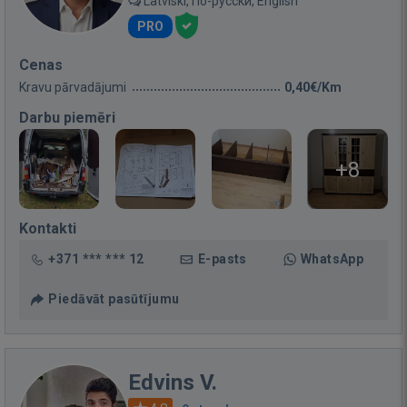
Latviski, По-русски, English
PRO
Cenas
Kravu pārvadājumi
0,40€/Km
Darbu piemēri
+8
Kontakti
+371 *** *** 12
E-pasts
WhatsApp
Piedāvāt pasūtījumu
Edvins V.