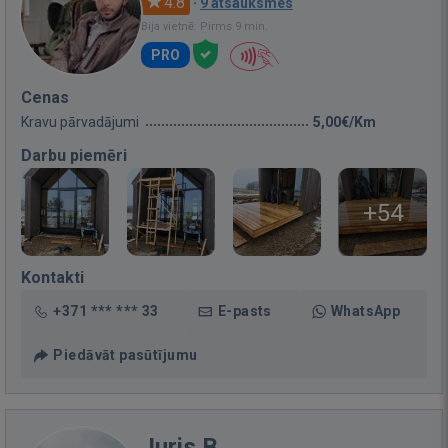
4.8
·
9 atsauksmes
Bija vietnē: Pirms 9 min.
PRO
Cenas
Kravu pārvadājumi
5,00€/Km
Darbu piemēri
+54
Kontakti
+371 *** *** 33
E-pasts
WhatsApp
Piedāvāt pasūtījumu
Juris B.