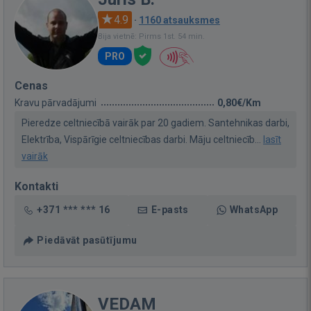
4.9
·
1160 atsauksmes
Bija vietnē: Pirms 1st. 54 min.
PRO
Cenas
Kravu pārvadājumi
0,80€/Km
Pieredze celtniecībā vairāk par 20 gadiem. Santehnikas darbi,
Elektrība, Vispārīgie celtniecības darbi. Māju celtniecīb...
lasīt
vairāk
Kontakti
+371 *** *** 16
E-pasts
WhatsApp
Piedāvāt pasūtījumu
VEDAM