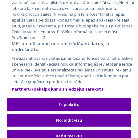
var nebūt jums tik atbilstoša. Varat atkārtoti piekļūt šai izvēlnei, lai
jebkurā laikā mainītu savu izvēli vai atsauktu piekrišanu,
noklikšķinot uz saites “Privātuma preferences” tīmekļa lapas
apakšā vai uz peldošās ikonas tīmekļa lapas apakšējā kreisajā
stūrī, ja tāda ir redzama. Jūsu izvēle būs spēkā mūsu piekrišanas
Tīmekļa vietne ietvaros. Plašāku informāciju skatiet mūsu
Privātuma politikā.
Mēs un mūsu partneri apstrādājam datus, lai
nodrošinātu:
City24.lv
CVbankas.lt
Precīzas atrašanās vietas izmantošana. Ierīces parametru aktīva
City24.ee
Kainos.lt
skenēšana identifikācijas nolūkā. Informācijas ievietošana ierīcē
un/vai piekļuve tai. Personalizētas reklāmas un saturs, reklāmu
GetaPro.lv
Paslaugos.lt
un satura efektivitātes novērtēšana, analītiskā informācija par
GetaPro.ee
auto24.ee
lietotāju grupām un produktu izstrāde.
Skelbiu.lt
KV.ee
Partneru (pakalpojumu sniedzēju) saraksts
Autoplius.lt
Osta.ee
Aruodas.lt
KuldneBörs.ee
Es piekrītu
Noraidīt visu
© 2026 GetaPro. Visas tiesības aizsargātas.
Rādīt mērķus