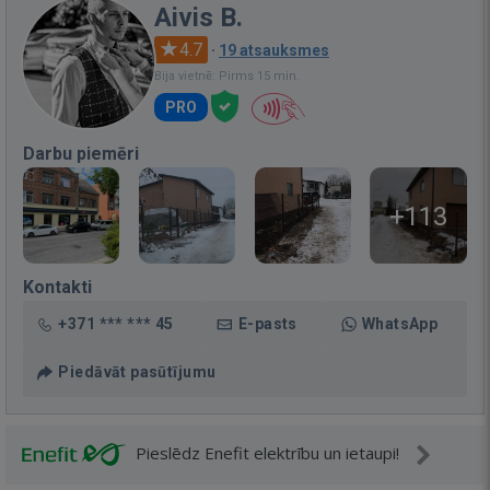
Aivis B.
4.7
·
19 atsauksmes
Bija vietnē: Pirms 15 min.
PRO
Darbu piemēri
+113
Kontakti
+371 *** *** 45
E-pasts
WhatsApp
Piedāvāt pasūtījumu
Pieslēdz Enefit elektrību un ietaupi!