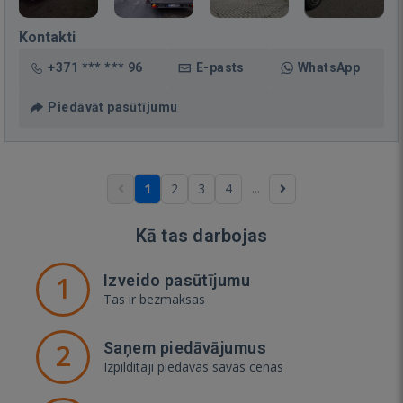
Kontakti
+371 *** *** 96
E-pasts
WhatsApp
Piedāvāt pasūtījumu
...
1
2
3
4
Kā tas darbojas
1
Izveido pasūtījumu
Tas ir bezmaksas
2
Saņem piedāvājumus
Izpildītāji piedāvās savas cenas