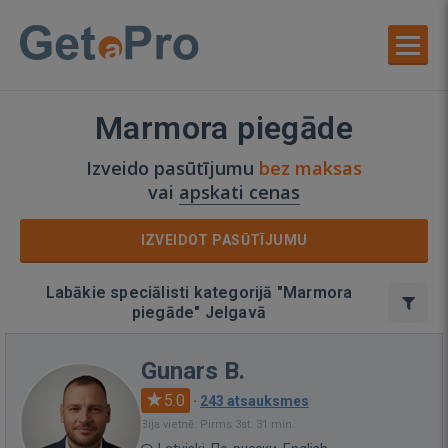
Marmora piegāde
Izveido pasūtījumu
bez maksas
vai
apskati cenas
IZVEIDOT PASŪTĪJUMU
Labākie speciālisti kategorijā "Marmora
piegāde" Jelgavā
Gunars B.
5.0
·
243 atsauksmes
Bija vietnē: Pirms 3st. 31 min.