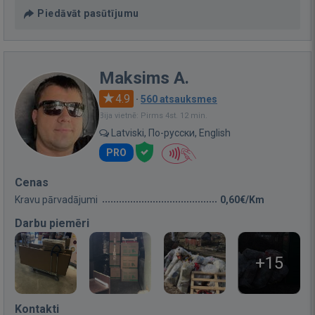
Piedāvāt pasūtījumu
Maksims A.
4.9
·
560 atsauksmes
Bija vietnē: Pirms 4st. 12 min.
Latviski, По-русски, English
PRO
Cenas
Kravu pārvadājumi
0,60€/Km
Darbu piemēri
+15
Kontakti