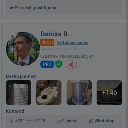
Piedāvāt pasūtījumu
Deniss B.
5.0
·
234 atsauksmes
Bija vietnē: Pirms 1st. 16 min.
Latviski, По-русски, English
PRO
Darbu piemēri
+146
Kontakti
+371 *** *** 15
E-pasts
WhatsApp