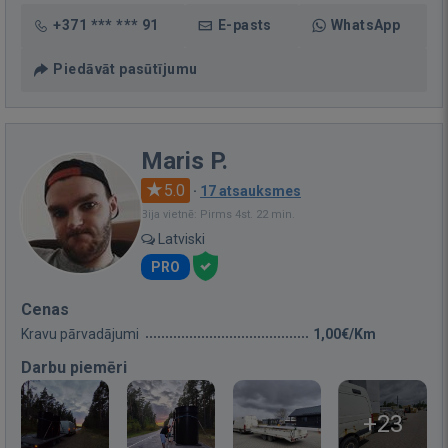
+371 *** *** 91
E-pasts
WhatsApp
Piedāvāt pasūtījumu
Maris P.
5.0
·
17 atsauksmes
Bija vietnē: Pirms 4st. 22 min.
Latviski
PRO
Cenas
Kravu pārvadājumi
1,00€/Km
Darbu piemēri
+23