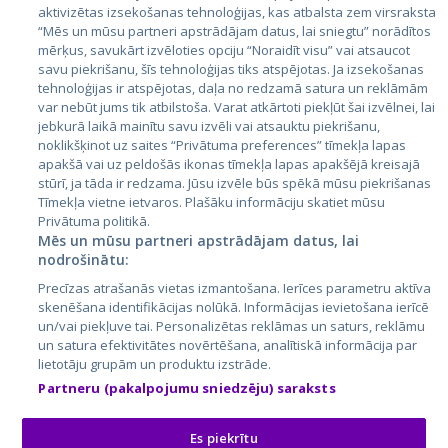
aktivizētas izsekošanas tehnoloģijas, kas atbalsta zem virsraksta
Igaunija
“Mēs un mūsu partneri apstrādājam datus, lai sniegtu” norādītos
mērķus, savukārt izvēloties opciju “Noraidīt visu” vai atsaucot
Latvija
savu piekrišanu, šīs tehnoloģijas tiks atspējotas. Ja izsekošanas
tehnoloģijas ir atspējotas, daļa no redzamā satura un reklāmām
Lietuva
var nebūt jums tik atbilstoša. Varat atkārtoti piekļūt šai izvēlnei, lai
jebkurā laikā mainītu savu izvēli vai atsauktu piekrišanu,
noklikšķinot uz saites “Privātuma preferences” tīmekļa lapas
apakšā vai uz peldošās ikonas tīmekļa lapas apakšējā kreisajā
stūrī, ja tāda ir redzama. Jūsu izvēle būs spēkā mūsu piekrišanas
Tīmekļa vietne ietvaros. Plašāku informāciju skatiet mūsu
Privātuma politikā.
Mēs un mūsu partneri apstrādājam datus, lai
nodrošinātu:
City24.lv
CVbankas.lt
Precīzas atrašanās vietas izmantošana. Ierīces parametru aktīva
City24.ee
Kainos.lt
skenēšana identifikācijas nolūkā. Informācijas ievietošana ierīcē
un/vai piekļuve tai. Personalizētas reklāmas un saturs, reklāmu
GetaPro.lv
Paslaugos.lt
un satura efektivitātes novērtēšana, analītiskā informācija par
GetaPro.ee
auto24.ee
lietotāju grupām un produktu izstrāde.
Skelbiu.lt
KV.ee
Partneru (pakalpojumu sniedzēju) saraksts
Autoplius.lt
Osta.ee
Aruodas.lt
KuldneBörs.ee
Es piekrītu