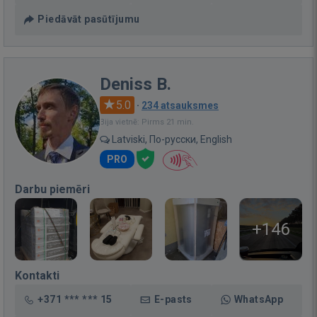
Piedāvāt pasūtījumu
Deniss B.
5.0
·
234 atsauksmes
Bija vietnē: Pirms 21 min.
Latviski, По-русски, English
PRO
Darbu piemēri
+146
Kontakti
+371 *** *** 15
E-pasts
WhatsApp