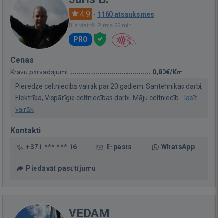
4.9
·
1160 atsauksmes
Bija vietnē: Pirms 22 min.
PRO
Cenas
Kravu pārvadājumi
0,80€/Km
Pieredze celtniecībā vairāk par 20 gadiem. Santehnikas darbi,
Elektrība, Vispārīgie celtniecības darbi. Māju celtniecīb...
lasīt
vairāk
Kontakti
+371 *** *** 16
E-pasts
WhatsApp
Piedāvāt pasūtījumu
VEDAM