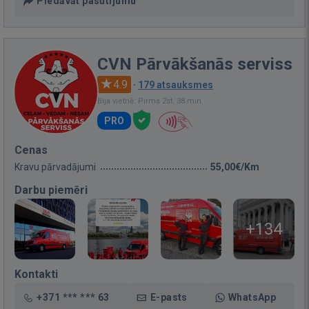
Piedāvāt pasūtījumu
CVN Pārvākšanās serviss
4.9
·
179 atsauksmes
Bija vietnē: Pirms 2st. 38 min.
PRO
Cenas
Kravu pārvadājumi
55,00€/Km
Darbu piemēri
+134
Kontakti
+371 *** *** 63
E-pasts
WhatsApp