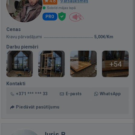
4.8
·
9 atsauksmes
Šobrīd mājas lapā
PRO
Cenas
Kravu pārvadājumi
5,00€/Km
Darbu piemēri
+54
Kontakti
+371 *** *** 33
E-pasts
WhatsApp
Piedāvāt pasūtījumu
Juris B.