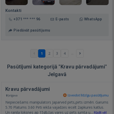
Kontakti
+371 *** *** 96
E-pasts
WhatsApp
Piedāvāt pasūtījumu
...
1
2
3
4
Pasūtījumi kategorijā "Kravu pārvadājumi"
Jelgavā
Kravu pārvadājumi
Izveidot līdzīgu pasūtījumu
Jelgava
Nepieciešams manipulators Japarved pirts,pirts izmēri. Garums
5.70 Platums 3.60 Pirti iekša vajadzes iecelt 2apkures katlus.
Un ranila loksnes ap 15gb,tas vares uz pirts jumta u…
Rādīt vēl