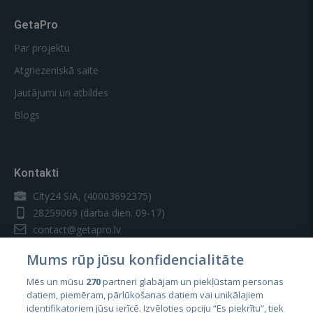
GetaPro
Par projektu
Atgriezeniskā saite
Jautājumi un atbildes
Blogs
Kontakti
City24 SIA, (40003692375)
28259069
(darba dien. 09-17)
contact@getapro.lv
Mums rūp jūsu konfidencialitāte
Mēs un mūsu
270
partneri glabājam un piekļūstam personas
datiem, piemēram, pārlūkošanas datiem vai unikālajiem
identifikatoriem jūsu ierīcē. Izvēloties opciju “Es piekrītu”, tiek
Valstis