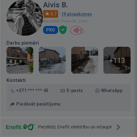
Aivis B.
4.7
·
19 atsauksmes
Bija vietnē: Pirms 2st. 2 min.
PRO
Darbu piemēri
+113
Kontakti
+371 *** *** 45
E-pasts
WhatsApp
Piedāvāt pasūtījumu
Pieslēdz Enefit elektrību un ietaupi!