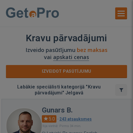
Kravu pārvadājumi
Izveido pasūtījumu
bez maksas
vai
apskati cenas
IZVEIDOT PASŪTĪJUMU
Labākie speciālisti kategorijā "Kravu
pārvadājumi" Jelgavā
Gunars B.
5.0
·
243 atsauksmes
Bija vietnē: Pirms 34 min.