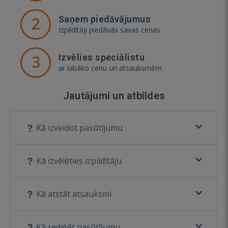
2
Saņem piedāvājumus
Izpildītāji piedāvās savas cenas
3
Izvēlies speciālistu
ar labāko cenu un atsauksmēm
Jautājumi un atbildes
Kā izveidot pasūtījumu
Kā izvēlēties izpildītāju
Kā atstāt atsauksmi
Kā rediģēt pasūtījumu