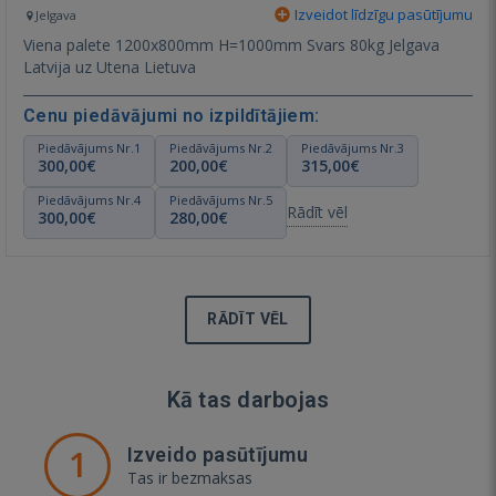
Izveidot līdzīgu pasūtījumu
Jelgava
Viena palete 1200x800mm H=1000mm Svars 80kg Jelgava
Latvija uz Utena Lietuva
Cenu piedāvājumi no izpildītājiem:
Piedāvājums Nr.1
Piedāvājums Nr.2
Piedāvājums Nr.3
300,00€
200,00€
315,00€
Piedāvājums Nr.4
Piedāvājums Nr.5
Rādīt vēl
300,00€
280,00€
RĀDĪT VĒL
Kā tas darbojas
1
Izveido pasūtījumu
Tas ir bezmaksas