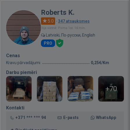
Roberts K.
5.0
·
347 atsauksmes
Bija vietnē: Pirms 1st. 14 min.
Latviski, По-русски, English
PRO
Cenas
Kravu pārvadājumi
0,25€/Km
Darbu piemēri
+70
Kontakti
+371 *** *** 94
E-pasts
WhatsApp