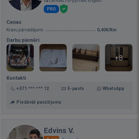
Latviski, По-русски, English
PRO
Cenas
Kravu pārvadājumi
0,40€/Km
Darbu piemēri
+8
Kontakti
+371 *** *** 12
E-pasts
WhatsApp
Piedāvāt pasūtījumu
Edvins V.