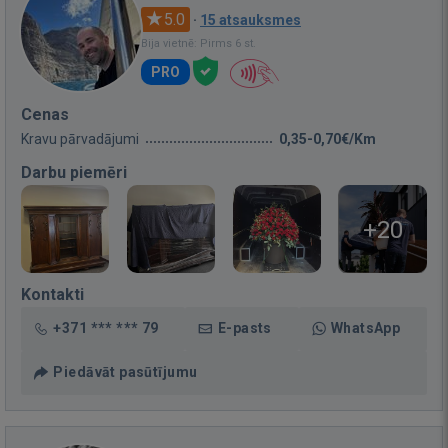
5.0
·
15 atsauksmes
Bija vietnē: Pirms 6 st.
PRO
Cenas
Kravu pārvadājumi
0,35-0,70€/Km
Darbu piemēri
+20
Kontakti
+371 *** *** 79
E-pasts
WhatsApp
Piedāvāt pasūtījumu