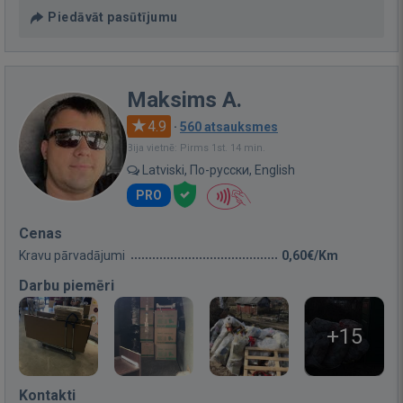
Piedāvāt pasūtījumu
Maksims A.
4.9
·
560 atsauksmes
Bija vietnē: Pirms 1st. 14 min.
Latviski, По-русски, English
PRO
Cenas
Kravu pārvadājumi
0,60€/Km
Darbu piemēri
+15
Kontakti