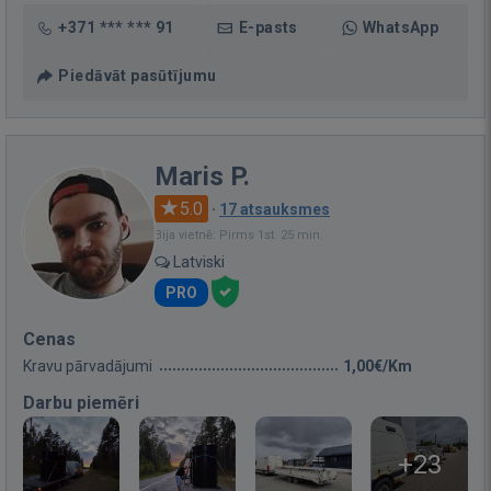
+371 *** *** 91
E-pasts
WhatsApp
Piedāvāt pasūtījumu
Maris P.
5.0
·
17 atsauksmes
Bija vietnē: Pirms 1st. 25 min.
Latviski
PRO
Cenas
Kravu pārvadājumi
1,00€/Km
Darbu piemēri
+23