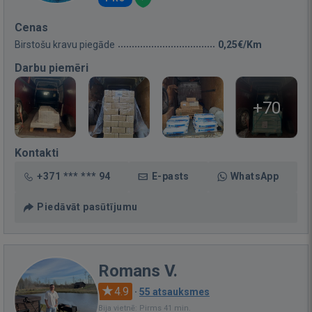
Cenas
Birstošu kravu piegāde
0,25€/Km
Darbu piemēri
+70
Kontakti
+371 *** *** 94
E-pasts
WhatsApp
Piedāvāt pasūtījumu
Romans V.
4.9
·
55 atsauksmes
Bija vietnē: Pirms 41 min.