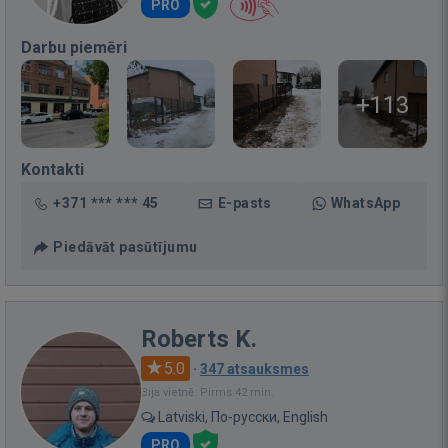
PRO
Darbu piemēri
+113
Kontakti
+371 *** *** 45
E-pasts
WhatsApp
Piedāvāt pasūtījumu
Roberts K.
5.0
·
347 atsauksmes
Bija vietnē: Pirms 42 min.
Latviski, По-русски, English
PRO