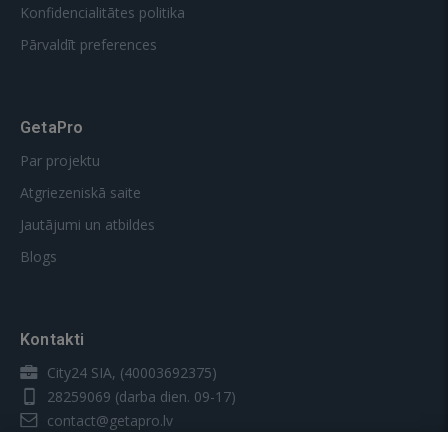
Konfidencialitātes politika
Pārvaldīt preferences
GetaPro
Par projektu
Atgriezeniskā saite
Jautājumi un atbildes
Blogs
Kontakti
City24 SIA, (40003692375)
28259069
(darba dien. 09-17)
contact@getapro.lv