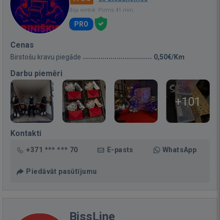
Bija vietnē: Pirms 41 min.
PRO
Cenas
Birstošu kravu piegāde
0,50€/Km
Darbu piemēri
+101
Kontakti
+371 *** *** 70
E-pasts
WhatsApp
Piedāvāt pasūtījumu
BissLine