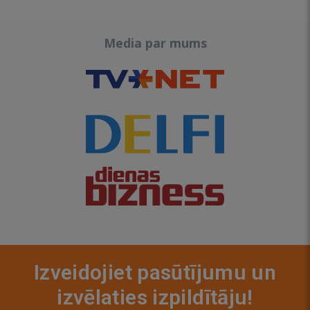
Media par mums
Izveidojiet pasūtījumu un
izvēlaties izpildītāju!