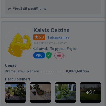
Piedāvāt pasūtījumu
Kalvis Ceizins
5.0
·
1 atsauksmes
Bija vietnē: Pirms 2 dienām
Latviski, По-русски, English
PRO
Cenas
Birstošu kravu piegāde
0,80-1,60€/Km
Darbu piemēri
+26