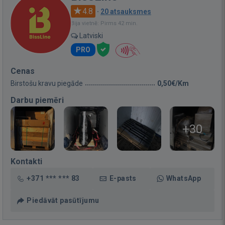
4.8
·
20 atsauksmes
Bija vietnē: Pirms 42 min.
Latviski
PRO
Cenas
Birstošu kravu piegāde
0,50€/Km
Darbu piemēri
+30
Kontakti
+371 *** *** 83
E-pasts
WhatsApp
Piedāvāt pasūtījumu