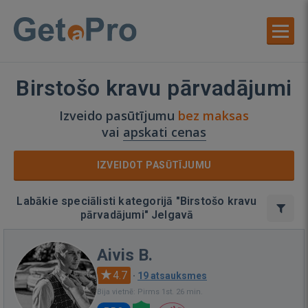
Birstošo kravu pārvadājumi
Izveido pasūtījumu
bez maksas
vai
apskati cenas
IZVEIDOT PASŪTĪJUMU
Labākie speciālisti kategorijā "Birstošo kravu
pārvadājumi" Jelgavā
Aivis B.
4.7
·
19 atsauksmes
Bija vietnē: Pirms 1st. 26 min.