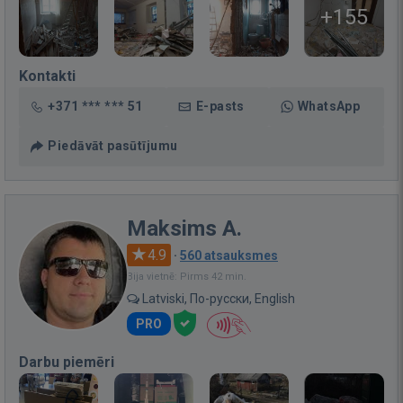
+155
Kontakti
+371 *** *** 51
E-pasts
WhatsApp
Piedāvāt pasūtījumu
Maksims A.
4.9
·
560 atsauksmes
Bija vietnē: Pirms 42 min.
Latviski, По-русски, English
PRO
Darbu piemēri