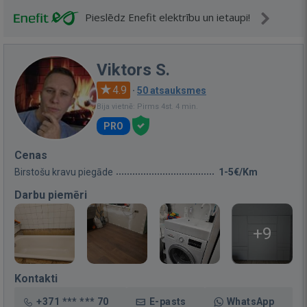
Pieslēdz Enefit elektrību un ietaupi!
Viktors S.
4.9
·
50 atsauksmes
Bija vietnē: Pirms 4st. 4 min.
PRO
Cenas
Birstošu kravu piegāde
1-5€/Km
Darbu piemēri
+9
Kontakti
+371 *** *** 70
E-pasts
WhatsApp