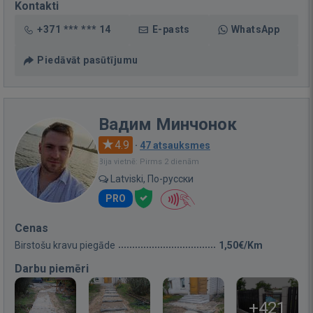
Kontakti
+371 *** *** 14
E-pasts
WhatsApp
Piedāvāt pasūtījumu
Вадим Минчонок
4.9
·
47 atsauksmes
Bija vietnē: Pirms 2 dienām
Latviski, По-русски
PRO
Cenas
Birstošu kravu piegāde
1,50€/Km
Darbu piemēri
+421