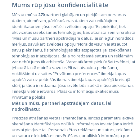
Mums rūp jūsu konfidencialitāte
Mēs un mūsu
270
partneri glabājam un piekļūstam personas
datiem, piemēram, pārlūkošanas datiem vai unikālajiem
identifikatoriem jūsu ierīcē. Izvēloties opciju “Es piekrītu”, tiek
Valstis
aktivizētas izsekošanas tehnoloģijas, kas atbalsta zem virsraksta
Igaunija
“Mēs un mūsu partneri apstrādājam datus, lai sniegtu” norādītos
mērķus, savukārt izvēloties opciju “Noraidīt visu” vai atsaucot
Latvija
savu piekrišanu, šīs tehnoloģijas tiks atspējotas. Ja izsekošanas
tehnoloģijas ir atspējotas, daļa no redzamā satura un reklāmām
Lietuva
var nebūt jums tik atbilstoša. Varat atkārtoti piekļūt šai izvēlnei, lai
jebkurā laikā mainītu savu izvēli vai atsauktu piekrišanu,
noklikšķinot uz saites “Privātuma preferences” tīmekļa lapas
apakšā vai uz peldošās ikonas tīmekļa lapas apakšējā kreisajā
stūrī, ja tāda ir redzama. Jūsu izvēle būs spēkā mūsu piekrišanas
Tīmekļa vietne ietvaros. Plašāku informāciju skatiet mūsu
Privātuma politikā.
Mēs un mūsu partneri apstrādājam datus, lai
nodrošinātu:
City24.lv
CVbankas.lt
Precīzas atrašanās vietas izmantošana. Ierīces parametru aktīva
City24.ee
Kainos.lt
skenēšana identifikācijas nolūkā. Informācijas ievietošana ierīcē
un/vai piekļuve tai. Personalizētas reklāmas un saturs, reklāmu
GetaPro.lv
Paslaugos.lt
un satura efektivitātes novērtēšana, analītiskā informācija par
GetaPro.ee
auto24.ee