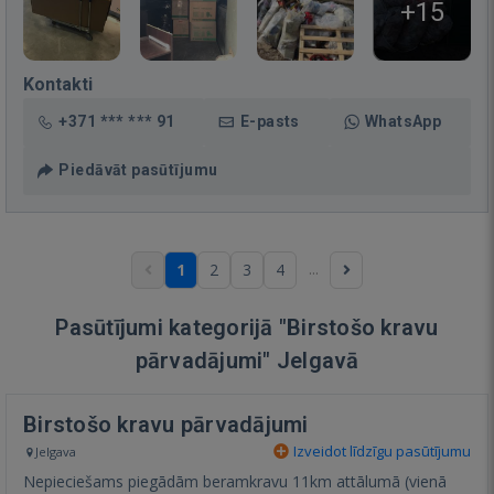
+15
Kontakti
+371 *** *** 91
E-pasts
WhatsApp
Piedāvāt pasūtījumu
...
1
2
3
4
Pasūtījumi kategorijā "Birstošo kravu
pārvadājumi" Jelgavā
Birstošo kravu pārvadājumi
Izveidot līdzīgu pasūtījumu
Jelgava
Nepieciešams piegādām beramkravu 11km attālumā (vienā