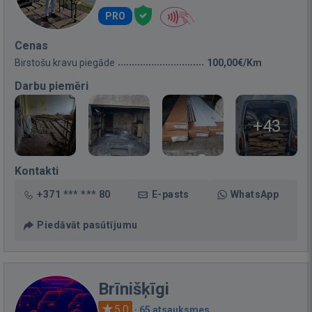
PRO
Cenas
Birstošu kravu piegāde
100,00€/Km
Darbu piemēri
+43
Kontakti
+371 *** *** 80
E-pasts
WhatsApp
Piedāvāt pasūtījumu
Brīnišķīgi
5.0
·
65 atsauksmes