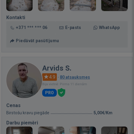
Kontakti
+371 *** *** 06
E-pasts
WhatsApp
Piedāvāt pasūtījumu
Arvids S.
4.9
·
80 atsauksmes
Bija vietnē: Pirms 11 dienām
PRO
Cenas
Birstošu kravu piegāde
5,00€/Km
Darbu piemēri