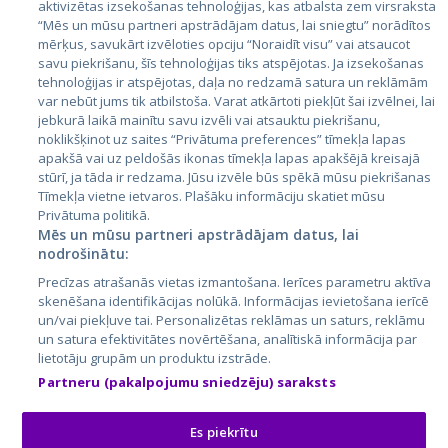
aktivizētas izsekošanas tehnoloģijas, kas atbalsta zem virsraksta
Igaunija
“Mēs un mūsu partneri apstrādājam datus, lai sniegtu” norādītos
mērķus, savukārt izvēloties opciju “Noraidīt visu” vai atsaucot
Latvija
savu piekrišanu, šīs tehnoloģijas tiks atspējotas. Ja izsekošanas
tehnoloģijas ir atspējotas, daļa no redzamā satura un reklāmām
Lietuva
var nebūt jums tik atbilstoša. Varat atkārtoti piekļūt šai izvēlnei, lai
jebkurā laikā mainītu savu izvēli vai atsauktu piekrišanu,
noklikšķinot uz saites “Privātuma preferences” tīmekļa lapas
apakšā vai uz peldošās ikonas tīmekļa lapas apakšējā kreisajā
stūrī, ja tāda ir redzama. Jūsu izvēle būs spēkā mūsu piekrišanas
Tīmekļa vietne ietvaros. Plašāku informāciju skatiet mūsu
Privātuma politikā.
Mēs un mūsu partneri apstrādājam datus, lai
nodrošinātu:
City24.lv
CVbankas.lt
Precīzas atrašanās vietas izmantošana. Ierīces parametru aktīva
City24.ee
Kainos.lt
skenēšana identifikācijas nolūkā. Informācijas ievietošana ierīcē
un/vai piekļuve tai. Personalizētas reklāmas un saturs, reklāmu
GetaPro.lv
Paslaugos.lt
un satura efektivitātes novērtēšana, analītiskā informācija par
GetaPro.ee
auto24.ee
lietotāju grupām un produktu izstrāde.
Skelbiu.lt
KV.ee
Partneru (pakalpojumu sniedzēju) saraksts
Autoplius.lt
Osta.ee
Aruodas.lt
KuldneBörs.ee
Es piekrītu