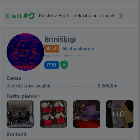
Pieslēdz Enefit elektrību un ietaupi!
Brīnišķīgi
5.0
·
65 atsauksmes
Bija vietnē: Pirms 39 min.
PRO
Cenas
Birstošu kravu piegāde
0,50€/Km
Darbu piemēri
+101
Kontakti