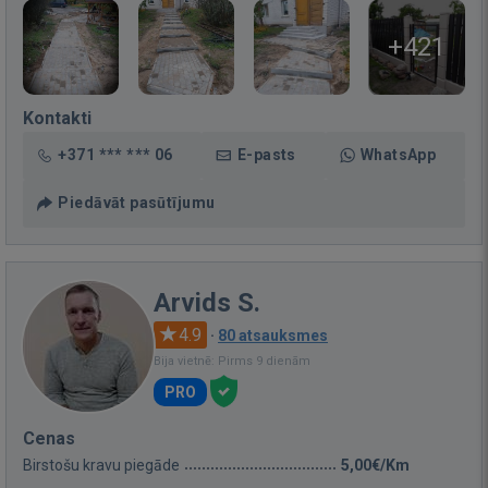
+421
Kontakti
+371 *** *** 06
E-pasts
WhatsApp
Piedāvāt pasūtījumu
Arvids S.
4.9
·
80 atsauksmes
Bija vietnē: Pirms 9 dienām
PRO
Cenas
Birstošu kravu piegāde
5,00€/Km