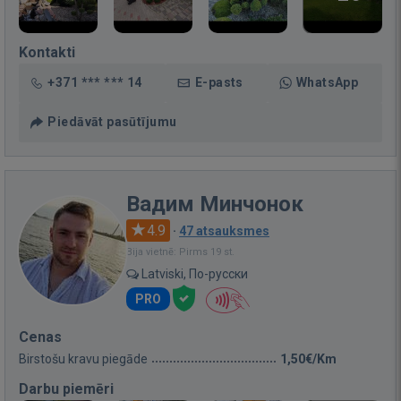
Kontakti
+371 *** *** 14
E-pasts
WhatsApp
Piedāvāt pasūtījumu
Вадим Минчонок
4.9
·
47 atsauksmes
Bija vietnē: Pirms 19 st.
Latviski, По-русски
PRO
Cenas
Birstošu kravu piegāde
1,50€/Km
Darbu piemēri