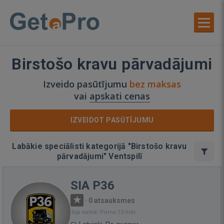
Birstošo kravu pārvadājumi
Izveido pasūtījumu
bez maksas
vai
apskati cenas
IZVEIDOT PASŪTĪJUMU
Labākie speciālisti kategorijā "Birstošo kravu
pārvadājumi" Ventspilī
SIA P36
·
0 atsauksmes
Bija vietnē: Pirms 13 min.