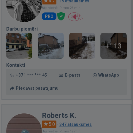
4.7
·
19 atsauksmes
Bija vietnē: Pirms 26 min.
PRO
Darbu piemēri
+113
Kontakti
+371 *** *** 45
E-pasts
WhatsApp
Piedāvāt pasūtījumu
Roberts K.
5.0
·
347 atsauksmes
Bija vietnē: Pirms 19 min.