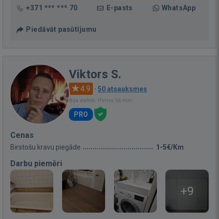
+371 *** *** 70
E-pasts
WhatsApp
Piedāvāt pasūtījumu
Viktors S.
4.9
·
50 atsauksmes
Bija vietnē: Pirms 56 min.
PRO
Cenas
Birstošu kravu piegāde
1-5€/Km
Darbu piemēri
+9