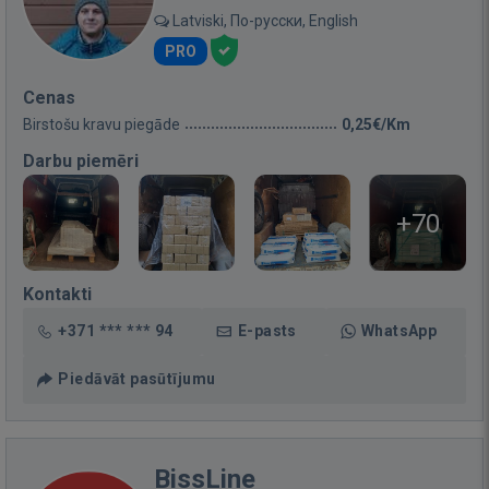
Latviski, По-русски, English
PRO
Cenas
Birstošu kravu piegāde
0,25€/Km
Darbu piemēri
+70
Kontakti
+371 *** *** 94
E-pasts
WhatsApp
Piedāvāt pasūtījumu
BissLine