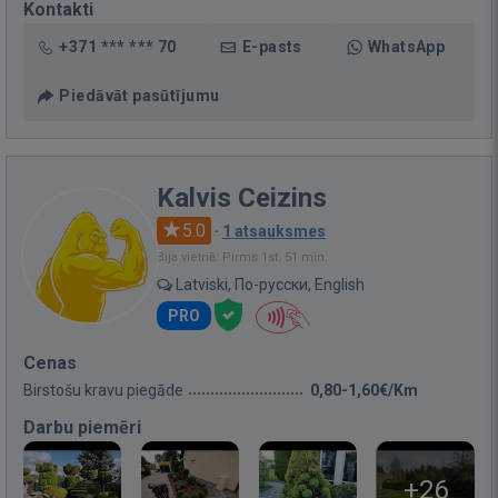
Kontakti
+371 *** *** 70
E-pasts
WhatsApp
Piedāvāt pasūtījumu
Kalvis Ceizins
5.0
·
1 atsauksmes
Bija vietnē: Pirms 1st. 51 min.
Latviski, По-русски, English
PRO
Cenas
Birstošu kravu piegāde
0,80-1,60€/Km
Darbu piemēri
+26