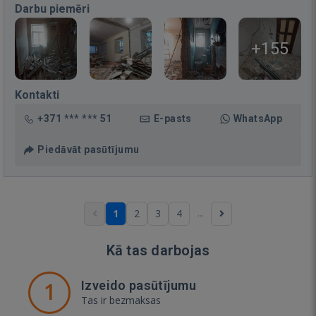
Darbu piemēri
+155
Kontakti
+371 *** *** 51
E-pasts
WhatsApp
Piedāvāt pasūtījumu
...
1
2
3
4
Kā tas darbojas
1
Izveido pasūtījumu
Tas ir bezmaksas