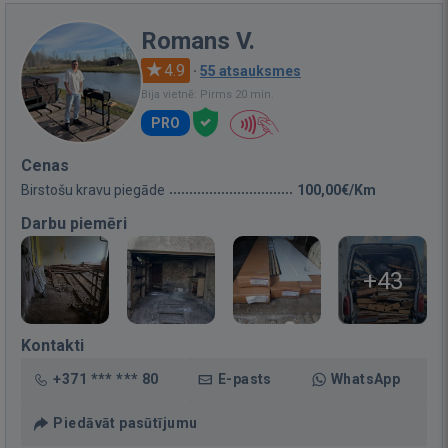
Romans V.
4.9
·
55 atsauksmes
Bija vietnē: Pirms 20 min.
PRO
Cenas
Birstošu kravu piegāde
100,00€/Km
Darbu piemēri
+43
Kontakti
+371 *** *** 80
E-pasts
WhatsApp
Piedāvāt pasūtījumu