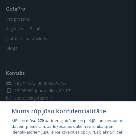
GetaPro
Par projektu
Atgriezeniskā saite
Jautājumi un atbildes
Blogs
Kontakti
City24 SIA, (40003692375)
28259069
(darba dien. 09-17)
contact@getapro.lv
Mums rūp jūsu konfidencialitāte
Mēs un mūsu
270
partneri glabājam un piekļūstam personas
datiem, piemēram, pārlūkošanas datiem vai unikālajiem
identifikatoriem jūsu ierīcē. Izvēloties opciju “Es piekrītu”, tiek
Valstis