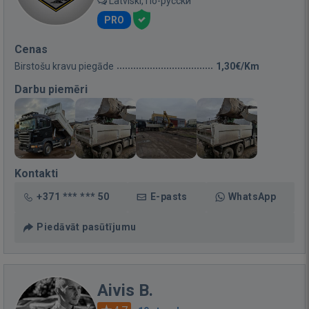
Latviski, По-русски
PRO
Cenas
Birstošu kravu piegāde
1,30€/Km
Darbu piemēri
Kontakti
+371 *** *** 50
E-pasts
WhatsApp
Piedāvāt pasūtījumu
Aivis B.