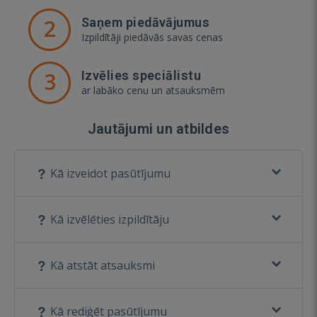
2
Saņem piedāvājumus
Izpildītāji piedāvās savas cenas
3
Izvēlies speciālistu
ar labāko cenu un atsauksmēm
Jautājumi un atbildes
Kā izveidot pasūtījumu
Kā izvēlēties izpildītāju
Kā atstāt atsauksmi
Kā rediģēt pasūtījumu