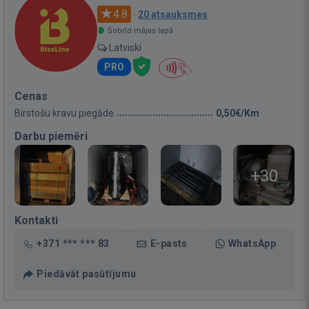
4.8
·
20 atsauksmes
Šobrīd mājas lapā
Latviski
PRO
Cenas
Birstošu kravu piegāde
0,50€/Km
Darbu piemēri
+30
Kontakti
+371 *** *** 83
E-pasts
WhatsApp
Piedāvāt pasūtījumu