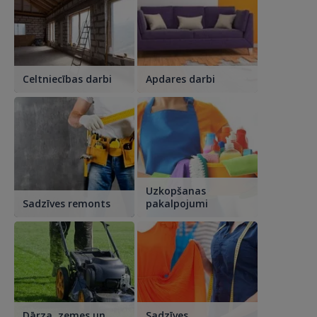
Celtniecības darbi
Apdares darbi
Uzkopšanas
Sadzīves remonts
pakalpojumi
Dārza, zemes un
Sadzīves