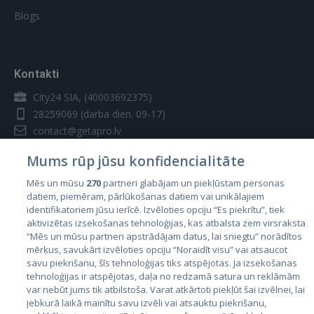
Blogs
Kontakti
City24 SIA, (40003692375)
28259069
(darba dien. 09-17)
contact@getapro.lv
Mums rūp jūsu konfidencialitāte
Mēs un mūsu
270
partneri glabājam un piekļūstam personas
datiem, piemēram, pārlūkošanas datiem vai unikālajiem
identifikatoriem jūsu ierīcē. Izvēloties opciju “Es piekrītu”, tiek
Valstis
aktivizētas izsekošanas tehnoloģijas, kas atbalsta zem virsraksta
Igaunija
“Mēs un mūsu partneri apstrādājam datus, lai sniegtu” norādītos
mērķus, savukārt izvēloties opciju “Noraidīt visu” vai atsaucot
Latvija
savu piekrišanu, šīs tehnoloģijas tiks atspējotas. Ja izsekošanas
tehnoloģijas ir atspējotas, daļa no redzamā satura un reklāmām
Lietuva
var nebūt jums tik atbilstoša. Varat atkārtoti piekļūt šai izvēlnei, lai
jebkurā laikā mainītu savu izvēli vai atsauktu piekrišanu,