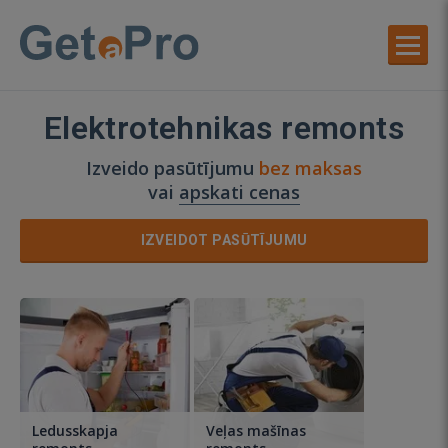
Elektrotehnikas remonts
Izveido pasūtījumu
bez maksas
vai
apskati cenas
IZVEIDOT PASŪTĪJUMU
Ledusskapja
Veļas mašīnas