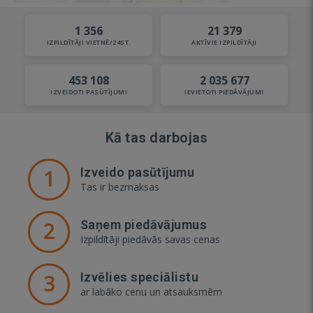
1 356
21 379
IZPILDĪTĀJI VIETNĒ/24ST.
AKTĪVIE IZPILDĪTĀJI
453 108
2 035 677
IZVEIDOTI PASŪTĪJUMI
IEVIETOTI PIEDĀVĀJUMI
Kā tas darbojas
1
Izveido pasūtījumu
Tas ir bezmaksas
2
Saņem piedāvājumus
Izpildītāji piedāvās savas cenas
3
Izvēlies speciālistu
ar labāko cenu un atsauksmēm