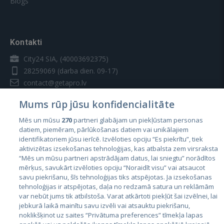
Blogs
Kontakti
City24 SIA, (40003692375)
28259069
(darba dien. 09-17)
contact@getapro.lv
Mums rūp jūsu konfidencialitāte
Mēs un mūsu
270
partneri glabājam un piekļūstam personas
datiem, piemēram, pārlūkošanas datiem vai unikālajiem
identifikatoriem jūsu ierīcē. Izvēloties opciju “Es piekrītu”, tiek
Valstis
aktivizētas izsekošanas tehnoloģijas, kas atbalsta zem virsraksta
Igaunija
“Mēs un mūsu partneri apstrādājam datus, lai sniegtu” norādītos
mērķus, savukārt izvēloties opciju “Noraidīt visu” vai atsaucot
Latvija
savu piekrišanu, šīs tehnoloģijas tiks atspējotas. Ja izsekošanas
tehnoloģijas ir atspējotas, daļa no redzamā satura un reklāmām
Lietuva
var nebūt jums tik atbilstoša. Varat atkārtoti piekļūt šai izvēlnei, lai
jebkurā laikā mainītu savu izvēli vai atsauktu piekrišanu,
noklikšķinot uz saites “Privātuma preferences” tīmekļa lapas