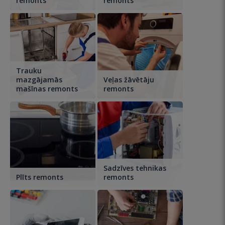
remonts
remonts
Trauku
mazgājamās
Veļas žāvētāju
mašīnas remonts
remonts
Sadzīves tehnikas
Plīts remonts
remonts