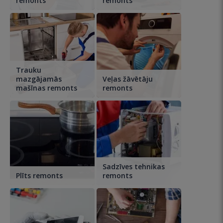
remonts
remonts
Trauku
mazgājamās
Veļas žāvētāju
mašīnas remonts
remonts
Sadzīves tehnikas
Plīts remonts
remonts