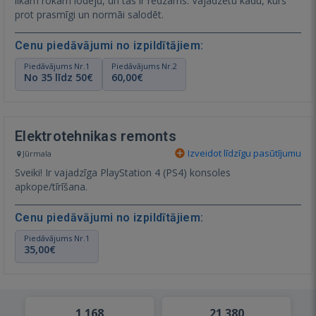
līkām rokām lodēju, un tas ir redzams. Vajadzētu kādu, kurš
prot prasmīgi un normāi salodēt.
Cenu piedāvājumi no izpildītājiem:
Piedāvājums Nr.1
Piedāvājums Nr.2
No 35 līdz 50€
60,00€
Elektrotehnikas remonts
Izveidot līdzīgu pasūtījumu
Jūrmala
Sveiki! Ir vajadzīga PlayStation 4 (PS4) konsoles
apkope/tīrīšana.
Cenu piedāvājumi no izpildītājiem:
Piedāvājums Nr.1
35,00€
1 168
21 380