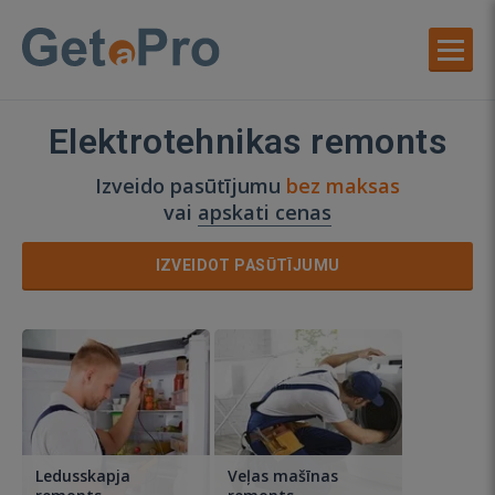
Elektrotehnikas remonts
Izveido pasūtījumu
bez maksas
vai
apskati cenas
IZVEIDOT PASŪTĪJUMU
Ledusskapja
Veļas mašīnas