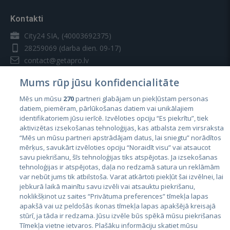
Kontakti
City24 SIA, (40003692375)
28259069
(darba dien. 09-17)
contact@getapro.lv
Mums rūp jūsu konfidencialitāte
Mēs un mūsu
270
partneri glabājam un piekļūstam personas
datiem, piemēram, pārlūkošanas datiem vai unikālajiem
identifikatoriem jūsu ierīcē. Izvēloties opciju “Es piekrītu”, tiek
Valstis
aktivizētas izsekošanas tehnoloģijas, kas atbalsta zem virsraksta
Igaunija
“Mēs un mūsu partneri apstrādājam datus, lai sniegtu” norādītos
mērķus, savukārt izvēloties opciju “Noraidīt visu” vai atsaucot
Latvija
savu piekrišanu, šīs tehnoloģijas tiks atspējotas. Ja izsekošanas
tehnoloģijas ir atspējotas, daļa no redzamā satura un reklāmām
Lietuva
var nebūt jums tik atbilstoša. Varat atkārtoti piekļūt šai izvēlnei, lai
jebkurā laikā mainītu savu izvēli vai atsauktu piekrišanu,
noklikšķinot uz saites “Privātuma preferences” tīmekļa lapas
apakšā vai uz peldošās ikonas tīmekļa lapas apakšējā kreisajā
stūrī, ja tāda ir redzama. Jūsu izvēle būs spēkā mūsu piekrišanas
Tīmekļa vietne ietvaros. Plašāku informāciju skatiet mūsu