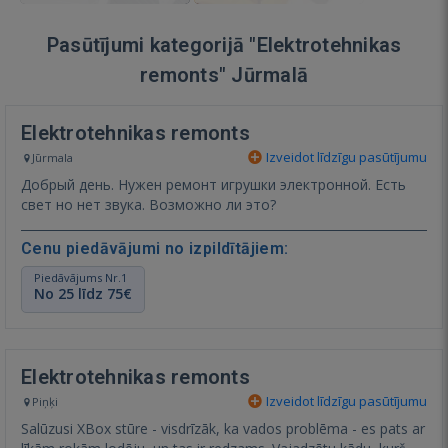
Pasūtījumi kategorijā "Elektrotehnikas
remonts" Jūrmalā
Elektrotehnikas remonts
Izveidot līdzīgu pasūtījumu
Jūrmala
Добрый день. Нужен ремонт игрушки электронной. Есть
свет но нет звука. Возможно ли это?
Cenu piedāvājumi no izpildītājiem:
Piedāvājums Nr.1
No 25 līdz 75€
Elektrotehnikas remonts
Izveidot līdzīgu pasūtījumu
Piņķi
Salūzusi XBox stūre - visdrīzāk, ka vados problēma - es pats ar