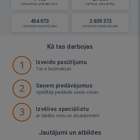
IZPILDĪTĀJI VIETNĒ/24ST.
AKTĪVIE IZPILDĪTĀJI
454 073
2 039 372
IZVEIDOTI PASŪTĪJUMI
IEVIETOTI PIEDĀVĀJUMI
Kā tas darbojas
1
Izveido pasūtījumu
Tas ir bezmaksas
2
Saņem piedāvājumus
Izpildītāji piedāvās savas cenas
3
Izvēlies speciālistu
ar labāko cenu un atsauksmēm
Jautājumi un atbildes