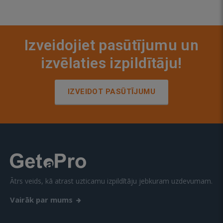
Izveidojiet pasūtījumu un
izvēlaties izpildītāju!
IZVEIDOT PASŪTĪJUMU
Ātrs veids, kā atrast uzticamu izpildītāju jebkuram uzdevumam.
Vairāk par mums