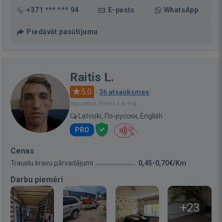
+371 *** *** 94
E-pasts
WhatsApp
Piedāvāt pasūtījumu
Raitis L.
5.0
·
36 atsauksmes
Bija vietnē: Pirms 1 d. 9 st.
Latviski, По-русски, English
PRO
Cenas
Trauslu kravu pārvadājumi
0,45-0,70€/Km
Darbu piemēri
+23