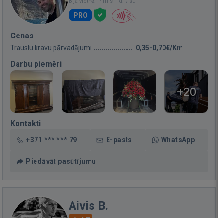
Bija vietnē: Pirms 1 d. 7 st.
PRO
Cenas
Trauslu kravu pārvadājumi
0,35-0,70€/Km
Darbu piemēri
+20
Kontakti
+371 *** *** 79
E-pasts
WhatsApp
Piedāvāt pasūtījumu
Aivis B.