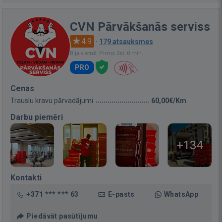
CVN Pārvākšanās serviss
4.9
·
179 atsauksmes
Bija vietnē: Pirms 2st. 0 min.
PRO
Cenas
Trauslu kravu pārvadājumi
60,00€/Km
Darbu piemēri
+134
Kontakti
+371 *** *** 63
E-pasts
WhatsApp
Piedāvāt pasūtījumu