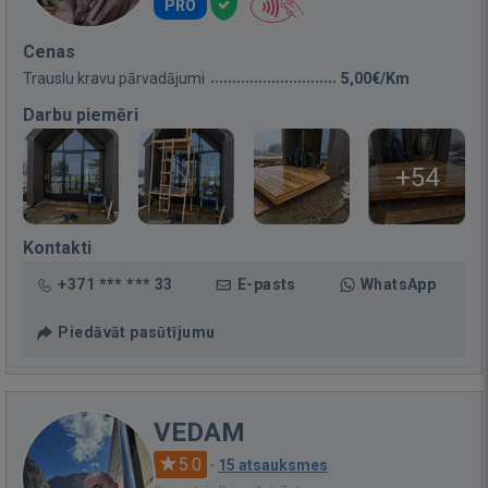
PRO
Cenas
Trauslu kravu pārvadājumi
5,00€/Km
Darbu piemēri
+54
Kontakti
+371 *** *** 33
E-pasts
WhatsApp
Piedāvāt pasūtījumu
VEDAM
5.0
·
15 atsauksmes