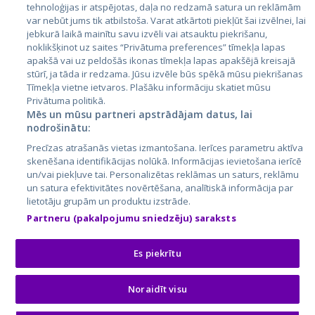
tehnoloģijas ir atspējotas, daļa no redzamā satura un reklāmām
Lietuva
var nebūt jums tik atbilstoša. Varat atkārtoti piekļūt šai izvēlnei, lai
jebkurā laikā mainītu savu izvēli vai atsauktu piekrišanu,
noklikšķinot uz saites “Privātuma preferences” tīmekļa lapas
apakšā vai uz peldošās ikonas tīmekļa lapas apakšējā kreisajā
stūrī, ja tāda ir redzama. Jūsu izvēle būs spēkā mūsu piekrišanas
Tīmekļa vietne ietvaros. Plašāku informāciju skatiet mūsu
Privātuma politikā.
Mēs un mūsu partneri apstrādājam datus, lai
nodrošinātu:
City24.lv
CVbankas.lt
Precīzas atrašanās vietas izmantošana. Ierīces parametru aktīva
City24.ee
Kainos.lt
skenēšana identifikācijas nolūkā. Informācijas ievietošana ierīcē
un/vai piekļuve tai. Personalizētas reklāmas un saturs, reklāmu
GetaPro.lv
Paslaugos.lt
un satura efektivitātes novērtēšana, analītiskā informācija par
GetaPro.ee
auto24.ee
lietotāju grupām un produktu izstrāde.
Skelbiu.lt
KV.ee
Partneru (pakalpojumu sniedzēju) saraksts
Autoplius.lt
Osta.ee
Aruodas.lt
KuldneBörs.ee
Es piekrītu
Noraidīt visu
© 2026 GetaPro. Visas tiesības aizsargātas.