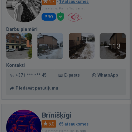
4.7
·
19 atsauksmes
Bija vietnē: Pirms 1st. 8 min.
PRO
Darbu piemēri
+113
Kontakti
+371 *** *** 45
E-pasts
WhatsApp
Piedāvāt pasūtījumu
Brīnišķīgi
5.0
·
65 atsauksmes
Bija vietnē: Pirms 1st. 10 min.