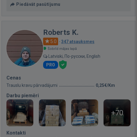
Piedāvāt pasūtījumu
Roberts K.
5.0
·
347 atsauksmes
Šobrīd mājas lapā
Latviski, По-русски, English
PRO
Cenas
Trauslu kravu pārvadājumi
0,25€/Km
Darbu piemēri
+70
Kontakti