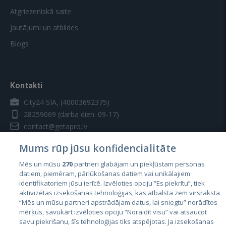
Atgriezeniskā saite
Jautājumi un atbildes
Blogs
Kontakti
City24 SIA, (40003692375)
28259069
(darba dien. 09-17)
contact@getapro.lv
Mums rūp jūsu konfidencialitāte
Mēs un mūsu
270
partneri glabājam un piekļūstam personas
datiem, piemēram, pārlūkošanas datiem vai unikālajiem
identifikatoriem jūsu ierīcē. Izvēloties opciju “Es piekrītu”, tiek
Valstis
aktivizētas izsekošanas tehnoloģijas, kas atbalsta zem virsraksta
Igaunija
“Mēs un mūsu partneri apstrādājam datus, lai sniegtu” norādītos
mērķus, savukārt izvēloties opciju “Noraidīt visu” vai atsaucot
Latvija
savu piekrišanu, šīs tehnoloģijas tiks atspējotas. Ja izsekošanas