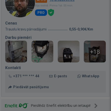
Bija vietnē: Pirms 1st. 55 min.
PRO
Cenas
Trauslu kravu pārvadājumi
0,55-0,90€/Km
Darbu piemēri
+18
Kontakti
+371 *** *** 44
E-pasts
WhatsApp
Piedāvāt pasūtījumu
Pieslēdz Enefit elektrību un ietaupi!