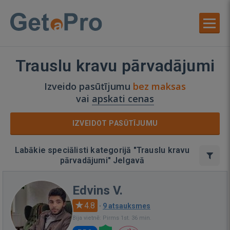
Trauslu kravu pārvadājumi
Izveido pasūtījumu
bez maksas
vai
apskati cenas
IZVEIDOT PASŪTĪJUMU
Labākie speciālisti kategorijā "Trauslu kravu
pārvadājumi" Jelgavā
Edvins V.
4.8
·
9 atsauksmes
Bija vietnē: Pirms 1st. 36 min.