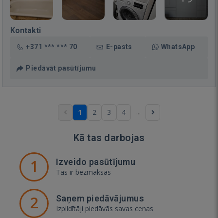
Kontakti
+371 *** *** 70
E-pasts
WhatsApp
Piedāvāt pasūtījumu
...
1
2
3
4
Kā tas darbojas
1
Izveido pasūtījumu
Tas ir bezmaksas
2
Saņem piedāvājumus
Izpildītāji piedāvās savas cenas