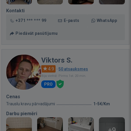
Kontakti
+371 *** *** 99
E-pasts
WhatsApp
Piedāvāt pasūtījumu
Viktors S.
4.9
·
50 atsauksmes
Bija vietnē: Pirms 1st. 20 min.
PRO
Cenas
Trauslu kravu pārvadājumi
1-5€/Km
Darbu piemēri
+9