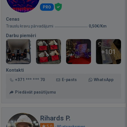
PRO
Cenas
Trauslu kravu pārvadājumi
0,50€/Km
Darbu piemēri
+101
Kontakti
+371 *** *** 70
E-pasts
WhatsApp
Piedāvāt pasūtījumu
Rihards P.
5.0
·
90 atsauksmes