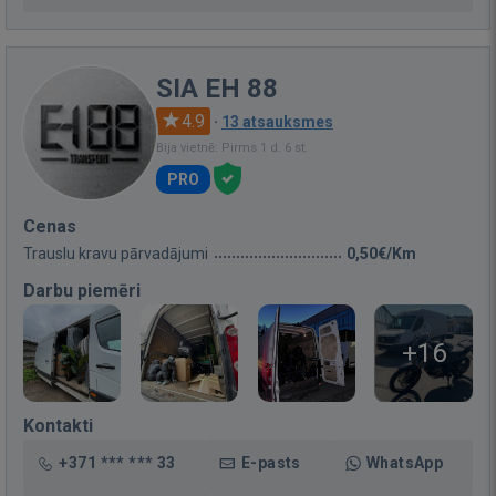
SIA EH 88
4.9
·
13 atsauksmes
Bija vietnē: Pirms 1 d. 6 st.
PRO
Cenas
Trauslu kravu pārvadājumi
0,50€/Km
Darbu piemēri
+16
Kontakti
+371 *** *** 33
E-pasts
WhatsApp