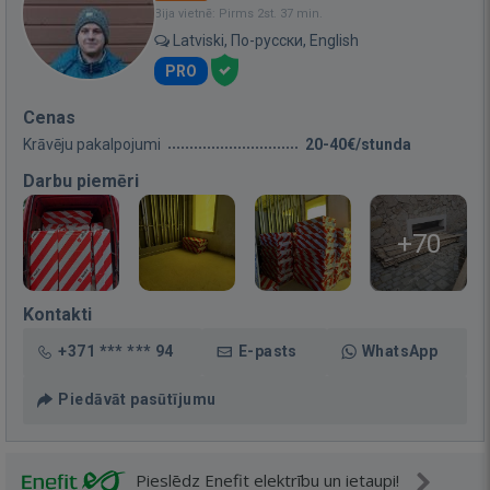
Bija vietnē: Pirms 2st. 37 min.
Latviski, По-русски, English
PRO
Cenas
Krāvēju pakalpojumi
20-40€/stunda
Darbu piemēri
+70
Kontakti
+371 *** *** 94
E-pasts
WhatsApp
Piedāvāt pasūtījumu
Pieslēdz Enefit elektrību un ietaupi!