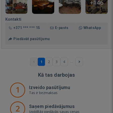
+146
Kontakti
+371 *** *** 15
E-pasts
WhatsApp
Piedāvāt pasūtījumu
...
1
2
3
4
Kā tas darbojas
1
Izveido pasūtījumu
Tas ir bezmaksas
2
Saņem piedāvājumus
Izpildītāji piedāvās savas cenas