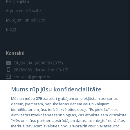
Par projektu
Atgriezeniskā saite
Jautājumi un atbildes
Blogs
Kontakti
City24 SIA, (40003692375)
28259069
(darba dien. 09-17)
contact@getapro.lv
Mums rūp jūsu konfidencialitāte
Mēs un mūsu
270
partneri glabājam un piekļūstam personas
datiem, piemēram, pārlūkošanas datiem vai unikālajiem
identifikatoriem jūsu ierīcē. Izvēloties opciju “Es piekrītu”, tiek
Valstis
aktivizētas izsekošanas tehnoloģijas, kas atbalsta zem virsraksta
Igaunija
“Mēs un mūsu partneri apstrādājam datus, lai sniegtu” norādītos
mērķus, savukārt izvēloties opciju “Noraidīt visu” vai atsaucot
Latvija