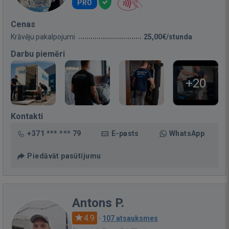
PRO
Cenas
Krāvēju pakalpojumi
25,00€/stunda
Darbu piemēri
+20
Kontakti
+371 *** *** 79
E-pasts
WhatsApp
Piedāvāt pasūtījumu
Antons P.
4.9
·
107 atsauksmes