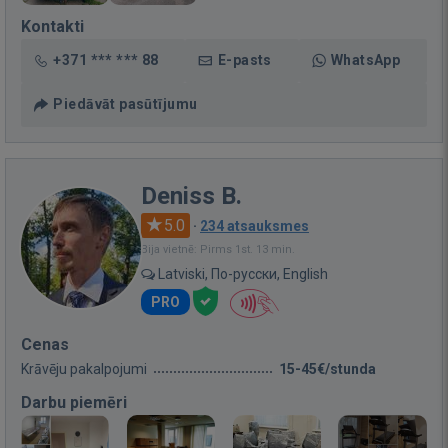
Kontakti
+371 *** *** 88
E-pasts
WhatsApp
Piedāvāt pasūtījumu
Deniss B.
5.0
·
234 atsauksmes
Bija vietnē: Pirms 1st. 13 min.
Latviski, По-русски, English
PRO
Cenas
Krāvēju pakalpojumi
15-45€/stunda
Darbu piemēri