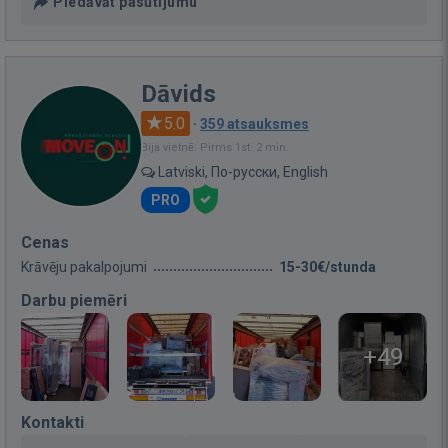
Piedāvāt pasūtījumu
Dāvids
5.0
·
359 atsauksmes
Bija vietnē: Pirms 1st. 2 min.
Latviski, По-русски, English
PRO
Cenas
Krāvēju pakalpojumi
15-30€/stunda
Darbu piemēri
+49
Kontakti