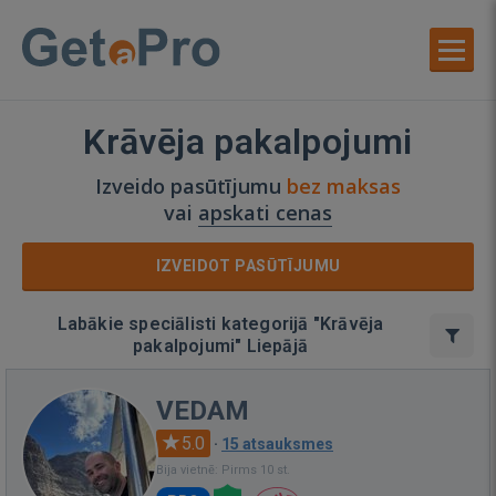
Krāvēja pakalpojumi
Izveido pasūtījumu
bez maksas
vai
apskati cenas
IZVEIDOT PASŪTĪJUMU
Labākie speciālisti kategorijā "Krāvēja
pakalpojumi" Liepājā
VEDAM
5.0
·
15 atsauksmes
Bija vietnē: Pirms 10 st.