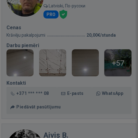
Latviski, По-русски
PRO
Cenas
Krāvēju pakalpojumi
20,00€/stunda
Darbu piemēri
+57
Kontakti
+371 *** *** 08
E-pasts
WhatsApp
Piedāvāt pasūtījumu
Aivis B.