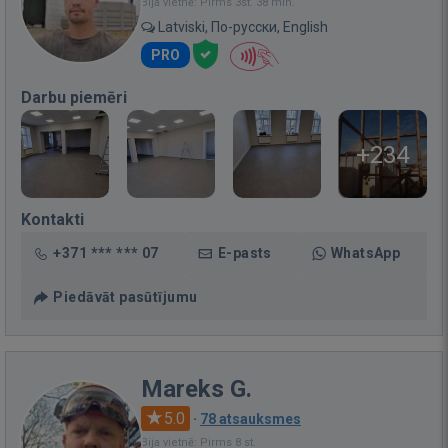
Bija vietnē: Pirms 3st. 38 min.
Latviski, По-русски, English
PRO
Darbu piemēri
+234
Kontakti
+371 *** *** 07
E-pasts
WhatsApp
Piedāvāt pasūtījumu
Mareks G.
5.0
·
78 atsauksmes
Bija vietnē: Pirms 8 st.