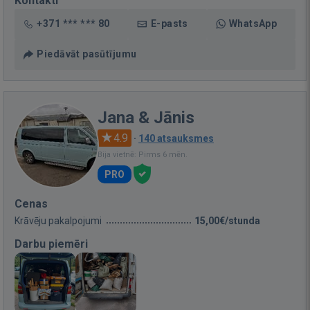
Kontakti
+371 *** *** 80
E-pasts
WhatsApp
Piedāvāt pasūtījumu
Jana & Jānis
4.9
·
140 atsauksmes
Bija vietnē: Pirms 6 mēn.
PRO
Cenas
Krāvēju pakalpojumi
15,00€/stunda
Darbu piemēri