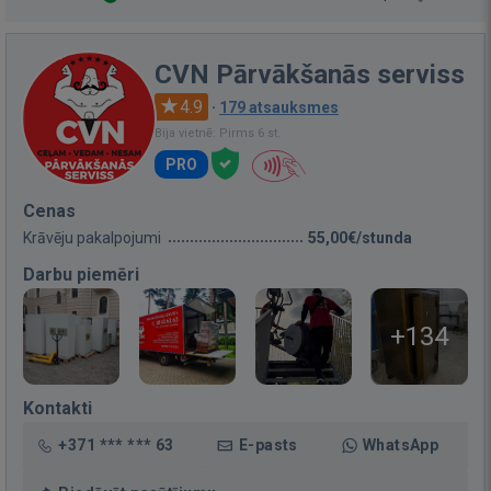
CVN Pārvākšanās serviss
4.9
·
179 atsauksmes
Bija vietnē: Pirms 6 st.
PRO
Cenas
Krāvēju pakalpojumi
55,00€/stunda
Darbu piemēri
+134
Kontakti
+371 *** *** 63
E-pasts
WhatsApp