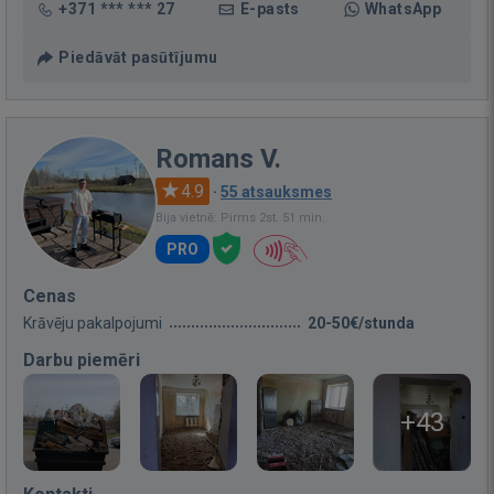
+371 *** *** 27
E-pasts
WhatsApp
Piedāvāt pasūtījumu
Romans V.
4.9
·
55 atsauksmes
Bija vietnē: Pirms 2st. 51 min.
PRO
Cenas
Krāvēju pakalpojumi
20-50€/stunda
Darbu piemēri
+43