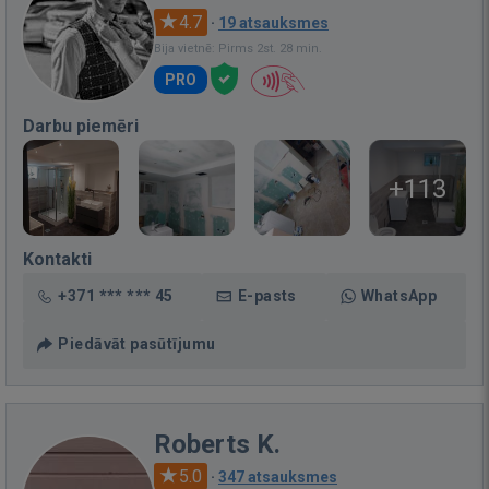
4.7
·
19 atsauksmes
Bija vietnē: Pirms 2st. 28 min.
PRO
Darbu piemēri
+113
Kontakti
+371 *** *** 45
E-pasts
WhatsApp
Piedāvāt pasūtījumu
Roberts K.
5.0
·
347 atsauksmes