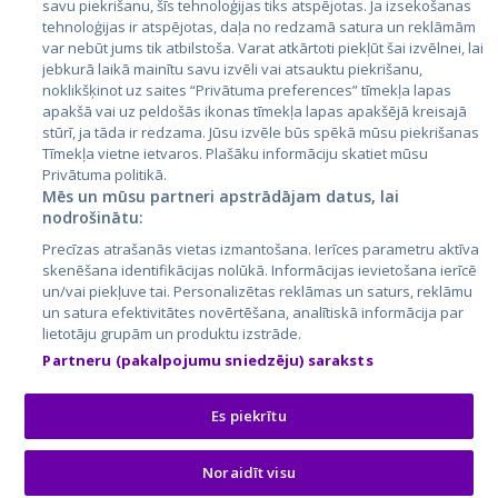
savu piekrišanu, šīs tehnoloģijas tiks atspējotas. Ja izsekošanas
tehnoloģijas ir atspējotas, daļa no redzamā satura un reklāmām
Lietuva
var nebūt jums tik atbilstoša. Varat atkārtoti piekļūt šai izvēlnei, lai
jebkurā laikā mainītu savu izvēli vai atsauktu piekrišanu,
noklikšķinot uz saites “Privātuma preferences” tīmekļa lapas
apakšā vai uz peldošās ikonas tīmekļa lapas apakšējā kreisajā
stūrī, ja tāda ir redzama. Jūsu izvēle būs spēkā mūsu piekrišanas
Tīmekļa vietne ietvaros. Plašāku informāciju skatiet mūsu
Privātuma politikā.
Mēs un mūsu partneri apstrādājam datus, lai
nodrošinātu:
City24.lv
CVbankas.lt
Precīzas atrašanās vietas izmantošana. Ierīces parametru aktīva
City24.ee
Kainos.lt
skenēšana identifikācijas nolūkā. Informācijas ievietošana ierīcē
un/vai piekļuve tai. Personalizētas reklāmas un saturs, reklāmu
GetaPro.lv
Paslaugos.lt
un satura efektivitātes novērtēšana, analītiskā informācija par
GetaPro.ee
auto24.ee
lietotāju grupām un produktu izstrāde.
Skelbiu.lt
KV.ee
Partneru (pakalpojumu sniedzēju) saraksts
Autoplius.lt
Osta.ee
Aruodas.lt
KuldneBörs.ee
Es piekrītu
Noraidīt visu