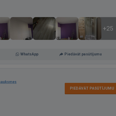
+25
WhatsApp
Piedāvāt pasūtījumu
tsauksmes
PIEDĀVĀT PASŪTĪJUMU