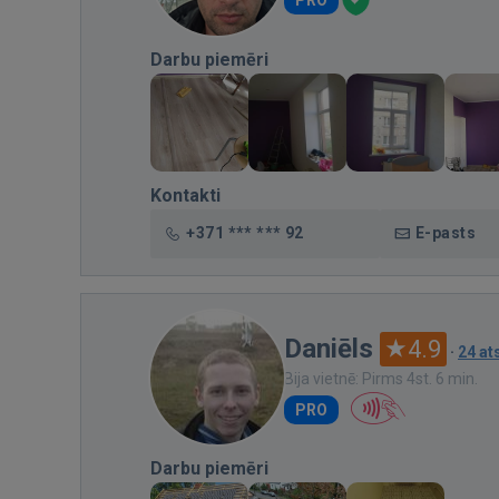
Darbu piemēri
Kontakti
+371 *** *** 92
E-pasts
Daniēls
4.9
·
24 a
Bija vietnē: Pirms 4st. 6 min.
PRO
Darbu piemēri