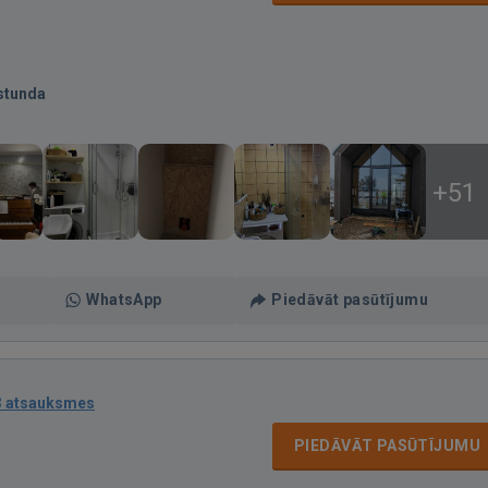
stunda
+51
WhatsApp
Piedāvāt pasūtījumu
3 atsauksmes
PIEDĀVĀT PASŪTĪJUMU