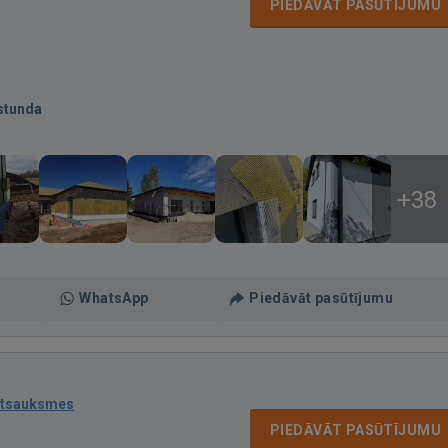
PIEDĀVĀT PASŪTĪJUMU
stunda
+38
WhatsApp
Piedāvāt pasūtījumu
atsauksmes
PIEDĀVĀT PASŪTĪJUMU