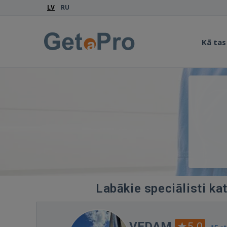
LV
RU
Kā tas
Labākie speciālisti ka
VEDAM
5.0