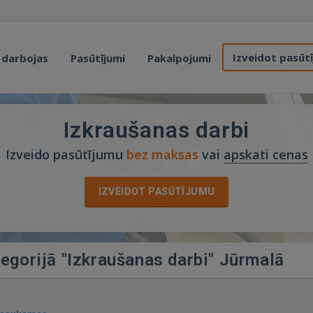
Izveidot pasūt
 darbojas
Pasūtījumi
Pakalpojumi
Izkraušanas darbi
Izveido pasūtījumu
bez maksas
vai
apskati cenas
IZVEIDOT PASŪTĪJUMU
tegorijā "Izkraušanas darbi" Jūrmalā