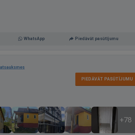
WhatsApp
Piedāvāt pasūtījumu
 atsauksmes
PIEDĀVĀT PASŪTĪJUMU
+78