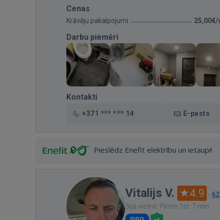
Cenas
Krāvēju pakalpojumi
25,00€/
Darbu piemēri
Kontakti
+371 *** *** 14
E-pasts
Pieslēdz Enefit elektrību un ietaupi!
Vitalijs V.
4.9
·
62
Bija vietnē: Pirms 1st. 7 min.
PRO