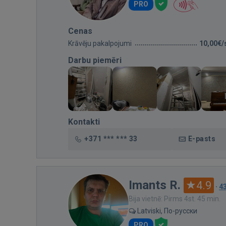
PRO
Cenas
Krāvēju pakalpojumi
10,00€/
Darbu piemēri
Kontakti
+371 *** *** 33
E-pasts
Imants R.
4.9
·
4
Bija vietnē: Pirms 4st. 45 min.
Latviski, По-русски
PRO