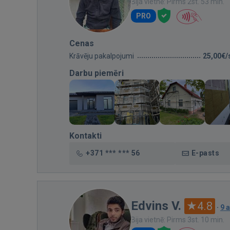
Bija vietnē: Pirms 2st. 53 min.
PRO
Cenas
Krāvēju pakalpojumi
25,00€/
Darbu piemēri
Kontakti
+371 *** *** 56
E-pasts
Edvins V.
4.8
·
9 
Bija vietnē: Pirms 3st. 10 min.