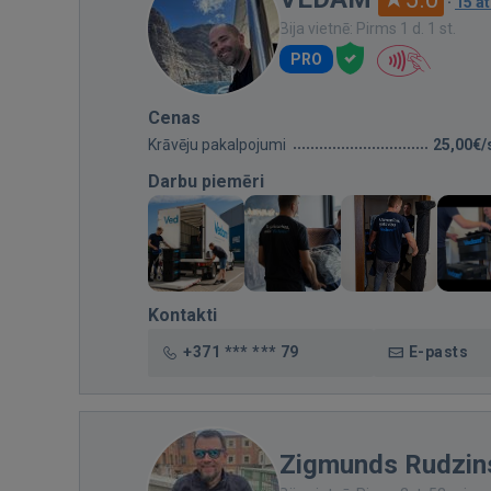
·
15 a
Bija vietnē: Pirms 1 d. 1 st.
PRO
Cenas
Krāvēju pakalpojumi
25,00€/
Darbu piemēri
Kontakti
+371 *** *** 79
E-pasts
Zigmunds Rudzin