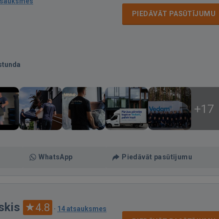
tsauksmes
PIEDĀVĀT PASŪTĪJUMU
stunda
+17
WhatsApp
Piedāvāt pasūtījumu
skis
4.8
·
14 atsauksmes