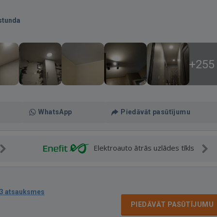
stunda
+255
WhatsApp
Piedāvāt pasūtījumu
Elektroauto ātrās uzlādes tīkls
3 atsauksmes
PIEDĀVĀT PASŪTĪJUMU