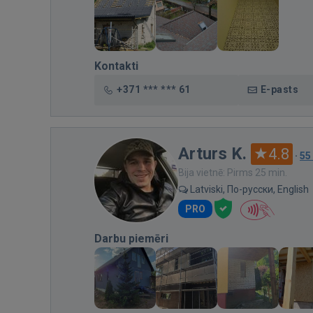
Kontakti
+371 *** *** 61
E-pasts
Arturs K.
4.8
·
55
Bija vietnē: Pirms 25 min.
Latviski, По-русски, English
PRO
Darbu piemēri