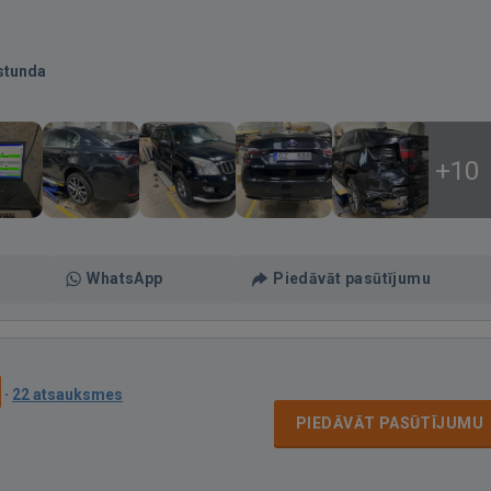
stunda
+10
WhatsApp
Piedāvāt pasūtījumu
·
22 atsauksmes
PIEDĀVĀT PASŪTĪJUMU