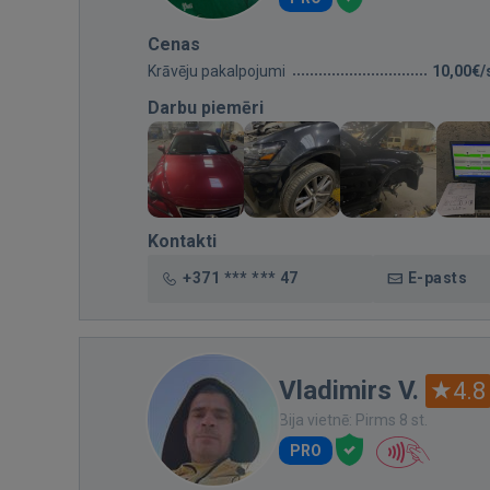
Cenas
Krāvēju pakalpojumi
10,00€/
Darbu piemēri
Kontakti
+371 *** *** 47
E-pasts
Vladimirs V.
4.8
Bija vietnē: Pirms 8 st.
PRO