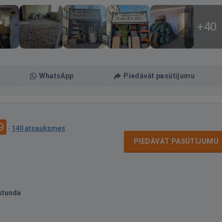
+40
WhatsApp
Piedāvāt pasūtījumu
9
·
140 atsauksmes
PIEDĀVĀT PASŪTĪJUMU
stunda