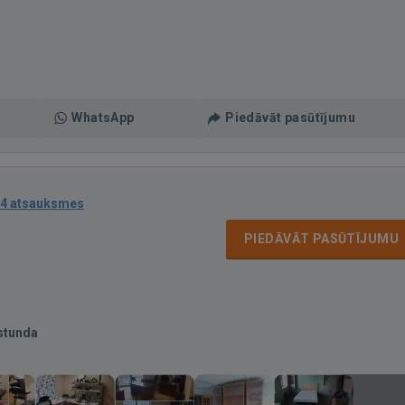
WhatsApp
Piedāvāt pasūtījumu
4 atsauksmes
PIEDĀVĀT PASŪTĪJUMU
stunda