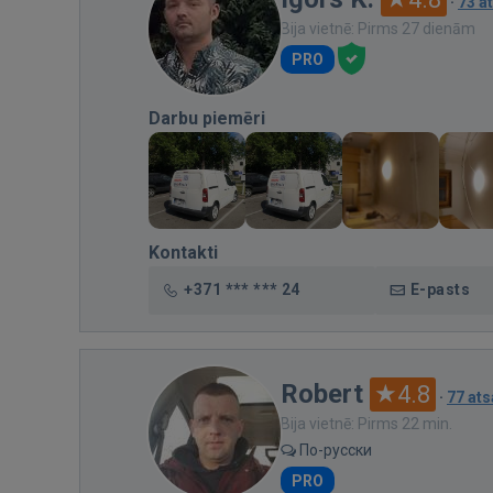
·
73 a
Bija vietnē: Pirms 27 dienām
PRO
Darbu piemēri
Kontakti
+371 *** *** 24
E-pasts
Robert
4.8
·
77 at
Bija vietnē: Pirms 22 min.
По-русски
PRO