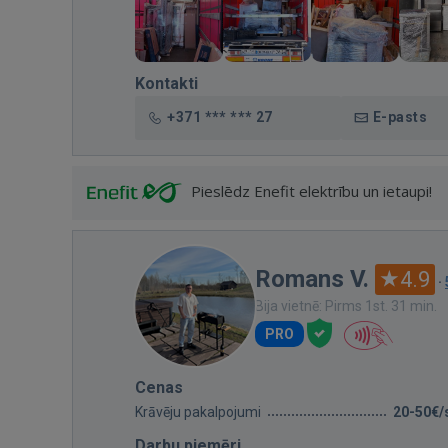
Kontakti
+371 *** *** 27
E-pasts
Pieslēdz Enefit elektrību un ietaupi!
Romans V.
4.9
·
Bija vietnē: Pirms 1st. 31 min.
PRO
Cenas
Krāvēju pakalpojumi
20-50€/
Darbu piemēri