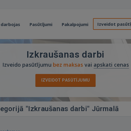
Izveidot pasūt
 darbojas
Pasūtījumi
Pakalpojumi
Izkraušanas darbi
Izveido pasūtījumu
bez maksas
vai
apskati cenas
IZVEIDOT PASŪTĪJUMU
tegorijā "Izkraušanas darbi" Jūrmalā