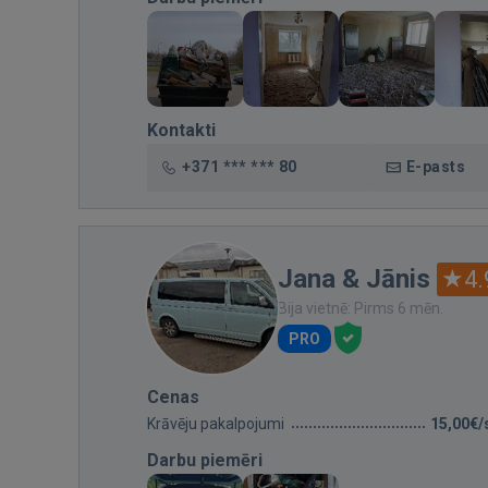
Kontakti
+371 *** *** 80
E-pasts
Jana & Jānis
4.
Bija vietnē: Pirms 6 mēn.
PRO
Cenas
Krāvēju pakalpojumi
15,00€/
Darbu piemēri