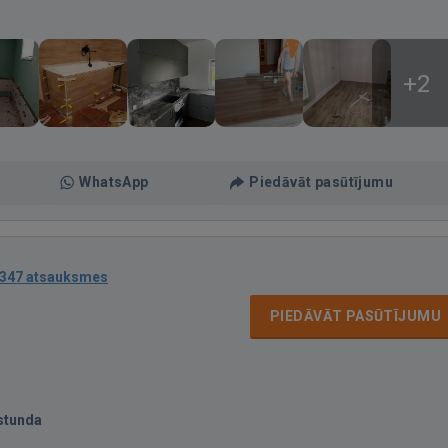
+2
WhatsApp
Piedāvāt pasūtījumu
347 atsauksmes
PIEDĀVĀT PASŪTĪJUMU
stunda