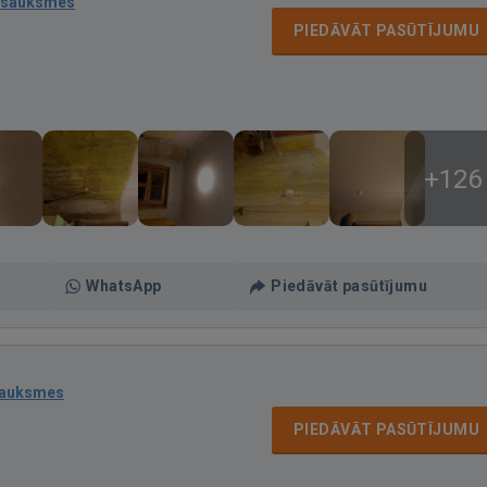
tsauksmes
PIEDĀVĀT PASŪTĪJUMU
+126
WhatsApp
Piedāvāt pasūtījumu
sauksmes
PIEDĀVĀT PASŪTĪJUMU