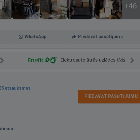
+46
WhatsApp
Piedāvāt pasūtījumu
Elektroauto ātrās uzlādes tīkls
55 atsauksmes
PIEDĀVĀT PASŪTĪJUMU
stunda