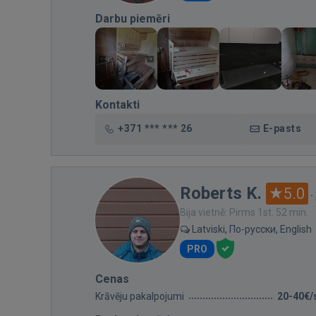
Darbu piemēri
Kontakti
+371 *** *** 26
E-pasts
Roberts K.
5.0
·
Bija vietnē: Pirms 1st. 52 min.
Latviski, По-русски, English
PRO
Cenas
Krāvēju pakalpojumi
20-40€/