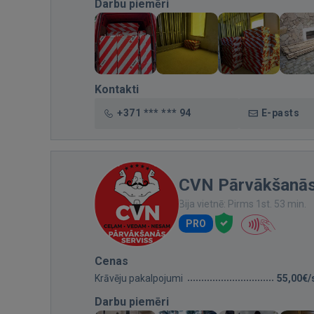
Darbu piemēri
Kontakti
+371 *** *** 94
E-pasts
CVN Pārvākšanās
Bija vietnē: Pirms 1st. 53 min.
PRO
Cenas
Krāvēju pakalpojumi
55,00€/
Darbu piemēri