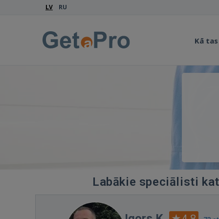
LV
RU
Kā tas
Labākie speciālisti ka
Igors K.
4.8