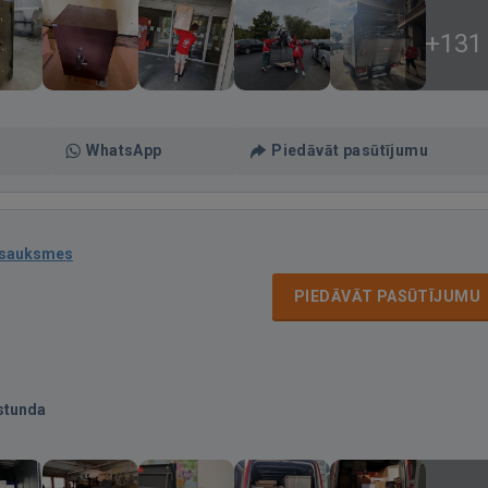
+131
WhatsApp
Piedāvāt pasūtījumu
tsauksmes
PIEDĀVĀT PASŪTĪJUMU
stunda