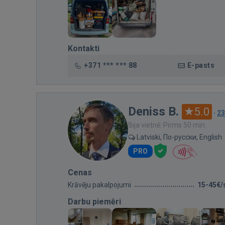
Kontakti
+371 *** *** 88
E-pasts
Deniss B.
5.0
·
23
Bija vietnē: Pirms 50 min.
Latviski, По-русски, English
PRO
Cenas
Krāvēju pakalpojumi
15-45€/
Darbu piemēri