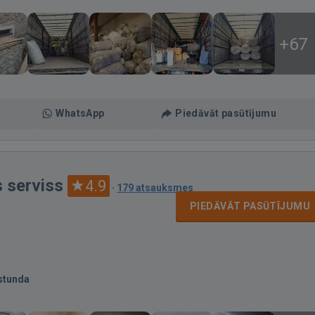
+67
WhatsApp
Piedāvāt pasūtījumu
 serviss
4.9
·
179 atsauksmes
PIEDĀVĀT PASŪTĪJUMU
stunda