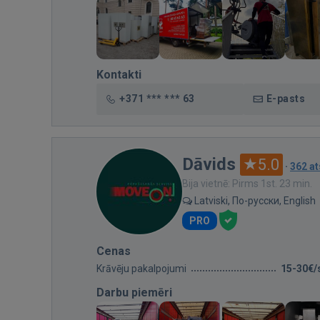
Kontakti
+371 *** *** 63
E-pasts
Dāvids
5.0
·
362 a
Bija vietnē: Pirms 1st. 23 min.
Latviski, По-русски, English
PRO
Cenas
Krāvēju pakalpojumi
15-30€/
Darbu piemēri