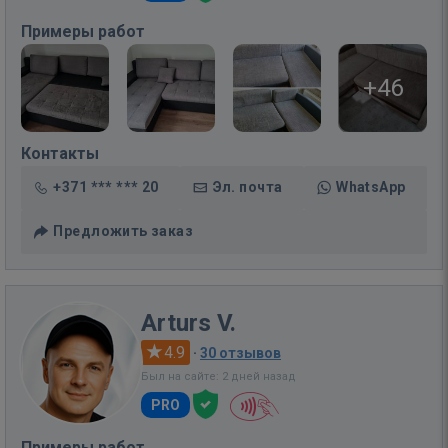
Примеры работ
+46
Контакты
+371 *** *** 20
Эл. почта
WhatsApp
Предложить заказ
Arturs V.
4.9
·
30 отзывов
Был на сайте: 2 дней назад
PRO
Примеры работ