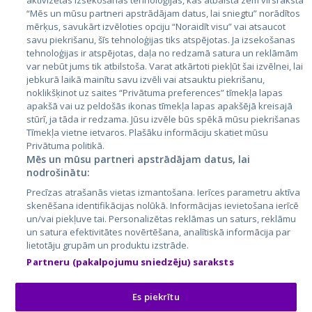
aktivizētas izsekošanas tehnoloģijas, kas atbalsta zem virsraksta
Эстония
“Mēs un mūsu partneri apstrādājam datus, lai sniegtu” norādītos
mērķus, savukārt izvēloties opciju “Noraidīt visu” vai atsaucot
Латвия
savu piekrišanu, šīs tehnoloģijas tiks atspējotas. Ja izsekošanas
tehnoloģijas ir atspējotas, daļa no redzamā satura un reklāmām
Литва
var nebūt jums tik atbilstoša. Varat atkārtoti piekļūt šai izvēlnei, lai
jebkurā laikā mainītu savu izvēli vai atsauktu piekrišanu,
noklikšķinot uz saites “Privātuma preferences” tīmekļa lapas
apakšā vai uz peldošās ikonas tīmekļa lapas apakšējā kreisajā
stūrī, ja tāda ir redzama. Jūsu izvēle būs spēkā mūsu piekrišanas
Tīmekļa vietne ietvaros. Plašāku informāciju skatiet mūsu
Privātuma politikā.
Mēs un mūsu partneri apstrādājam datus, lai
nodrošinātu:
City24.lv
CVbankas.lt
Precīzas atrašanās vietas izmantošana. Ierīces parametru aktīva
City24.ee
Kainos.lt
skenēšana identifikācijas nolūkā. Informācijas ievietošana ierīcē
un/vai piekļuve tai. Personalizētas reklāmas un saturs, reklāmu
GetaPro.lv
Paslaugos.lt
un satura efektivitātes novērtēšana, analītiskā informācija par
GetaPro.ee
auto24.ee
lietotāju grupām un produktu izstrāde.
Skelbiu.lt
KV.ee
Partneru (pakalpojumu sniedzēju) saraksts
Autoplius.lt
Osta.ee
Aruodas.lt
KuldneBörs.ee
Es piekrītu