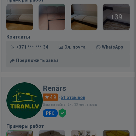
+39
Контакты
+371 *** *** 34
Эл. почта
WhatsApp
Предложить заказ
Renārs
4.9
·
51 отзывов
Был на сайте: 2 ч. 33 мин. назад
PRO
Примеры работ