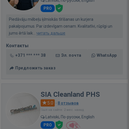
Latviski, По-русски, English
PRO
Piedāvāju mēbeļu ķīmiskās tīrīšanas un kurjera
pakalpojumus. Par izdevīgam cenam. Kvalitatīvi, rūpīgi un
jums ērtā laik...
читать дальше
Контакты
+371 *** *** 38
Эл. почта
WhatsApp
Предложить заказ
SIA Cleanland PHS
5.0
·
8 отзывов
Был на сайте: 2 мес. назад
Latviski, По-русски, English
PRO