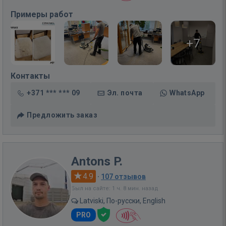
Примеры работ
+7
Контакты
+371 *** *** 09
Эл. почта
WhatsApp
Предложить заказ
Antons P.
4.9
·
107 отзывов
Был на сайте: 1 ч. 8 мин. назад
Latviski, По-русски, English
PRO