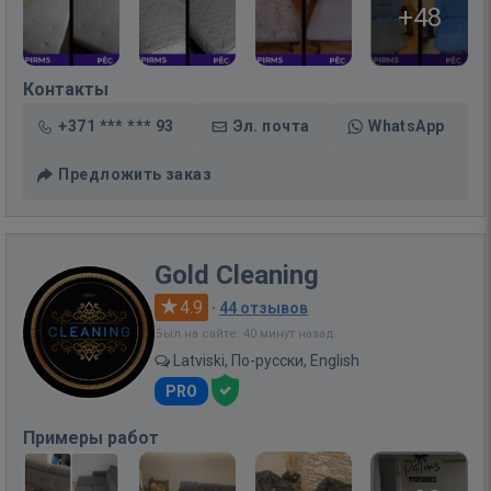
+48
Контакты
+371 *** *** 93
Эл. почта
WhatsApp
Предложить заказ
Gold Cleaning
4.9
·
44 отзывов
Был на сайте: 40 минут назад
Latviski, По-русски, English
PRO
Примеры работ