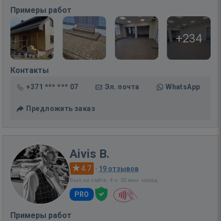
Примеры работ
+234
Контакты
+371 *** *** 07
Эл. почта
WhatsApp
Предложить заказ
Aivis B.
4.7
·
19 отзывов
Был на сайте: 4 ч. 35 мин. назад
PRO
Примеры работ