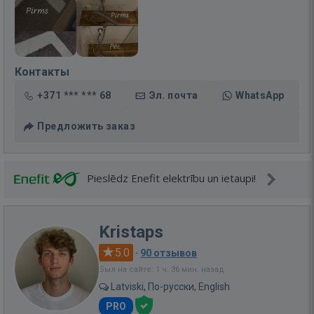
Контакты
+371 *** *** 68
Эл. почта
WhatsApp
Предложить заказ
Pieslēdz Enefit elektrību un ietaupi!
Kristaps
5.0
·
90 отзывов
Был на сайте: 1 ч. 36 мин. назад
Latviski, По-русски, English
PRO