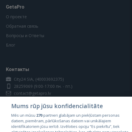
GetaPro
О проекте
Обратная связь
Вопросы и Ответы
Блог
Контакты
City24 SIA, (40003692375)
28259069
(9:00-17:00 пн. - пт.)
contact@getapro.lv
Mums rūp jūsu konfidencialitāte
Mēs un mūsu
270
partneri glabājam un piekļūstam personas
datiem, piemēram, pārlūkošanas datiem vai unikālajiem
identifikatoriem jūsu ierīcē. Izvēloties opciju “Es piekrītu”, tiek
Страны