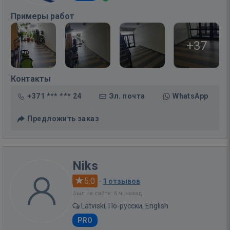
Примеры работ
+37
Контакты
+371 *** *** 24
Эл. почта
WhatsApp
Предложить заказ
Niks
5.0
·
1 отзывов
Был на сайте: 6 ч. назад
Latviski, По-русски, English
PRO