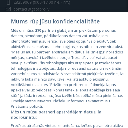
28259069
(9:00-17:00 пн. - пт.)
contact@getapro.lv
Mums rūp jūsu konfidencialitāte
Mēs un mūsu
270
partneri glabājam un piekļūstam personas
datiem, piemēram, pārlūkošanas datiem vai unikālajiem
identifikatoriem jūsu ierīcē. Izvēloties opciju “Es piekrītu”, tiek
Страны
aktivizētas izsekošanas tehnoloģijas, kas atbalsta zem virsraksta
Эстония
“Mēs un mūsu partneri apstrādājam datus, lai sniegtu” norādītos
mērķus, savukārt izvēloties opciju “Noraidīt visu” vai atsaucot
Латвия
savu piekrišanu, šīs tehnoloģijas tiks atspējotas. Ja izsekošanas
tehnoloģijas ir atspējotas, daļa no redzamā satura un reklāmām
Литва
var nebūt jums tik atbilstoša. Varat atkārtoti piekļūt šai izvēlnei, lai
jebkurā laikā mainītu savu izvēli vai atsauktu piekrišanu,
noklikšķinot uz saites “Privātuma preferences” tīmekļa lapas
apakšā vai uz peldošās ikonas tīmekļa lapas apakšējā kreisajā
stūrī, ja tāda ir redzama. Jūsu izvēle būs spēkā mūsu piekrišanas
Tīmekļa vietne ietvaros. Plašāku informāciju skatiet mūsu
Privātuma politikā.
Mēs un mūsu partneri apstrādājam datus, lai
nodrošinātu:
City24.lv
CVbankas.lt
Precīzas atrašanās vietas izmantošana. Ierīces parametru aktīva