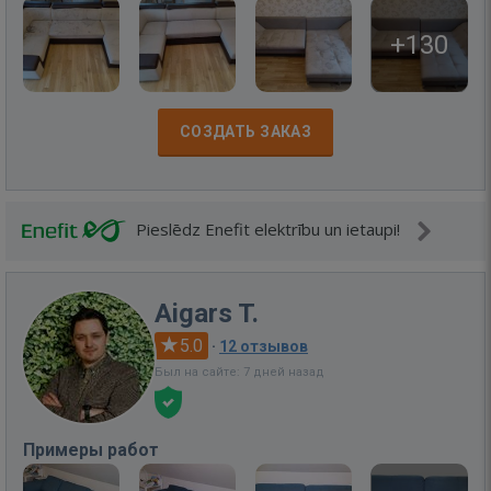
+130
СОЗДАТЬ ЗАКАЗ
Pieslēdz Enefit elektrību un ietaupi!
Aigars T.
5.0
·
12 отзывов
Был на сайте: 7 дней назад
Примеры работ