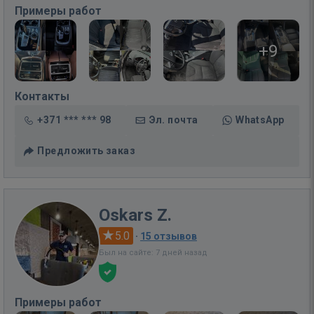
Примеры работ
+9
Контакты
+371 *** *** 98
Эл. почта
WhatsApp
Предложить заказ
Oskars Z.
5.0
·
15 отзывов
Был на сайте: 7 дней назад
Примеры работ