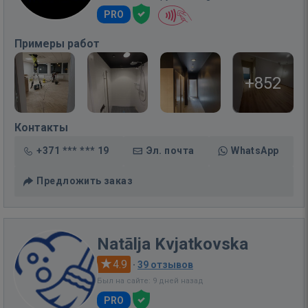
PRO
Примеры работ
+852
Контакты
+371 *** *** 19
Эл. почта
WhatsApp
Предложить заказ
Natālja Kvjatkovska
4.9
·
39 отзывов
Был на сайте: 9 дней назад
PRO