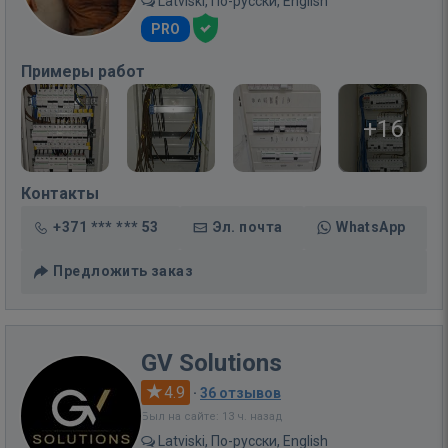
Latviski, По-русски, English
PRO
Примеры работ
+16
Контакты
+371 *** *** 53
Эл. почта
WhatsApp
Предложить заказ
GV Solutions
4.9
·
36 отзывов
Был на сайте: 13 ч. назад
Latviski, По-русски, English