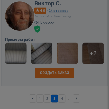
Виктор С.
4.8
·
24 отзывов
Был на сайте: 9 мес. назад
По-русски
Примеры работ
+2
СОЗДАТЬ ЗАКАЗ
...
1
2
3
4