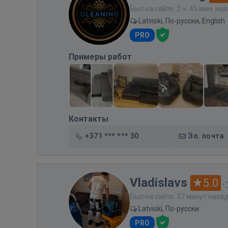
Был на сайте: 2 ч. 45 мин. на
Latviski, По-русски, English
PRO
Примеры работ
Контакты
+371 *** *** 30
Эл. почта
Vladislavs
5.0
·
Был на сайте: 37 минут наза
Latviski, По-русски
PRO