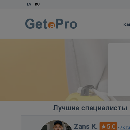
LV
RU
Ка
Лучшие специалисты 
Zans K.
5.0
·
7 от