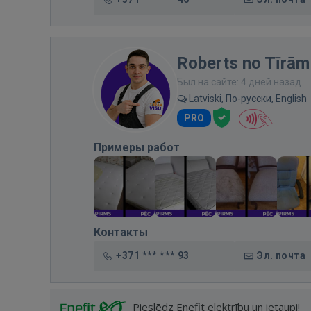
Roberts no Tīrām
Был на сайте: 4 дней назад
Latviski, По-русски, English
PRO
Примеры работ
Контакты
+371 *** *** 93
Эл. почта
Pieslēdz Enefit elektrību un ietaupi!