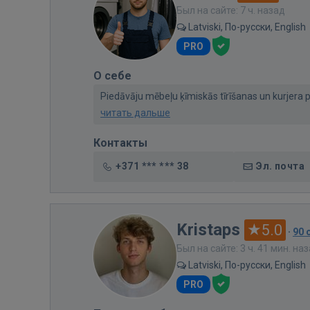
Был на сайте: 7 ч. назад
Latviski, По-русски, English
PRO
О себе
Piedāvāju mēbeļu ķīmiskās tīrīšanas un kurjera pa
читать дальше
Контакты
+371 *** *** 38
Эл. почта
Kristaps
5.0
·
90 
Был на сайте: 3 ч. 41 мин. на
Latviski, По-русски, English
PRO