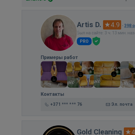
Artis D.
4.9
·
398 
Был на сайте: 3 ч. 13 мин. на
PRO
Примеры работ
Контакты
+371 *** *** 76
Эл. почта
Gold Cleaning
4