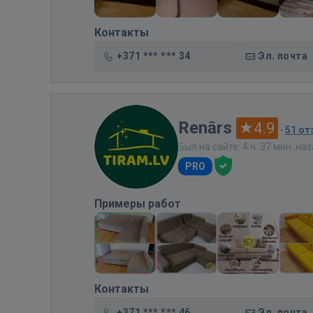
Контакты
+371 *** *** 34
Эл. почта
Renārs
4.9
·
51 о
Был на сайте: 4 ч. 37 мин. на
PRO
Примеры работ
Контакты
+371 *** *** 46
Эл. почта