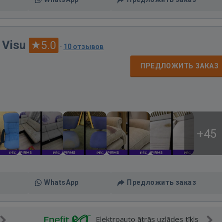
 Visu
5.0
·
10 отзывов
ПРЕДЛОЖИТЬ ЗАКАЗ
+45
WhatsApp
Предложить заказ
Elektroauto ātrās uzlādes tīkls