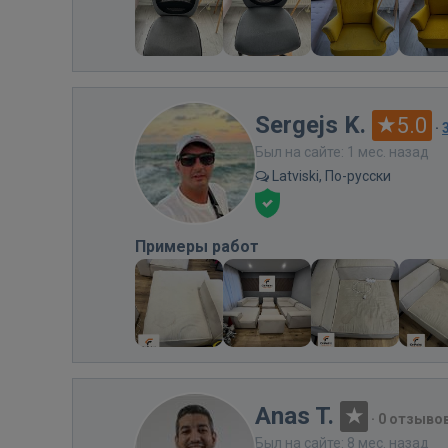
Sergejs K.
5.0
·
Был на сайте: 1 мес. назад
Latviski, По-русски
Примеры работ
Anas T.
·
0 отзыво
Был на сайте: 8 мес. назад