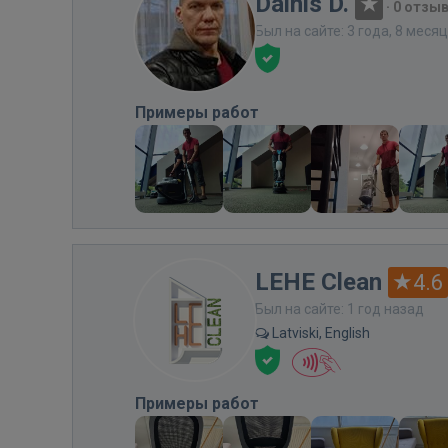
Dainis D.
·
0 отзы
Был на сайте: 3 года, 8 меся
Примеры работ
LEHE Clean
4.6
Был на сайте: 1 год назад
Latviski, English
Примеры работ