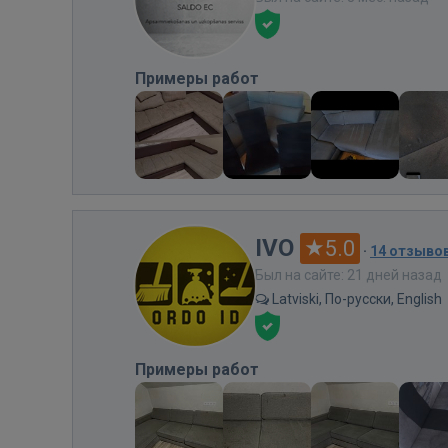
Примеры работ
IVO
5.0
·
14 отзыво
Был на сайте: 21 дней назад
Latviski, По-русски, English
Примеры работ