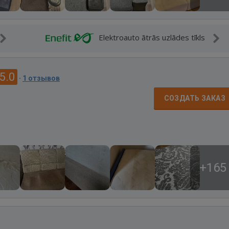
Elektroauto ātrās uzlādes tīkls
5.0
·
1 отзывов
СОЗДАТЬ ЗАКАЗ
+165