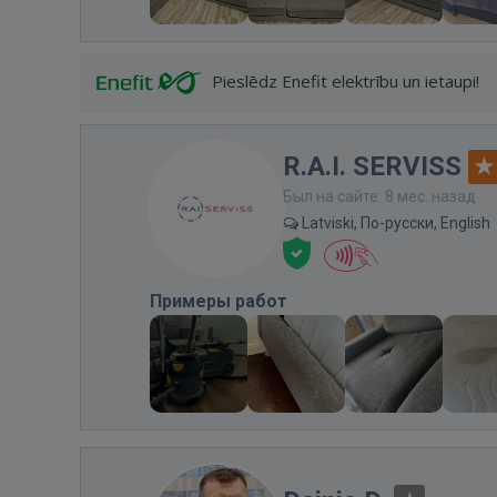
Pieslēdz Enefit elektrību un ietaupi!
R.A.I. SERVISS
Был на сайте: 8 мес. назад
Latviski, По-русски, English
Примеры работ