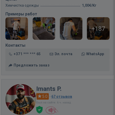
Химчистка одежды
1,00€/Кг
Примеры работ
+187
Контакты
+371 *** *** 65
Эл. почта
WhatsApp
Предложить заказ
Imants P.
5.0
·
67 отзывов
Был на сайте: 6 ч. назад