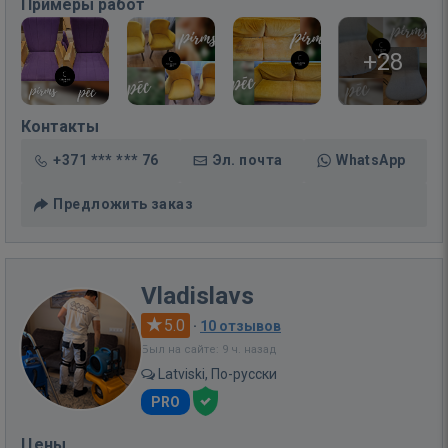
Примеры работ
+28
Контакты
+371 *** *** 76
Эл. почта
WhatsApp
Предложить заказ
Vladislavs
5.0
·
10 отзывов
Был на сайте: 9 ч. назад
Latviski, По-русски
PRO
Цены