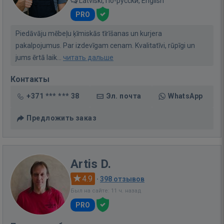
Latviski, По-русски, English
PRO
Piedāvāju mēbeļu ķīmiskās tīrīšanas un kurjera
pakalpojumus. Par izdevīgam cenam. Kvalitatīvi, rūpīgi un
jums ērtā laik...
читать дальше
Контакты
+371 *** *** 38
Эл. почта
WhatsApp
Предложить заказ
Artis D.
4.9
·
398 отзывов
Был на сайте: 11 ч. назад
PRO