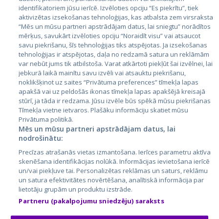
identifikatoriem jūsu ierīcē. Izvēloties opciju “Es piekrītu”, tiek
Страны
aktivizētas izsekošanas tehnoloģijas, kas atbalsta zem virsraksta
Эстония
“Mēs un mūsu partneri apstrādājam datus, lai sniegtu” norādītos
mērķus, savukārt izvēloties opciju “Noraidīt visu” vai atsaucot
Латвия
savu piekrišanu, šīs tehnoloģijas tiks atspējotas. Ja izsekošanas
tehnoloģijas ir atspējotas, daļa no redzamā satura un reklāmām
Литва
var nebūt jums tik atbilstoša. Varat atkārtoti piekļūt šai izvēlnei, lai
jebkurā laikā mainītu savu izvēli vai atsauktu piekrišanu,
noklikšķinot uz saites “Privātuma preferences” tīmekļa lapas
apakšā vai uz peldošās ikonas tīmekļa lapas apakšējā kreisajā
stūrī, ja tāda ir redzama. Jūsu izvēle būs spēkā mūsu piekrišanas
Tīmekļa vietne ietvaros. Plašāku informāciju skatiet mūsu
Privātuma politikā.
Mēs un mūsu partneri apstrādājam datus, lai
nodrošinātu:
City24.lv
CVbankas.lt
Precīzas atrašanās vietas izmantošana. Ierīces parametru aktīva
City24.ee
Kainos.lt
skenēšana identifikācijas nolūkā. Informācijas ievietošana ierīcē
un/vai piekļuve tai. Personalizētas reklāmas un saturs, reklāmu
GetaPro.lv
Paslaugos.lt
un satura efektivitātes novērtēšana, analītiskā informācija par
GetaPro.ee
auto24.ee
lietotāju grupām un produktu izstrāde.
Skelbiu.lt
KV.ee
Partneru (pakalpojumu sniedzēju) saraksts
Autoplius.lt
Osta.ee
Aruodas.lt
KuldneBörs.ee