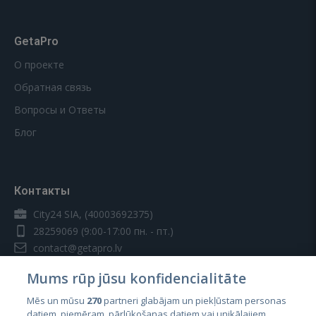
GetaPro
О проекте
Обратная связь
Вопросы и Ответы
Блог
Контакты
City24 SIA, (40003692375)
28259069
(9:00-17:00 пн. - пт.)
contact@getapro.lv
Mums rūp jūsu konfidencialitāte
Mēs un mūsu
270
partneri glabājam un piekļūstam personas
datiem, piemēram, pārlūkošanas datiem vai unikālajiem