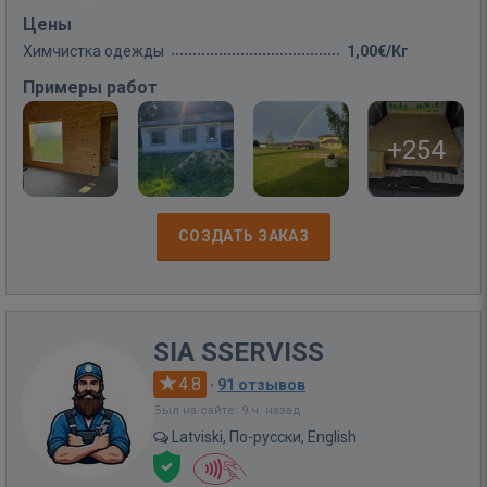
Цены
Химчистка одежды
1,00€/Кг
Примеры работ
+254
СОЗДАТЬ ЗАКАЗ
SIA SSERVISS
4.8
·
91 отзывов
Был на сайте: 9 ч. назад
Latviski, По-русски, English