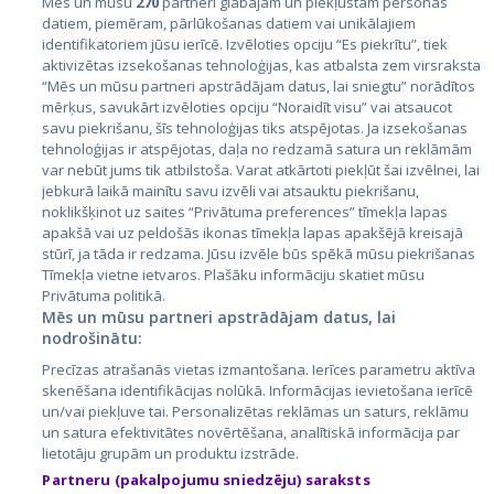
Mēs un mūsu
270
partneri glabājam un piekļūstam personas
datiem, piemēram, pārlūkošanas datiem vai unikālajiem
identifikatoriem jūsu ierīcē. Izvēloties opciju “Es piekrītu”, tiek
Страны
aktivizētas izsekošanas tehnoloģijas, kas atbalsta zem virsraksta
Эстония
“Mēs un mūsu partneri apstrādājam datus, lai sniegtu” norādītos
mērķus, savukārt izvēloties opciju “Noraidīt visu” vai atsaucot
Латвия
savu piekrišanu, šīs tehnoloģijas tiks atspējotas. Ja izsekošanas
tehnoloģijas ir atspējotas, daļa no redzamā satura un reklāmām
Литва
var nebūt jums tik atbilstoša. Varat atkārtoti piekļūt šai izvēlnei, lai
jebkurā laikā mainītu savu izvēli vai atsauktu piekrišanu,
noklikšķinot uz saites “Privātuma preferences” tīmekļa lapas
apakšā vai uz peldošās ikonas tīmekļa lapas apakšējā kreisajā
stūrī, ja tāda ir redzama. Jūsu izvēle būs spēkā mūsu piekrišanas
Tīmekļa vietne ietvaros. Plašāku informāciju skatiet mūsu
Privātuma politikā.
Mēs un mūsu partneri apstrādājam datus, lai
nodrošinātu:
City24.lv
CVbankas.lt
Precīzas atrašanās vietas izmantošana. Ierīces parametru aktīva
City24.ee
Kainos.lt
skenēšana identifikācijas nolūkā. Informācijas ievietošana ierīcē
un/vai piekļuve tai. Personalizētas reklāmas un saturs, reklāmu
GetaPro.lv
Paslaugos.lt
un satura efektivitātes novērtēšana, analītiskā informācija par
GetaPro.ee
auto24.ee
lietotāju grupām un produktu izstrāde.
Skelbiu.lt
KV.ee
Partneru (pakalpojumu sniedzēju) saraksts
Autoplius.lt
Osta.ee