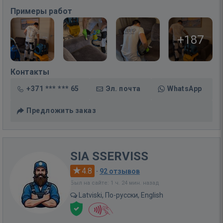
Примеры работ
+187
Контакты
+371 *** *** 65
Эл. почта
WhatsApp
Предложить заказ
SIA SSERVISS
4.8
·
92 отзывов
Был на сайте: 1 ч. 24 мин. назад
Latviski, По-русски, English