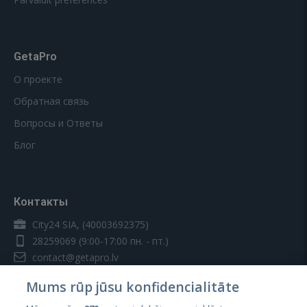
GetaPro
О проекте
Обратная связь
Вопросы и Ответы
Блог
Контакты
City24 SIA, (40003692375)
28259069
(9:00-17:00 пн. - пт.)
contact@getapro.lv
Mums rūp jūsu konfidencialitāte