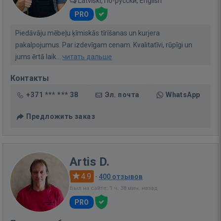
Latviski, По-русски, English
PRO
Piedāvāju mēbeļu ķīmiskās tīrīšanas un kurjera
pakalpojumus. Par izdevīgam cenam. Kvalitatīvi, rūpīgi un
jums ērtā laik...
читать дальше
Контакты
+371 *** *** 38
Эл. почта
WhatsApp
Предложить заказ
Artis D.
4.9
·
400 отзывов
Был на сайте: 1 ч. 38 мин. назад
PRO