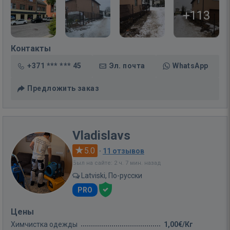
+113
Контакты
+371 *** *** 45
Эл. почта
WhatsApp
Предложить заказ
Vladislavs
5.0
·
11 отзывов
Был на сайте: 2 ч. 7 мин. назад
Latviski, По-русски
PRO
Цены
Химчистка одежды
1,00€/Кг