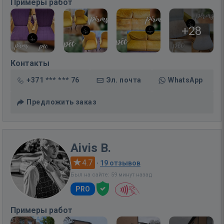
Примеры работ
+28
Контакты
+371 *** *** 76
Эл. почта
WhatsApp
Предложить заказ
Aivis B.
4.7
·
19 отзывов
Был на сайте: 59 минут назад
PRO
Примеры работ