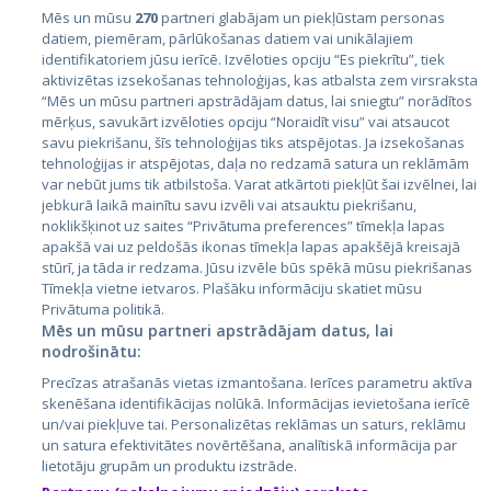
Mēs un mūsu
270
partneri glabājam un piekļūstam personas
datiem, piemēram, pārlūkošanas datiem vai unikālajiem
identifikatoriem jūsu ierīcē. Izvēloties opciju “Es piekrītu”, tiek
Страны
aktivizētas izsekošanas tehnoloģijas, kas atbalsta zem virsraksta
Эстония
“Mēs un mūsu partneri apstrādājam datus, lai sniegtu” norādītos
mērķus, savukārt izvēloties opciju “Noraidīt visu” vai atsaucot
Латвия
savu piekrišanu, šīs tehnoloģijas tiks atspējotas. Ja izsekošanas
tehnoloģijas ir atspējotas, daļa no redzamā satura un reklāmām
Литва
var nebūt jums tik atbilstoša. Varat atkārtoti piekļūt šai izvēlnei, lai
jebkurā laikā mainītu savu izvēli vai atsauktu piekrišanu,
noklikšķinot uz saites “Privātuma preferences” tīmekļa lapas
apakšā vai uz peldošās ikonas tīmekļa lapas apakšējā kreisajā
stūrī, ja tāda ir redzama. Jūsu izvēle būs spēkā mūsu piekrišanas
Tīmekļa vietne ietvaros. Plašāku informāciju skatiet mūsu
Privātuma politikā.
Mēs un mūsu partneri apstrādājam datus, lai
nodrošinātu:
City24.lv
CVbankas.lt
Precīzas atrašanās vietas izmantošana. Ierīces parametru aktīva
City24.ee
Kainos.lt
skenēšana identifikācijas nolūkā. Informācijas ievietošana ierīcē
un/vai piekļuve tai. Personalizētas reklāmas un saturs, reklāmu
GetaPro.lv
Paslaugos.lt
un satura efektivitātes novērtēšana, analītiskā informācija par
GetaPro.ee
auto24.ee
lietotāju grupām un produktu izstrāde.
Skelbiu.lt
KV.ee