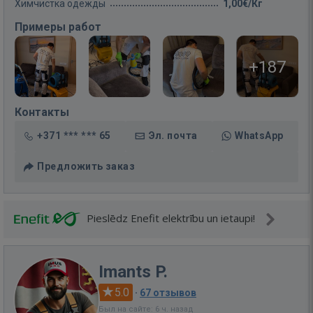
Химчистка одежды
1,00€/Кг
Примеры работ
+187
Контакты
+371 *** *** 65
Эл. почта
WhatsApp
Предложить заказ
Pieslēdz Enefit elektrību un ietaupi!
Imants P.
5.0
·
67 отзывов
Был на сайте: 6 ч. назад