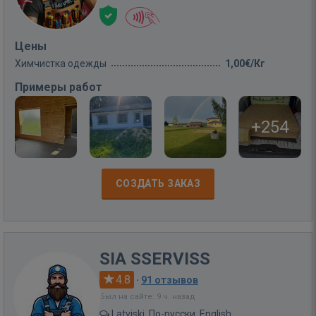
Цены
Химчистка одежды
1,00€/Кг
Примеры работ
+254
СОЗДАТЬ ЗАКАЗ
SIA SSERVISS
4.8
·
91 отзывов
Был на сайте: 9 ч. назад
Latviski, По-русски, English