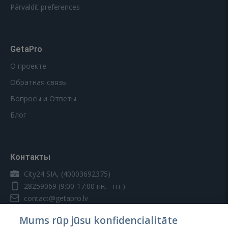
Pārvaldīt preferences
GetaPro
О проекте
Обратная связь
Вопросы и Ответы
Блог
Контакты
City24 SIA, (40003692375)
28259069
(9:00-17:00 пн. - пт.)
contact@getapro.lv
Mums rūp jūsu konfidencialitāte