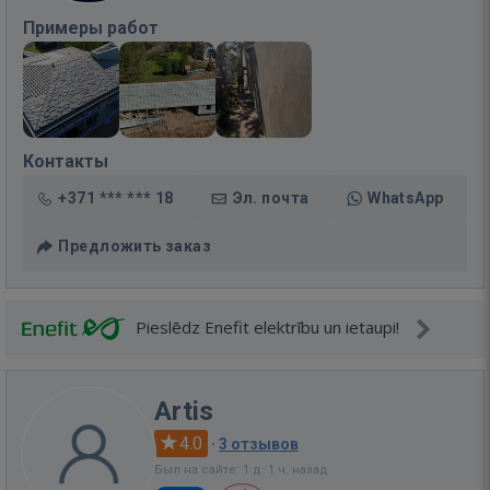
Примеры работ
Контакты
+371 *** *** 18
Эл. почта
WhatsApp
Предложить заказ
Pieslēdz Enefit elektrību un ietaupi!
Artis
4.0
·
3 отзывов
Был на сайте: 1 д. 1 ч. назад