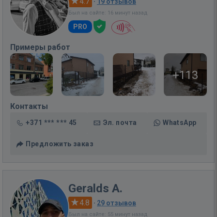
4.7
·
19 отзывов
Был на сайте: 16 минут назад
PRO
Примеры работ
+113
Контакты
+371 *** *** 45
Эл. почта
WhatsApp
Предложить заказ
Geralds A.
4.8
·
29 отзывов
Был на сайте: 55 минут назад