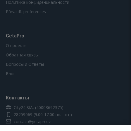
Политика конфиденциальности
Pārvaldīt preferences
GetaPro
О проекте
Обратная связь
Вопросы и Ответы
Блог
Контакты
City24 SIA, (40003692375)
28259069
(9:00-17:00 пн. - пт.)
contact@getapro.lv