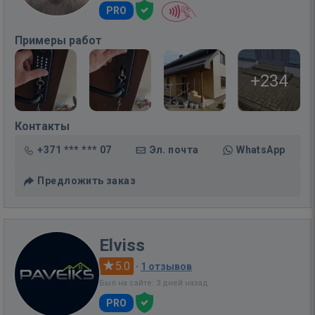
PRO
Примеры работ
+234
Контакты
+371 *** *** 07
Эл. почта
WhatsApp
Предложить заказ
Elviss
5.0
·
1 отзывов
Был на сайте: 3 дней назад
PRO