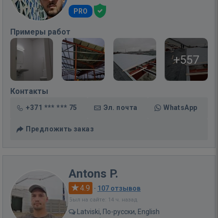
PRO
Примеры работ
+557
Контакты
+371 *** *** 75
Эл. почта
WhatsApp
Предложить заказ
Antons P.
4.9
·
107 отзывов
Был на сайте: 14 ч. назад
Latviski, По-русски, English