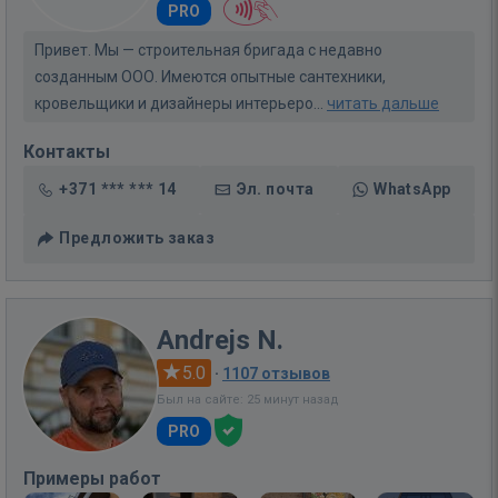
PRO
Привет. Мы — строительная бригада с недавно
созданным ООО. Имеются опытные сантехники,
кровельщики и дизайнеры интерьеро...
читать дальше
Контакты
+371 *** *** 14
Эл. почта
WhatsApp
Предложить заказ
Andrejs N.
5.0
·
1107 отзывов
Был на сайте: 25 минут назад
PRO
Примеры работ