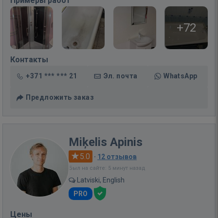
Примеры работ
+72
Контакты
+371 *** *** 21
Эл. почта
WhatsApp
Предложить заказ
Miķelis Apinis
5.0
·
12 отзывов
Был на сайте: 5 минут назад
Latviski, English
PRO
Цены