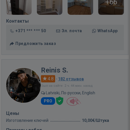
+66
Контакты
+371 *** *** 50
Эл. почта
WhatsApp
Предложить заказ
Reinis S.
4.8
·
182 отзывов
Был на сайте: 2 ч. 44 мин. назад
Latviski, По-русски, English
PRO
Цены
Изготовление ключей
10,00€/Штука