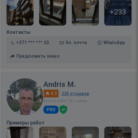
+233
Контакты
+371 *** *** 20
Эл. почта
WhatsApp
Предложить заказ
Andris M.
4.9
·
225 отзывов
Был на сайте: 16 ч. назад
PRO
Примеры работ