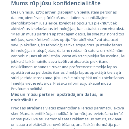
Mums rūp jūsu konfidencialitāte
Mēs un mūsu
270
partneri glabājam un piekļūstam personas
datiem, piemēram, pārlūkošanas datiem vai unikālajiem
identifikatoriem jūsu ierīcē. Izvēloties opciju “Es piekrītu”, tiek
Страны
aktivizētas izsekošanas tehnoloģijas, kas atbalsta zem virsraksta
Эстония
“Mēs un mūsu partneri apstrādājam datus, lai sniegtu” norādītos
mērķus, savukārt izvēloties opciju “Noraidīt visu” vai atsaucot
Латвия
savu piekrišanu, šīs tehnoloģijas tiks atspējotas. Ja izsekošanas
tehnoloģijas ir atspējotas, daļa no redzamā satura un reklāmām
Литва
var nebūt jums tik atbilstoša. Varat atkārtoti piekļūt šai izvēlnei, lai
jebkurā laikā mainītu savu izvēli vai atsauktu piekrišanu,
noklikšķinot uz saites “Privātuma preferences” tīmekļa lapas
apakšā vai uz peldošās ikonas tīmekļa lapas apakšējā kreisajā
stūrī, ja tāda ir redzama. Jūsu izvēle būs spēkā mūsu piekrišanas
Tīmekļa vietne ietvaros. Plašāku informāciju skatiet mūsu
Privātuma politikā.
Mēs un mūsu partneri apstrādājam datus, lai
nodrošinātu:
City24.lv
CVbankas.lt
Precīzas atrašanās vietas izmantošana. Ierīces parametru aktīva
City24.ee
Kainos.lt
skenēšana identifikācijas nolūkā. Informācijas ievietošana ierīcē
un/vai piekļuve tai. Personalizētas reklāmas un saturs, reklāmu
GetaPro.lv
Paslaugos.lt
un satura efektivitātes novērtēšana, analītiskā informācija par
GetaPro.ee
auto24.ee