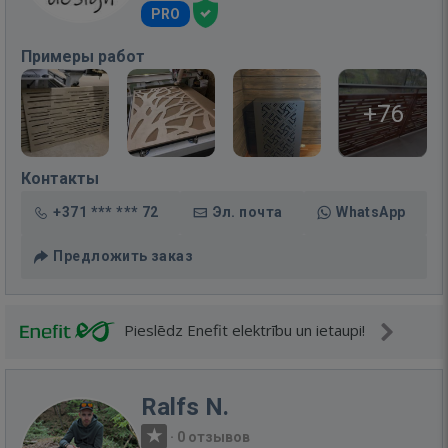
PRO
Примеры работ
+76
Контакты
+371 *** *** 72
Эл. почта
WhatsApp
Предложить заказ
Pieslēdz Enefit elektrību un ietaupi!
Ralfs N.
·
0 отзывов