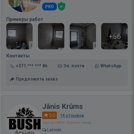
PRO
Примеры работ
+56
Контакты
+371 *** *** 86
Эл. почта
WhatsApp
Предложить заказ
Jānis Krūms
5.0
·
14 отзывов
Был на сайте: 43 минут назад
Latviski