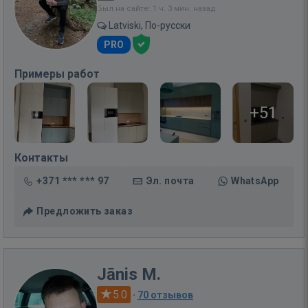
Был на сайте: 1 ч. 3 мин. назад
Latviski, По-русски
PRO
Примеры работ
+51
Контакты
+371 *** *** 97
Эл. почта
WhatsApp
Предложить заказ
Jānis M.
5.0
·
70 отзывов