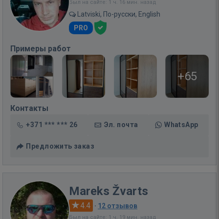
Был на сайте: 1 ч. 16 мин. назад
Latviski, По-русски, English
PRO
Примеры работ
+65
Контакты
+371 *** *** 26
Эл. почта
WhatsApp
Предложить заказ
Mareks Žvarts
4.4
·
12 отзывов
Был на сайте: 1 ч. 19 мин. назад