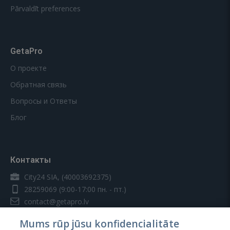
Pārvaldīt preferences
GetaPro
О проекте
Обратная связь
Вопросы и Ответы
Блог
Контакты
City24 SIA, (40003692375)
28259069
(9:00-17:00 пн. - пт.)
contact@getapro.lv
Mums rūp jūsu konfidencialitāte