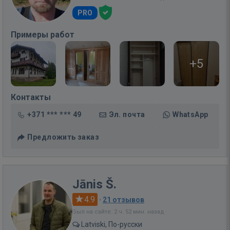
PRO
Примеры работ
+5
Контакты
+371 *** *** 49
Эл. почта
WhatsApp
Предложить заказ
Jānis Š.
4.9
·
21 отзывов
Был на сайте: 2 ч. 52 мин. назад
Latviski, По-русски