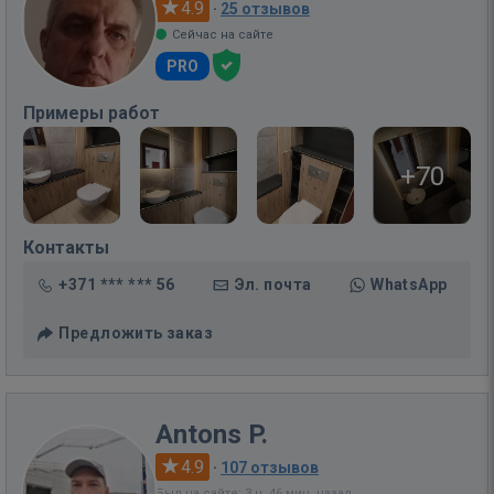
4.9
·
25 отзывов
Сейчас на сайте
PRO
Примеры работ
+70
Контакты
+371 *** *** 56
Эл. почта
WhatsApp
Предложить заказ
Antons P.
4.9
·
107 отзывов
Был на сайте: 3 ч. 46 мин. назад