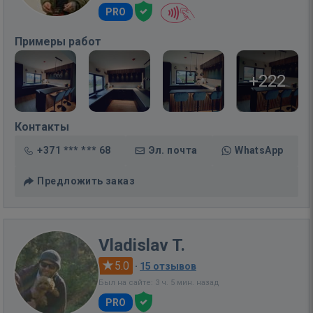
PRO
Примеры работ
+222
Контакты
+371 *** *** 68
Эл. почта
WhatsApp
Предложить заказ
Vladislav T.
5.0
·
15 отзывов
Был на сайте: 3 ч. 5 мин. назад
PRO