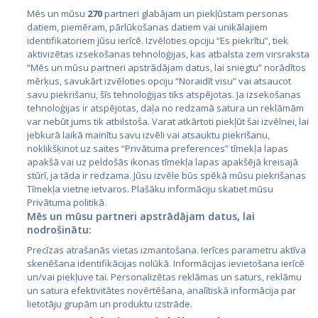
Mēs un mūsu
270
partneri glabājam un piekļūstam personas
datiem, piemēram, pārlūkošanas datiem vai unikālajiem
identifikatoriem jūsu ierīcē. Izvēloties opciju “Es piekrītu”, tiek
Страны
aktivizētas izsekošanas tehnoloģijas, kas atbalsta zem virsraksta
Эстония
“Mēs un mūsu partneri apstrādājam datus, lai sniegtu” norādītos
mērķus, savukārt izvēloties opciju “Noraidīt visu” vai atsaucot
Латвия
savu piekrišanu, šīs tehnoloģijas tiks atspējotas. Ja izsekošanas
tehnoloģijas ir atspējotas, daļa no redzamā satura un reklāmām
Литва
var nebūt jums tik atbilstoša. Varat atkārtoti piekļūt šai izvēlnei, lai
jebkurā laikā mainītu savu izvēli vai atsauktu piekrišanu,
noklikšķinot uz saites “Privātuma preferences” tīmekļa lapas
apakšā vai uz peldošās ikonas tīmekļa lapas apakšējā kreisajā
stūrī, ja tāda ir redzama. Jūsu izvēle būs spēkā mūsu piekrišanas
Tīmekļa vietne ietvaros. Plašāku informāciju skatiet mūsu
Privātuma politikā.
Mēs un mūsu partneri apstrādājam datus, lai
nodrošinātu:
City24.lv
CVbankas.lt
Precīzas atrašanās vietas izmantošana. Ierīces parametru aktīva
City24.ee
Kainos.lt
skenēšana identifikācijas nolūkā. Informācijas ievietošana ierīcē
un/vai piekļuve tai. Personalizētas reklāmas un saturs, reklāmu
GetaPro.lv
Paslaugos.lt
un satura efektivitātes novērtēšana, analītiskā informācija par
GetaPro.ee
auto24.ee
lietotāju grupām un produktu izstrāde.
Skelbiu.lt
KV.ee