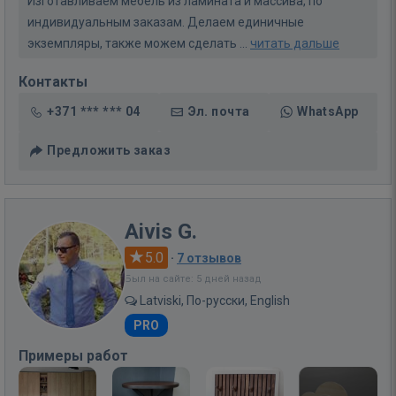
Изготавливаем мебель из ламината и массива, по
индивидуальным заказам. Делаем единичные
экземпляры, также можем сделать ...
читать дальше
Контакты
+371 *** *** 04
Эл. почта
WhatsApp
Предложить заказ
Aivis G.
5.0
·
7 отзывов
Был на сайте: 5 дней назад
Latviski, По-русски, English
PRO
Примеры работ