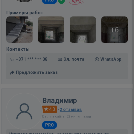
PRO
Примеры работ
+6
Контакты
+371 *** *** 08
Эл. почта
WhatsApp
Предложить заказ
Владимир
4.3
·
2 отзывов
Был на сайте: 32 минут назад
PRO