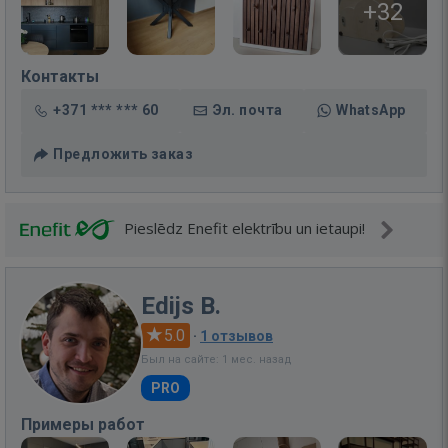
+32
Контакты
+371 *** *** 60
Эл. почта
WhatsApp
Предложить заказ
Pieslēdz Enefit elektrību un ietaupi!
Edijs B.
5.0
·
1 отзывов
Был на сайте: 1 мес. назад
PRO
Примеры работ