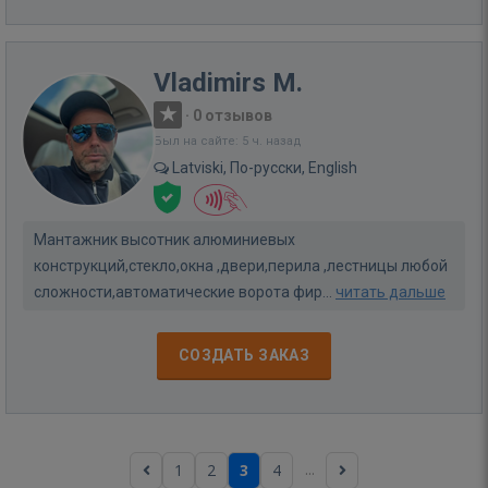
Vladimirs M.
·
0 отзывов
Был на сайте: 5 ч. назад
Latviski, По-русски, English
Мантажник высотник алюминиевых
конструкций,стекло,окна ,двери,перила ,лестницы любой
сложности,автоматические ворота фир...
читать дальше
СОЗДАТЬ ЗАКАЗ
...
1
2
3
4