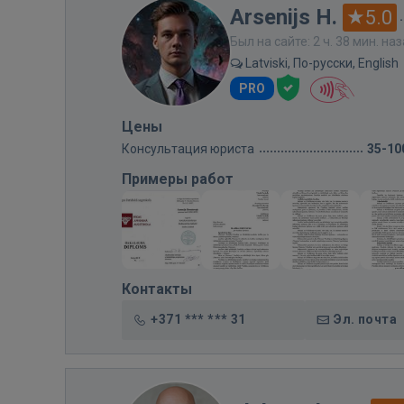
Arsenijs H.
5.0
Был на сайте: 2 ч. 38 мин. на
Latviski, По-русски, English
PRO
Цены
Консультация юриста
35-10
Примеры работ
Контакты
+371 *** *** 31
Эл. почта