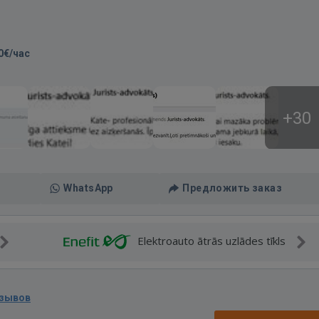
0€/час
+30
WhatsApp
Предложить заказ
Elektroauto ātrās uzlādes tīkls
тзывов