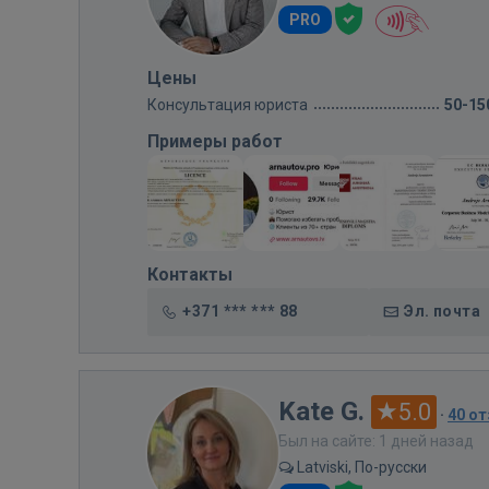
PRO
Цены
Консультация юриста
50-15
Примеры работ
Контакты
+371 *** *** 88
Эл. почта
Kate G.
5.0
·
40 о
Был на сайте: 1 дней назад
Latviski, По-русски