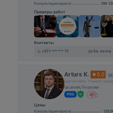
Консультация юриста
100-12
Примеры работ
Контакты
+371 *** *** 71
Эл. почта
Arturs K.
5.0
·
30
Был на сайте: 19 минут наза
Latviski, По-русски
PRO
Цены
Консультация юриста
120,0