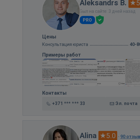
Aleksandrs B.
5
Был на сайте: 3 дней назад
PRO
Цены
Консультация юриста
40-8
Примеры работ
Контакты
+371 *** *** 33
Эл. почта
Alina
5.0
·
90 отзы