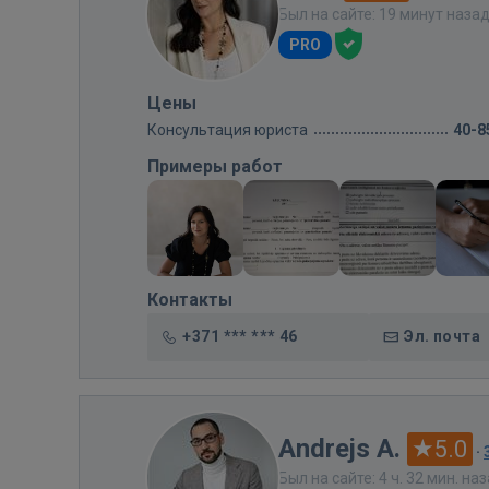
Был на сайте: 19 минут наза
PRO
Цены
Консультация юриста
40-8
Примеры работ
Контакты
+371 *** *** 46
Эл. почта
Andrejs A.
5.0
·
Был на сайте: 4 ч. 32 мин. на