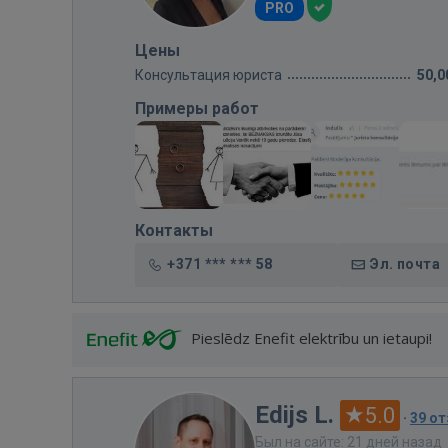
PRO
Цены
Консультация юриста
50,0
Примеры работ
Контакты
+371 *** *** 58
Эл. почта
Pieslēdz Enefit elektrību un ietaupi!
Edijs L.
5.0
·
39 о
Был на сайте: 21 дней назад