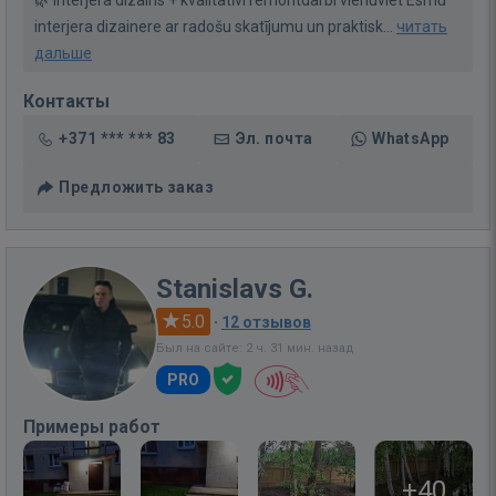
🌿 Interjera dizains + kvalitatīvi remontdarbi vienuviet Esmu
interjera dizainere ar radošu skatījumu un praktisk...
читать
дальше
Контакты
+371 *** *** 83
Эл. почта
WhatsApp
Предложить заказ
Stanislavs G.
5.0
·
12 отзывов
Был на сайте: 2 ч. 31 мин. назад
PRO
Примеры работ
+40