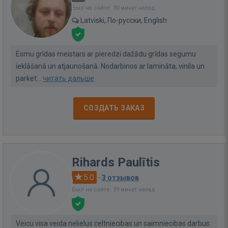
Был на сайте: 30 минут назад
Latviski, По-русски, English
Esmu grīdas meistars ar pieredzi dažādu grīdas segumu
ieklāšanā un atjaunošanā. Nodarbinos ar lamināta, vinila un
parket...
читать дальше
СОЗДАТЬ ЗАКАЗ
Rihards Paulītis
5.0
·
3 отзывов
Был на сайте: 39 минут назад
Veicu visa veida nelielus celtniecibas un saimniecibas darbus.