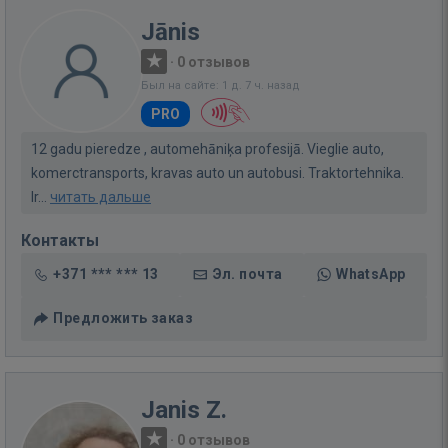
Jānis
·
0 отзывов
Был на сайте: 1 д. 7 ч. назад
PRO
12 gadu pieredze , automehāniķa profesijā. Vieglie auto,
komerctransports, kravas auto un autobusi. Traktortehnika.
Ir...
читать дальше
Контакты
+371 *** *** 13
Эл. почта
WhatsApp
Предложить заказ
Janis Z.
·
0 отзывов