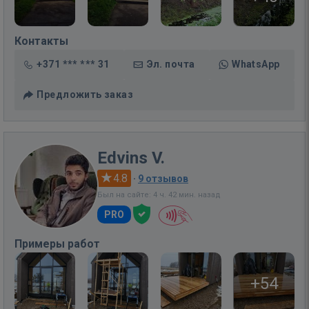
Контакты
+371 *** *** 31
Эл. почта
WhatsApp
Предложить заказ
Edvins V.
4.8
·
9 отзывов
Был на сайте: 4 ч. 42 мин. назад
PRO
Примеры работ
+54