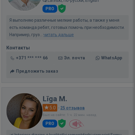
Latviski, По-русски, English
PRO
Я выполняю различные мелкие работы, а также у меня
есть команда ребят, готовых помочь при необходимости.
Например, груз...
читать дальше
Контакты
+371 *** *** 66
Эл. почта
WhatsApp
Предложить заказ
Līga M.
5.0
·
25 отзывов
Был на сайте: 1 ч. 22 мин. назад
PRO