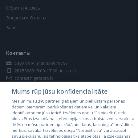
Обратная связь
Вопросы и Ответы
Блог
Контакты
City24 SIA, (40003692375)
28259069
(9:00-17:00 пн. - пт.)
contact@getapro.lv
Mums rūp jūsu konfidencialitāte
Mēs un mūsu
270
partneri glabājam un piekļūstam personas
datiem, piemēram, pārlūkošanas datiem vai unikālajiem
identifikatoriem jūsu ierīcē. Izvēloties opciju “Es piekrītu”, tiek
Страны
aktivizētas izsekošanas tehnoloģijas, kas atbalsta zem virsraksta
Эстония
“Mēs un mūsu partneri apstrādājam datus, lai sniegtu” norādītos
mērķus, savukārt izvēloties opciju “Noraidīt visu” vai atsaucot
Латвия
savu piekrišanu, šīs tehnoloģijas tiks atspējotas. Ja izsekošanas