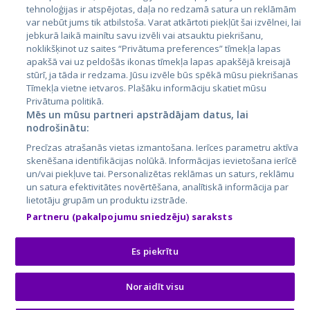
tehnoloģijas ir atspējotas, daļa no redzamā satura un reklāmām
Литва
var nebūt jums tik atbilstoša. Varat atkārtoti piekļūt šai izvēlnei, lai
jebkurā laikā mainītu savu izvēli vai atsauktu piekrišanu,
noklikšķinot uz saites “Privātuma preferences” tīmekļa lapas
apakšā vai uz peldošās ikonas tīmekļa lapas apakšējā kreisajā
stūrī, ja tāda ir redzama. Jūsu izvēle būs spēkā mūsu piekrišanas
Tīmekļa vietne ietvaros. Plašāku informāciju skatiet mūsu
Privātuma politikā.
Mēs un mūsu partneri apstrādājam datus, lai
nodrošinātu:
City24.lv
CVbankas.lt
Precīzas atrašanās vietas izmantošana. Ierīces parametru aktīva
City24.ee
Kainos.lt
skenēšana identifikācijas nolūkā. Informācijas ievietošana ierīcē
un/vai piekļuve tai. Personalizētas reklāmas un saturs, reklāmu
GetaPro.lv
Paslaugos.lt
un satura efektivitātes novērtēšana, analītiskā informācija par
GetaPro.ee
auto24.ee
lietotāju grupām un produktu izstrāde.
Skelbiu.lt
KV.ee
Partneru (pakalpojumu sniedzēju) saraksts
Autoplius.lt
Osta.ee
Aruodas.lt
KuldneBörs.ee
Es piekrītu
Noraidīt visu
© 2026 GetaPro. Все права защищены.