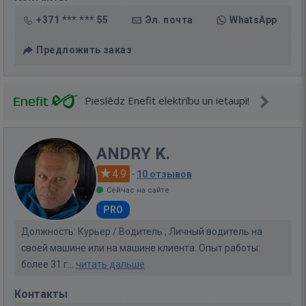
+371 *** *** 55
Эл. почта
WhatsApp
Предложить заказ
Pieslēdz Enefit elektrību un ietaupi!
ANDRY K.
4.9
·
10 отзывов
Сейчас на сайте
PRO
Должность: Курьер / Водитель , Личный водитель на
своей машине или на машине клиента. Опыт работы:
более 31 г...
читать дальше
Контакты