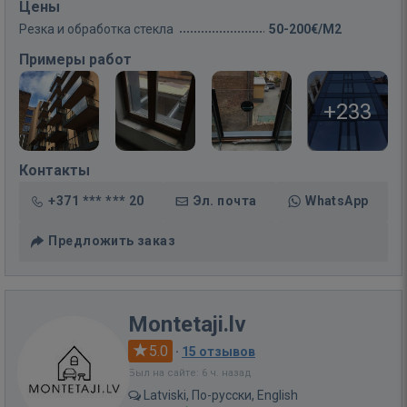
Цены
Резка и обработка стекла
50-200€/M2
Примеры работ
+233
Контакты
+371 *** *** 20
Эл. почта
WhatsApp
Предложить заказ
Montetaji.lv
5.0
·
15 отзывов
Был на сайте: 6 ч. назад
Latviski, По-русски, English