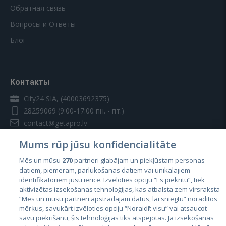
Обратная связь
Вопросы и Ответы
Блог
Контакты
City24 SIA, (40003692375)
28259069
(9:00-17:00 пн. - пт.)
contact@getapro.lv
Mums rūp jūsu konfidencialitāte
Mēs un mūsu
270
partneri glabājam un piekļūstam personas
datiem, piemēram, pārlūkošanas datiem vai unikālajiem
identifikatoriem jūsu ierīcē. Izvēloties opciju “Es piekrītu”, tiek
Страны
aktivizētas izsekošanas tehnoloģijas, kas atbalsta zem virsraksta
Эстония
“Mēs un mūsu partneri apstrādājam datus, lai sniegtu” norādītos
mērķus, savukārt izvēloties opciju “Noraidīt visu” vai atsaucot
Латвия
savu piekrišanu, šīs tehnoloģijas tiks atspējotas. Ja izsekošanas