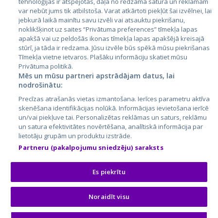
tehnoloģijas ir atspējotas, daļa no redzamā satura un reklāmām
Литва
var nebūt jums tik atbilstoša. Varat atkārtoti piekļūt šai izvēlnei, lai
jebkurā laikā mainītu savu izvēli vai atsauktu piekrišanu,
noklikšķinot uz saites “Privātuma preferences” tīmekļa lapas
apakšā vai uz peldošās ikonas tīmekļa lapas apakšējā kreisajā
stūrī, ja tāda ir redzama. Jūsu izvēle būs spēkā mūsu piekrišanas
Tīmekļa vietne ietvaros. Plašāku informāciju skatiet mūsu
Privātuma politikā.
Mēs un mūsu partneri apstrādājam datus, lai
nodrošinātu:
City24.lv
CVbankas.lt
Precīzas atrašanās vietas izmantošana. Ierīces parametru aktīva
City24.ee
Kainos.lt
skenēšana identifikācijas nolūkā. Informācijas ievietošana ierīcē
un/vai piekļuve tai. Personalizētas reklāmas un saturs, reklāmu
GetaPro.lv
Paslaugos.lt
un satura efektivitātes novērtēšana, analītiskā informācija par
GetaPro.ee
auto24.ee
lietotāju grupām un produktu izstrāde.
Skelbiu.lt
KV.ee
Partneru (pakalpojumu sniedzēju) saraksts
Autoplius.lt
Osta.ee
Aruodas.lt
KuldneBörs.ee
Es piekrītu
Noraidīt visu
© 2026 GetaPro. Все права защищены.