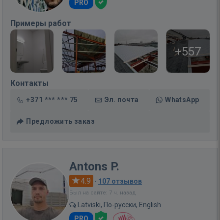
PRO
Примеры работ
+557
Контакты
+371 *** *** 75
Эл. почта
WhatsApp
Предложить заказ
Antons P.
4.9
·
107 отзывов
Был на сайте: 7 ч. назад
Latviski, По-русски, English
PRO