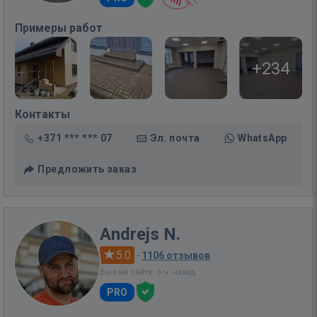
Примеры работ
+234
Контакты
+371 *** *** 07
Эл. почта
WhatsApp
Предложить заказ
Andrejs N.
5.0
·
1106 отзывов
Был на сайте: 6 ч. назад
PRO