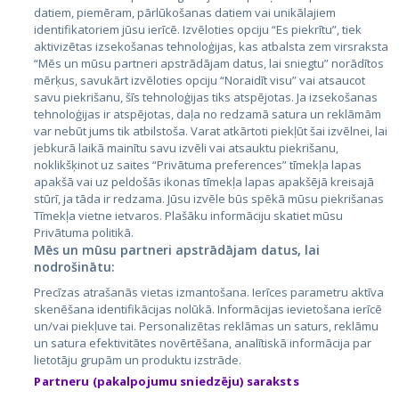
datiem, piemēram, pārlūkošanas datiem vai unikālajiem
identifikatoriem jūsu ierīcē. Izvēloties opciju “Es piekrītu”, tiek
Страны
aktivizētas izsekošanas tehnoloģijas, kas atbalsta zem virsraksta
Эстония
“Mēs un mūsu partneri apstrādājam datus, lai sniegtu” norādītos
mērķus, savukārt izvēloties opciju “Noraidīt visu” vai atsaucot
Латвия
savu piekrišanu, šīs tehnoloģijas tiks atspējotas. Ja izsekošanas
tehnoloģijas ir atspējotas, daļa no redzamā satura un reklāmām
Литва
var nebūt jums tik atbilstoša. Varat atkārtoti piekļūt šai izvēlnei, lai
jebkurā laikā mainītu savu izvēli vai atsauktu piekrišanu,
noklikšķinot uz saites “Privātuma preferences” tīmekļa lapas
apakšā vai uz peldošās ikonas tīmekļa lapas apakšējā kreisajā
stūrī, ja tāda ir redzama. Jūsu izvēle būs spēkā mūsu piekrišanas
Tīmekļa vietne ietvaros. Plašāku informāciju skatiet mūsu
Privātuma politikā.
Mēs un mūsu partneri apstrādājam datus, lai
nodrošinātu:
City24.lv
CVbankas.lt
Precīzas atrašanās vietas izmantošana. Ierīces parametru aktīva
City24.ee
Kainos.lt
skenēšana identifikācijas nolūkā. Informācijas ievietošana ierīcē
un/vai piekļuve tai. Personalizētas reklāmas un saturs, reklāmu
GetaPro.lv
Paslaugos.lt
un satura efektivitātes novērtēšana, analītiskā informācija par
GetaPro.ee
auto24.ee
lietotāju grupām un produktu izstrāde.
Skelbiu.lt
KV.ee
Partneru (pakalpojumu sniedzēju) saraksts
Autoplius.lt
Osta.ee