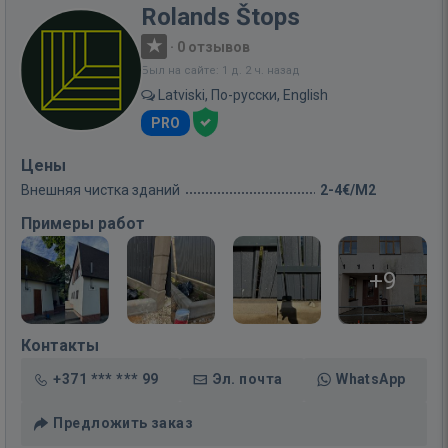
Rolands Štops
·
0 отзывов
Был на сайте: 1 д. 2 ч. назад
Latviski, По-русски, English
PRO
Цены
Внешняя чистка зданий
2-4€/M2
Примеры работ
+9
Контакты
+371 *** *** 99
Эл. почта
WhatsApp
Предложить заказ