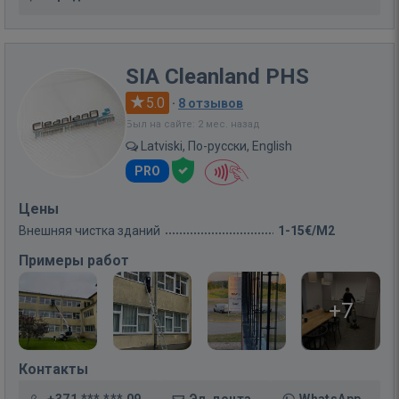
SIA Cleanland PHS
5.0
·
8 отзывов
Был на сайте: 2 мес. назад
Latviski, По-русски, English
PRO
Цены
Внешняя чистка зданий
1-15€/M2
Примеры работ
+7
Контакты
+371 *** *** 09
Эл. почта
WhatsApp