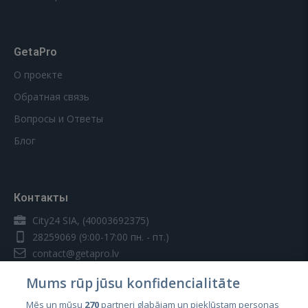
GetaPro
О проекте
Обратная связь
Вопросы и Ответы
Блог
Контакты
City24 SIA, (40003692375)
28259069
(9:00-17:00 пн. - пт.)
contact@getapro.lv
Mums rūp jūsu konfidencialitāte
Mēs un mūsu
270
partneri glabājam un piekļūstam personas