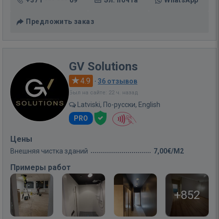
Предложить заказ
GV Solutions
4.9
·
36 отзывов
Был на сайте: 22 ч. назад
Latviski, По-русски, English
PRO
Цены
Внешняя чистка зданий
7,00€/M2
Примеры работ
+852