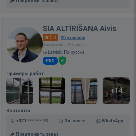
Предложить заказ
SIA ALTĪRĪŠANA Aivis
5.0
·
20 отзывов
Был на сайте: 17 ч. назад
Latviski, По-русски
PRO
Примеры работ
+14
Контакты
+371 *** *** 93
Эл. почта
WhatsApp
Предложить заказ