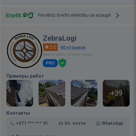
Pieslēdz Enefit elektrību un ietaupi!
ZebraLogi
5.0
·
60 отзывов
Был на сайте: 33 минут назад
PRO
Примеры работ
+39
Контакты
+371 *** *** 91
Эл. почта
WhatsApp