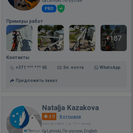
Latviski, По-русски
PRO
Примеры работ
+187
Контакты
+371 *** *** 65
Эл. почта
WhatsApp
Предложить заказ
Nataļja Kazakova
4.9
·
8 отзывов
Был на сайте: 1 д. 17 ч. назад
Latviski, По-русски, English