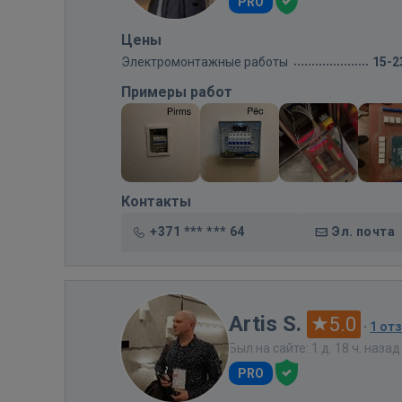
PRO
Цены
Электромонтажные работы
15-2
Примеры работ
Контакты
+371 *** *** 64
Эл. почта
Artis S.
5.0
·
1 от
Был на сайте: 1 д. 18 ч. назад
PRO