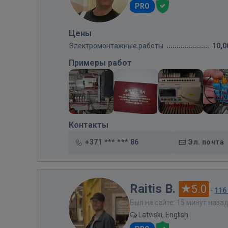
PRO
Цены
Электромонтажные работы
10,0
Примеры работ
Контакты
+371 *** *** 86
Эл. почта
Raitis B.
5.0
·
116
Был на сайте: 15 минут наза
Latviski, English