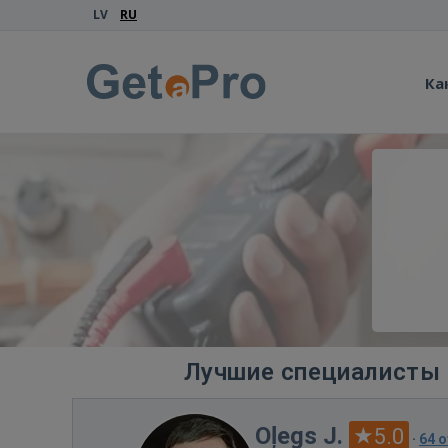
LV
RU
Ка
Лучшие специалисты 
Oļegs J.
5.0
·
64 