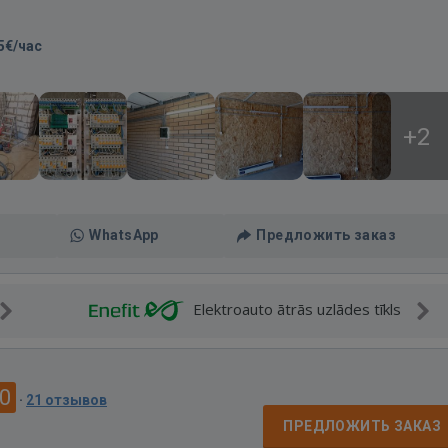
5€/час
+2
WhatsApp
Предложить заказ
Elektroauto ātrās uzlādes tīkls
.0
·
21 отзывов
ПРЕДЛОЖИТЬ ЗАКАЗ