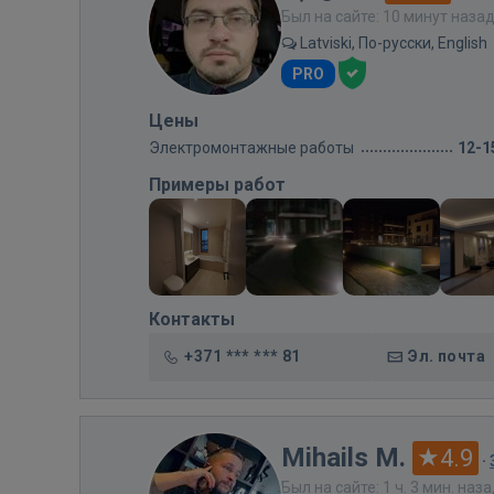
Был на сайте: 10 минут наза
Latviski, По-русски, English
PRO
Цены
Электромонтажные работы
12-1
Примеры работ
Контакты
+371 *** *** 81
Эл. почта
Mihails M.
4.9
·
Был на сайте: 1 ч. 3 мин. наз