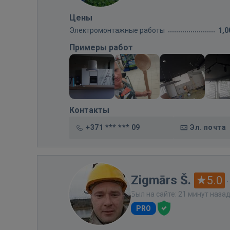
Цены
Электромонтажные работы
1,0
Примеры работ
Контакты
+371 *** *** 09
Эл. почта
Zigmārs Š.
5.0
·
Был на сайте: 21 минут наза
PRO