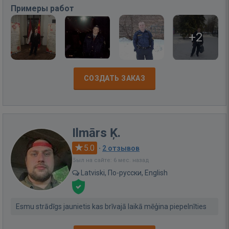
Примеры работ
+2
СОЗДАТЬ ЗАКАЗ
Ilmārs Ķ.
5.0
·
2 отзывов
Был на сайте: 6 мес. назад
Latviski, По-русски, English
Esmu strādīgs jaunietis kas brīvajā laikā mēģina piepelnīties