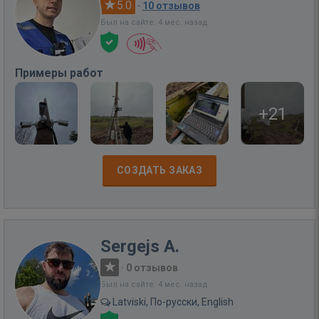
5.0
·
10 отзывов
Был на сайте: 4 мес. назад
Примеры работ
+21
СОЗДАТЬ ЗАКАЗ
Sergejs A.
·
0 отзывов
Был на сайте: 4 мес. назад
Latviski, По-русски, English