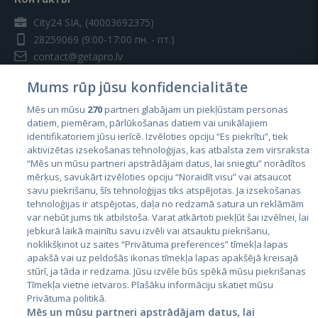
City24 SIA, (40003692375)
28259069
(9:00-17:00 пн. - пт.)
contact@getapro.lv
Mums rūp jūsu konfidencialitāte
Mēs un mūsu
270
partneri glabājam un piekļūstam personas
datiem, piemēram, pārlūkošanas datiem vai unikālajiem
identifikatoriem jūsu ierīcē. Izvēloties opciju “Es piekrītu”, tiek
Страны
aktivizētas izsekošanas tehnoloģijas, kas atbalsta zem virsraksta
Эстония
“Mēs un mūsu partneri apstrādājam datus, lai sniegtu” norādītos
mērķus, savukārt izvēloties opciju “Noraidīt visu” vai atsaucot
Латвия
savu piekrišanu, šīs tehnoloģijas tiks atspējotas. Ja izsekošanas
tehnoloģijas ir atspējotas, daļa no redzamā satura un reklāmām
Литва
var nebūt jums tik atbilstoša. Varat atkārtoti piekļūt šai izvēlnei, lai
jebkurā laikā mainītu savu izvēli vai atsauktu piekrišanu,
noklikšķinot uz saites “Privātuma preferences” tīmekļa lapas
apakšā vai uz peldošās ikonas tīmekļa lapas apakšējā kreisajā
stūrī, ja tāda ir redzama. Jūsu izvēle būs spēkā mūsu piekrišanas
Tīmekļa vietne ietvaros. Plašāku informāciju skatiet mūsu
Privātuma politikā.
Mēs un mūsu partneri apstrādājam datus, lai