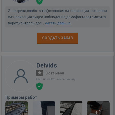
Электрика,слаботочка(охранная сигнализация,пожарная
сигнализация,видео наблюдение,домофоны,автоматика
ворот,контроль дос...
читать дальше
СОЗДАТЬ ЗАКАЗ
Deivids
·
0 отзывов
Был на сайте: 4 мес. назад
Примеры работ
+1