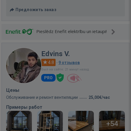
Предложить заказ
Pieslēdz Enefit elektrību un ietaupi!
Edvins V.
4.8
·
9 отзывов
Был на сайте: 21 минут назад
PRO
Цены
Обслуживание и ремонт вентиляции
25,00€/час
Примеры работ
+54