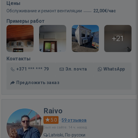
Цены
Обслуживание и ремонт вентиляции
22,00€/час
Примеры работ
+21
Контакты
+371 *** *** 79
Эл. почта
WhatsApp
Предложить заказ
Raivo
5.0
·
59 отзывов
Был на сайте: 14 ч. назад
Latviski, По-русски