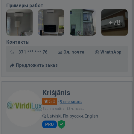
Примеры работ
+78
Контакты
+371 *** *** 76
Эл. почта
WhatsApp
Предложить заказ
Krišjānis
5.0
·
9 отзывов
Был на сайте: 13 ч. назад
Latviski, По-русски, English
PRO