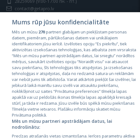
28259069
(9:00-17:00 пн. - пт.)
contact@getapro.lv
Mums rūp jūsu konfidencialitāte
Mēs un mūsu
270
partneri glabājam un piekļūstam personas
datiem, piemēram, pārlūkošanas datiem vai unikālajiem
identifikatoriem jūsu ierīcē. Izvēloties opciju “Es piekrītu”, tiek
Страны
aktivizētas izsekošanas tehnoloģijas, kas atbalsta zem virsraksta
Эстония
“Mēs un mūsu partneri apstrādājam datus, lai sniegtu” norādītos
mērķus, savukārt izvēloties opciju “Noraidīt visu” vai atsaucot
Латвия
savu piekrišanu, šīs tehnoloģijas tiks atspējotas. Ja izsekošanas
tehnoloģijas ir atspējotas, daļa no redzamā satura un reklāmām
Литва
var nebūt jums tik atbilstoša. Varat atkārtoti piekļūt šai izvēlnei, lai
jebkurā laikā mainītu savu izvēli vai atsauktu piekrišanu,
noklikšķinot uz saites “Privātuma preferences” tīmekļa lapas
apakšā vai uz peldošās ikonas tīmekļa lapas apakšējā kreisajā
stūrī, ja tāda ir redzama. Jūsu izvēle būs spēkā mūsu piekrišanas
Tīmekļa vietne ietvaros. Plašāku informāciju skatiet mūsu
Privātuma politikā.
Mēs un mūsu partneri apstrādājam datus, lai
nodrošinātu:
City24.lv
CVbankas.lt
Precīzas atrašanās vietas izmantošana. Ierīces parametru aktīva