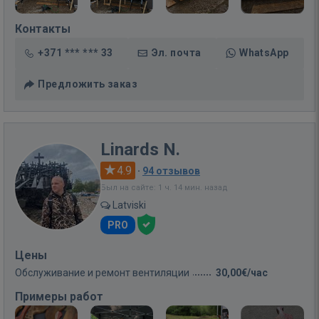
Контакты
+371 *** *** 33
Эл. почта
WhatsApp
Предложить заказ
Linards N.
4.9
·
94 отзывов
Был на сайте: 1 ч. 14 мин. назад
Latviski
PRO
Цены
Обслуживание и ремонт вентиляции
30,00€/час
Примеры работ