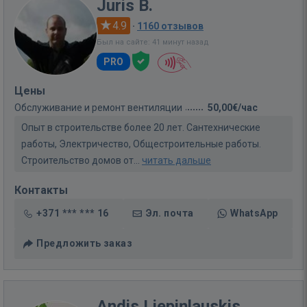
Juris B.
4.9
·
1160 отзывов
Был на сайте: 41 минут назад
PRO
Цены
Обслуживание и ремонт вентиляции
50,00€/час
Опыт в строительстве более 20 лет. Сантехнические
работы, Электричество, Общестроительные работы.
Строительство домов от...
читать дальше
Контакты
+371 *** *** 16
Эл. почта
WhatsApp
Предложить заказ
Andis Liepiņlauskis