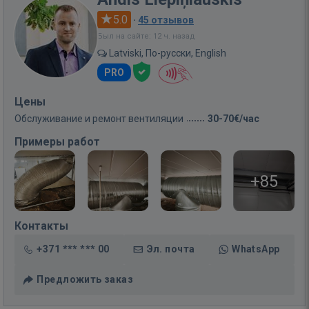
5.0
·
45 отзывов
Был на сайте: 12 ч. назад
Latviski, По-русски, English
PRO
Цены
Обслуживание и ремонт вентиляции
30-70€/час
Примеры работ
+85
Контакты
+371 *** *** 00
Эл. почта
WhatsApp
Предложить заказ