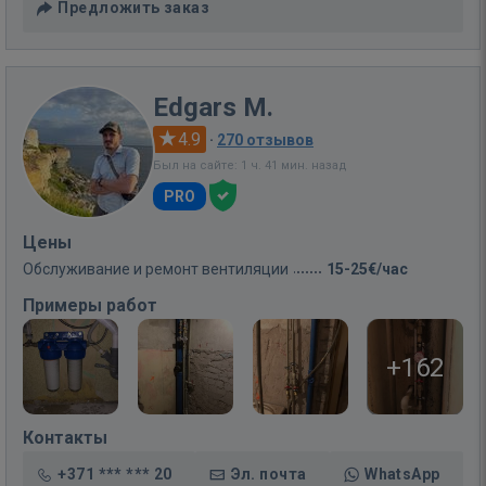
Предложить заказ
Edgars M.
4.9
·
270 отзывов
Был на сайте: 1 ч. 41 мин. назад
PRO
Цены
Обслуживание и ремонт вентиляции
15-25€/час
Примеры работ
+162
Контакты
+371 *** *** 20
Эл. почта
WhatsApp