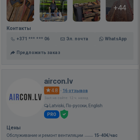
+44
Контакты
+371 *** *** 06
Эл. почта
WhatsApp
Предложить заказ
aircon.lv
4.8
·
16 отзывов
Был на сайте: 12 ч. назад
Latviski, По-русски, English
PRO
Цены
Обслуживание и ремонт вентиляции
15-40€/час