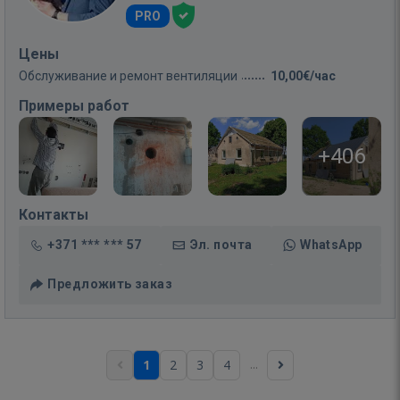
PRO
Цены
Обслуживание и ремонт вентиляции
10,00€/час
Примеры работ
+406
Контакты
+371 *** *** 57
Эл. почта
WhatsApp
Предложить заказ
...
1
2
3
4