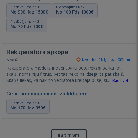
Piedāvājums Nr.1
Piedāvājums Nr.2
No 900 līdz 1500€
No 100 līdz 1000€
Piedāvājums Nr.3
No 70 līdz 100€
Rekuperatora apkope
Izveidot līdzīgu pasūtījumu
Ādaži
Rekuperatora modelis InoVent AHU 300. Pēkšņi palika ļoti
skaļš, nomainīju filtrus, bet tas neko nelīdzēja, tā pat skaļš.
Skaņa liekās, ka nāk no veltilatora kreisajā pusē, sk…
Rādīt vēl
Cenu piedāvājumi no izpildītājiem:
Piedāvājums Nr.1
No 170 līdz 350€
RĀDĪT VĒL