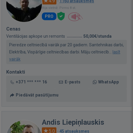
4.9
·
1160 atsauksmes
Bija vietnē: Pirms 8 st.
PRO
Cenas
Ventilācijas apkope un remonts
50,00€/stunda
Pieredze celtniecībā vairāk par 20 gadiem. Santehnikas darbi,
Elektrība, Vispārīgie celtniecības darbi. Māju celtniecīb...
lasīt
vairāk
Kontakti
+371 *** *** 16
E-pasts
WhatsApp
Piedāvāt pasūtījumu
Andis Liepiņlauskis
5.0
·
45 atsauksmes