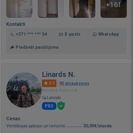
+161
Kontakti
+371 *** *** 54
E-pasts
WhatsApp
Piedāvāt pasūtījumu
Linards N.
4.9
·
95 atsauksmes
Bija vietnē: Pirms 11 st.
Latviski
PRO
Cenas
Ventilācijas apkope un remonts
30,00€/stunda