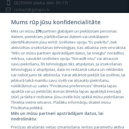
28259069
(darba dien. 09-17)
contact@getapro.lv
Mums rūp jūsu konfidencialitāte
Mēs un mūsu
270
partneri glabājam un piekļūstam personas
datiem, piemēram, pārlūkošanas datiem vai unikālajiem
identifikatoriem jūsu ierīcē. Izvēloties opciju “Es piekrītu”, tiek
Valstis
aktivizētas izsekošanas tehnoloģijas, kas atbalsta zem virsraksta
Igaunija
“Mēs un mūsu partneri apstrādājam datus, lai sniegtu” norādītos
mērķus, savukārt izvēloties opciju “Noraidīt visu” vai atsaucot
Latvija
savu piekrišanu, šīs tehnoloģijas tiks atspējotas. Ja izsekošanas
tehnoloģijas ir atspējotas, daļa no redzamā satura un reklāmām
Lietuva
var nebūt jums tik atbilstoša. Varat atkārtoti piekļūt šai izvēlnei, lai
jebkurā laikā mainītu savu izvēli vai atsauktu piekrišanu,
noklikšķinot uz saites “Privātuma preferences” tīmekļa lapas
apakšā vai uz peldošās ikonas tīmekļa lapas apakšējā kreisajā
stūrī, ja tāda ir redzama. Jūsu izvēle būs spēkā mūsu piekrišanas
Tīmekļa vietne ietvaros. Plašāku informāciju skatiet mūsu
Privātuma politikā.
Mēs un mūsu partneri apstrādājam datus, lai
nodrošinātu:
City24.lv
CVbankas.lt
Precīzas atrašanās vietas izmantošana. Ierīces parametru aktīva