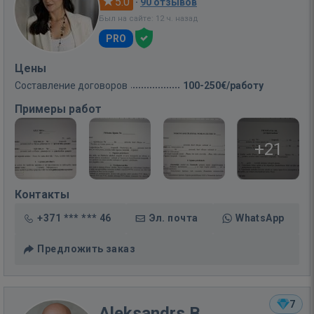
5.0
·
90 отзывов
Был на сайте: 12 ч. назад
PRO
Цены
Составление договоров
100-250€/работу
Примеры работ
+21
Контакты
+371 *** *** 46
Эл. почта
WhatsApp
Предложить заказ
7
Aleksandrs B.