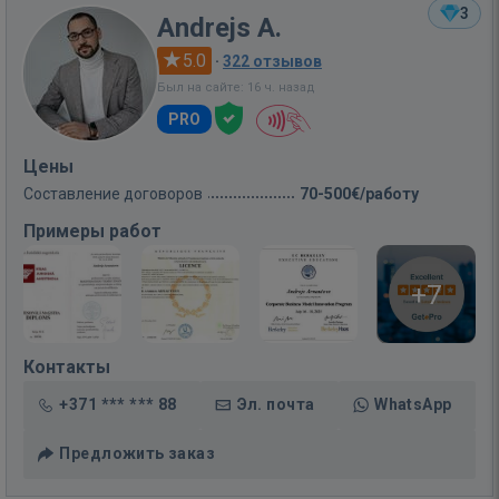
3
Andrejs A.
5.0
·
322 отзывов
Был на сайте: 16 ч. назад
PRO
Цены
Составление договоров
70-500€/работу
Примеры работ
+7
Контакты
+371 *** *** 88
Эл. почта
WhatsApp
Предложить заказ