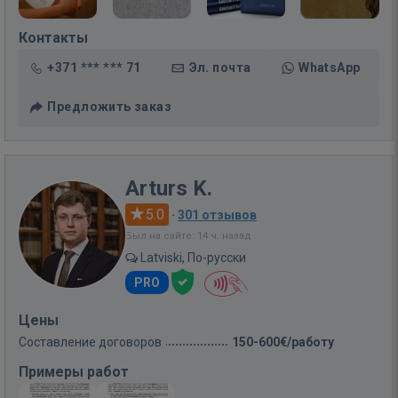
Контакты
+371 *** *** 71
Эл. почта
WhatsApp
Предложить заказ
Arturs K.
5.0
·
301 отзывов
Был на сайте: 14 ч. назад
Latviski, По-русски
PRO
Цены
Составление договоров
150-600€/работу
Примеры работ