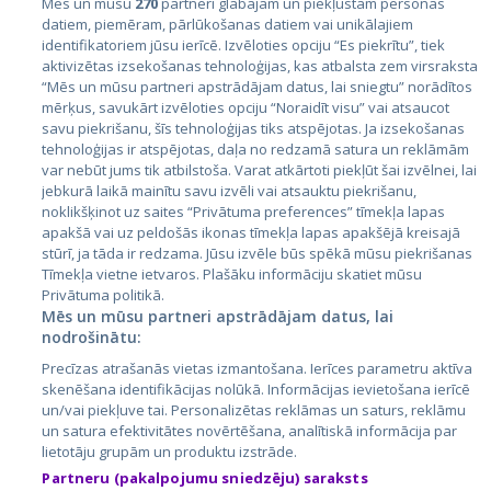
Mēs un mūsu
270
partneri glabājam un piekļūstam personas
datiem, piemēram, pārlūkošanas datiem vai unikālajiem
identifikatoriem jūsu ierīcē. Izvēloties opciju “Es piekrītu”, tiek
Страны
aktivizētas izsekošanas tehnoloģijas, kas atbalsta zem virsraksta
Эстония
“Mēs un mūsu partneri apstrādājam datus, lai sniegtu” norādītos
mērķus, savukārt izvēloties opciju “Noraidīt visu” vai atsaucot
Латвия
savu piekrišanu, šīs tehnoloģijas tiks atspējotas. Ja izsekošanas
tehnoloģijas ir atspējotas, daļa no redzamā satura un reklāmām
Литва
var nebūt jums tik atbilstoša. Varat atkārtoti piekļūt šai izvēlnei, lai
jebkurā laikā mainītu savu izvēli vai atsauktu piekrišanu,
noklikšķinot uz saites “Privātuma preferences” tīmekļa lapas
apakšā vai uz peldošās ikonas tīmekļa lapas apakšējā kreisajā
stūrī, ja tāda ir redzama. Jūsu izvēle būs spēkā mūsu piekrišanas
Tīmekļa vietne ietvaros. Plašāku informāciju skatiet mūsu
Privātuma politikā.
Mēs un mūsu partneri apstrādājam datus, lai
nodrošinātu:
City24.lv
CVbankas.lt
Precīzas atrašanās vietas izmantošana. Ierīces parametru aktīva
City24.ee
Kainos.lt
skenēšana identifikācijas nolūkā. Informācijas ievietošana ierīcē
un/vai piekļuve tai. Personalizētas reklāmas un saturs, reklāmu
GetaPro.lv
Paslaugos.lt
un satura efektivitātes novērtēšana, analītiskā informācija par
GetaPro.ee
auto24.ee
lietotāju grupām un produktu izstrāde.
Skelbiu.lt
KV.ee
Partneru (pakalpojumu sniedzēju) saraksts