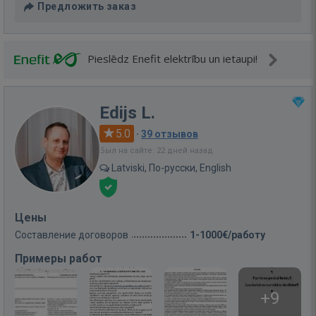
Предложить заказ
Pieslēdz Enefit elektrību un ietaupi!
Edijs L.
5.0
·
39 отзывов
Был на сайте: 22 дней назад
Latviski, По-русски, English
Цены
Составление договоров
1-1000€/работу
Примеры работ
+9