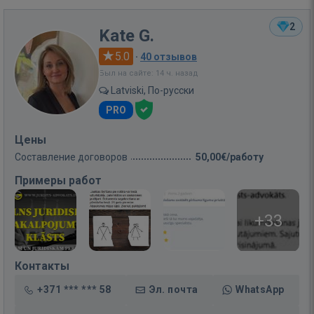
2
Kate G.
5.0
·
40 отзывов
Был на сайте: 14 ч. назад
Latviski, По-русски
PRO
Цены
Составление договоров
50,00€/работу
Примеры работ
+33
Контакты
+371 *** *** 58
Эл. почта
WhatsApp