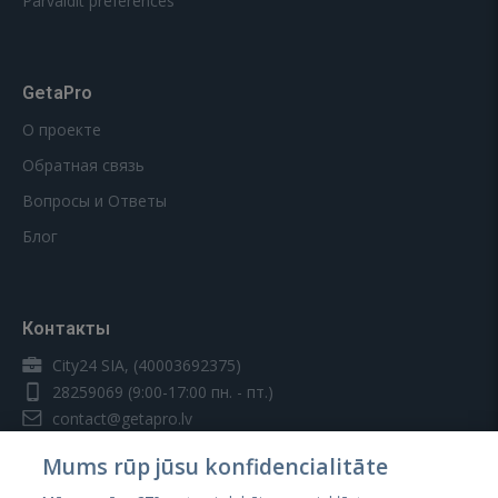
Pārvaldīt preferences
GetaPro
О проекте
Обратная связь
Вопросы и Ответы
Блог
Контакты
City24 SIA, (40003692375)
28259069
(9:00-17:00 пн. - пт.)
contact@getapro.lv
Mums rūp jūsu konfidencialitāte