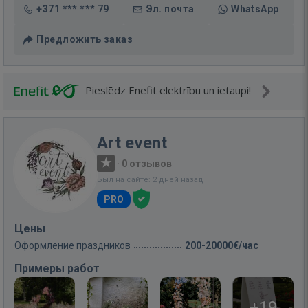
+371 *** *** 79
Эл. почта
WhatsApp
Предложить заказ
Pieslēdz Enefit elektrību un ietaupi!
Art event
·
0 отзывов
Был на сайте: 2 дней назад
PRO
Цены
Оформление праздников
200-20000€/час
Примеры работ
+19