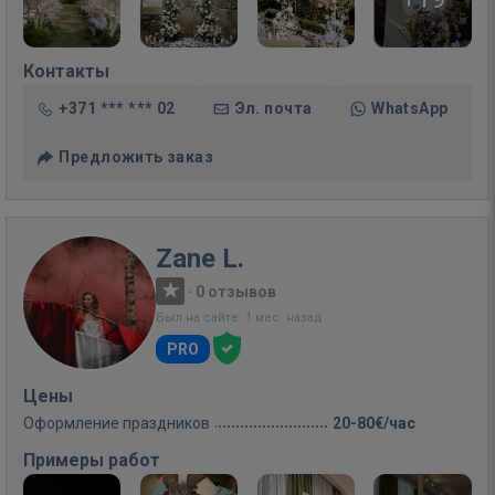
Контакты
+371 *** *** 02
Эл. почта
WhatsApp
Предложить заказ
Zane L.
·
0 отзывов
Был на сайте: 1 мес. назад
PRO
Цены
Оформление праздников
20-80€/час
Примеры работ