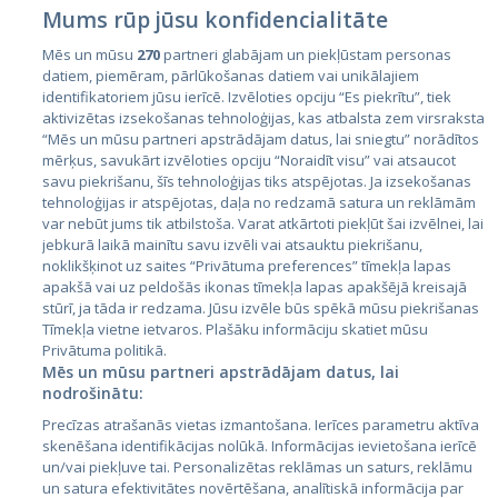
Mums rūp jūsu konfidencialitāte
Mēs un mūsu
270
partneri glabājam un piekļūstam personas
datiem, piemēram, pārlūkošanas datiem vai unikālajiem
identifikatoriem jūsu ierīcē. Izvēloties opciju “Es piekrītu”, tiek
Страны
aktivizētas izsekošanas tehnoloģijas, kas atbalsta zem virsraksta
Эстония
“Mēs un mūsu partneri apstrādājam datus, lai sniegtu” norādītos
mērķus, savukārt izvēloties opciju “Noraidīt visu” vai atsaucot
Латвия
savu piekrišanu, šīs tehnoloģijas tiks atspējotas. Ja izsekošanas
tehnoloģijas ir atspējotas, daļa no redzamā satura un reklāmām
Литва
var nebūt jums tik atbilstoša. Varat atkārtoti piekļūt šai izvēlnei, lai
jebkurā laikā mainītu savu izvēli vai atsauktu piekrišanu,
noklikšķinot uz saites “Privātuma preferences” tīmekļa lapas
apakšā vai uz peldošās ikonas tīmekļa lapas apakšējā kreisajā
stūrī, ja tāda ir redzama. Jūsu izvēle būs spēkā mūsu piekrišanas
Tīmekļa vietne ietvaros. Plašāku informāciju skatiet mūsu
Privātuma politikā.
Mēs un mūsu partneri apstrādājam datus, lai
nodrošinātu:
City24.lv
CVbankas.lt
Precīzas atrašanās vietas izmantošana. Ierīces parametru aktīva
City24.ee
Kainos.lt
skenēšana identifikācijas nolūkā. Informācijas ievietošana ierīcē
un/vai piekļuve tai. Personalizētas reklāmas un saturs, reklāmu
GetaPro.lv
Paslaugos.lt
un satura efektivitātes novērtēšana, analītiskā informācija par
GetaPro.ee
auto24.ee