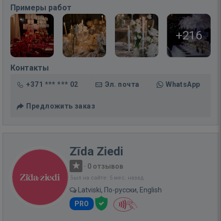
Примеры работ
+216
Контакты
+371 *** *** 02
Эл. почта
WhatsApp
Предложить заказ
Zīda Ziedi
·
0 отзывов
Был на сайте: 5 мес. назад
Latviski, По-русски, English
PRO