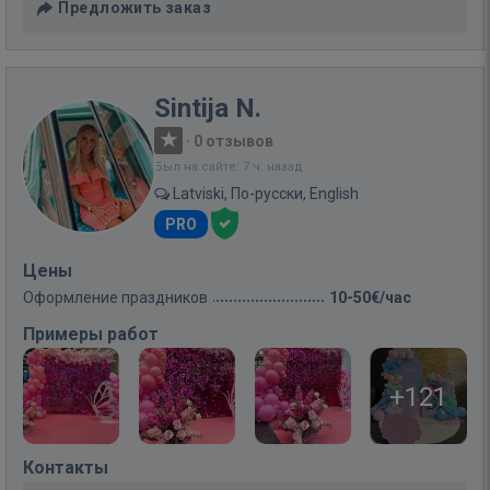
Предложить заказ
Sintija N.
·
0 отзывов
Был на сайте: 7 ч. назад
Latviski, По-русски, English
PRO
Цены
Оформление праздников
10-50€/час
Примеры работ
+121
Контакты