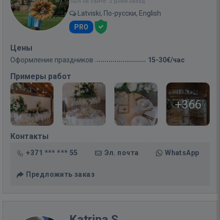
Был на сайте: 2 дней назад
Latviski, По-русски, English
PRO
Цены
Оформление праздников
15-30€/час
Примеры работ
+366
Контакты
+371 *** *** 55
Эл. почта
WhatsApp
Предложить заказ
Katrina S.