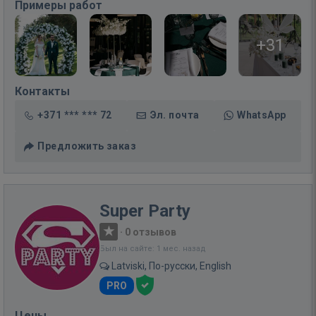
Примеры работ
+31
Контакты
+371 *** *** 72
Эл. почта
WhatsApp
Предложить заказ
Super Party
·
0 отзывов
Был на сайте: 1 мес. назад
Latviski, По-русски, English
PRO
Цены