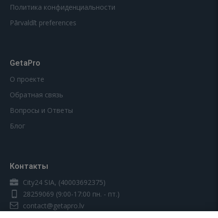
Политика конфиденциальности
Pārvaldīt preferences
GetaPro
О проекте
Обратная связь
Вопросы и Ответы
Блог
Контакты
City24 SIA, (40003692375)
28259069
(9:00-17:00 пн. - пт.)
contact@getapro.lv