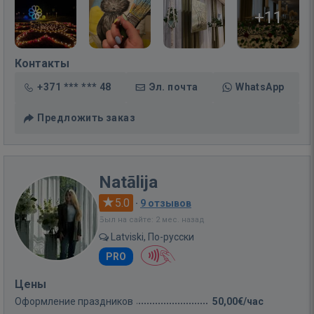
+11
Контакты
+371 *** *** 48
Эл. почта
WhatsApp
Предложить заказ
Natālija
5.0
·
9 отзывов
Был на сайте: 2 мес. назад
Latviski, По-русски
PRO
Цены
Оформление праздников
50,00€/час