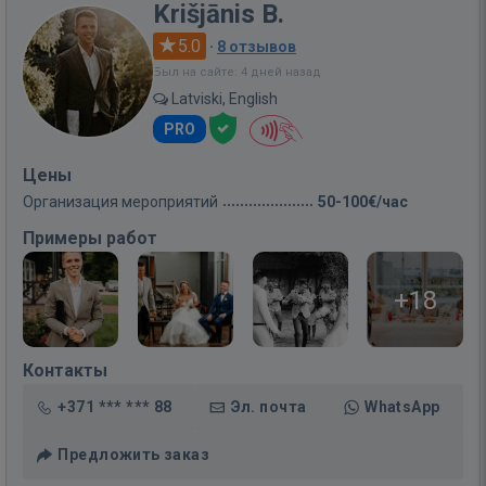
Krišjānis B.
5.0
·
8 отзывов
Был на сайте: 4 дней назад
Latviski, English
PRO
Цены
Организация мероприятий
50-100€/час
Примеры работ
+18
Контакты
+371 *** *** 88
Эл. почта
WhatsApp
Предложить заказ