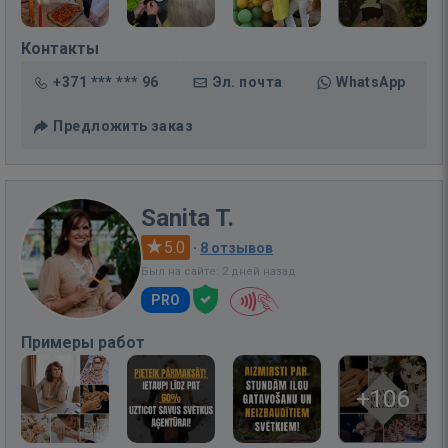
Контакты
+371 *** *** 96
Эл. почта
WhatsApp
Предложить заказ
Sanita T.
5.0
·
8 отзывов
Был на сайте: 2 дней назад
PRO
Примеры работ
+106