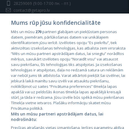
28259069
(9:00-17:00 пн. - пт.)
contact@getapro.lv
Mums rūp jūsu konfidencialitāte
Mēs un mūsu
270
partneri glabājam un piekļūstam personas
datiem, piemēram, pārlūkošanas datiem vai unikālajiem
identifikatoriem jūsu ierīcē. Izvēloties opciju “Es piekrītu”, tiek
Страны
aktivizētas izsekošanas tehnoloģijas, kas atbalsta zem virsraksta
Эстония
“Mēs un mūsu partneri apstrādājam datus, lai sniegtu” norādītos
mērķus, savukārt izvēloties opciju “Noraidīt visu” vai atsaucot
Латвия
savu piekrišanu, šīs tehnoloģijas tiks atspējotas. Ja izsekošanas
tehnoloģijas ir atspējotas, daļa no redzamā satura un reklāmām
Литва
var nebūt jums tik atbilstoša. Varat atkārtoti piekļūt šai izvēlnei, lai
jebkurā laikā mainītu savu izvēli vai atsauktu piekrišanu,
noklikšķinot uz saites “Privātuma preferences” tīmekļa lapas
apakšā vai uz peldošās ikonas tīmekļa lapas apakšējā kreisajā
stūrī, ja tāda ir redzama. Jūsu izvēle būs spēkā mūsu piekrišanas
Tīmekļa vietne ietvaros. Plašāku informāciju skatiet mūsu
Privātuma politikā.
Mēs un mūsu partneri apstrādājam datus, lai
nodrošinātu:
City24.lv
CVbankas.lt
Precīzas atrašanās vietas izmantošana. Ierīces parametru aktīva