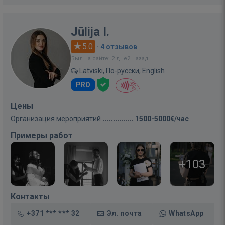
Jūlija I.
5.0
·
4 отзывов
Был на сайте: 2 дней назад
Latviski, По-русски, English
PRO
Цены
Организация мероприятий
1500-5000€/час
Примеры работ
+103
Контакты
+371 *** *** 32
Эл. почта
WhatsApp