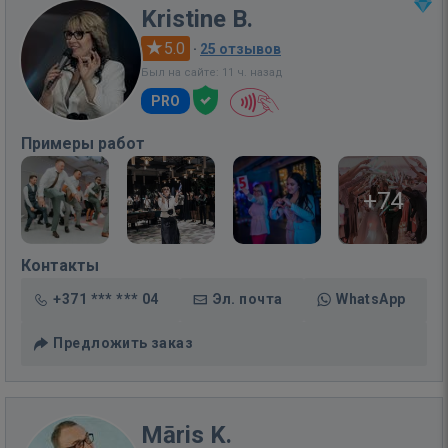
Kristine B.
5.0
·
25 отзывов
Был на сайте: 11 ч. назад
PRO
Примеры работ
+74
Контакты
+371 *** *** 04
Эл. почта
WhatsApp
Предложить заказ
Māris K.