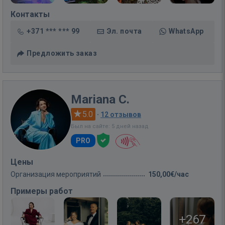
Контакты
+371 *** *** 99
Эл. почта
WhatsApp
Предложить заказ
Mariana C.
5.0
·
12 отзывов
Был на сайте: 5 дней назад
PRO
Цены
Организация мероприятий
150,00€/час
Примеры работ
+267