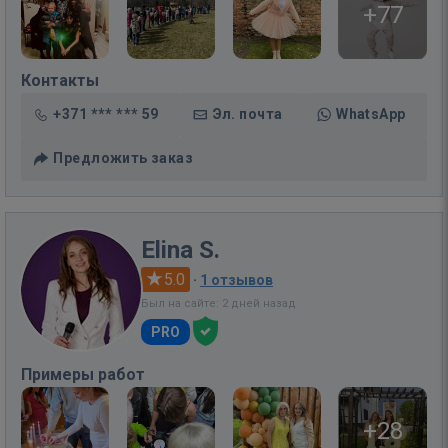
+77
Контакты
+371 *** *** 59
Эл. почта
WhatsApp
Предложить заказ
Elina S.
5.0
·
1 отзывов
Был на сайте: 2 дней назад
PRO
Примеры работ
+28