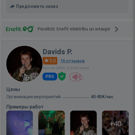
Предложить заказ
Pieslēdz Enefit elektrību un ietaupi!
Davids P.
5.0
·
16 отзывов
Был на сайте: 3 дней назад
PRO
Цены
Организация мероприятий
40-80€/час
Примеры работ
+40