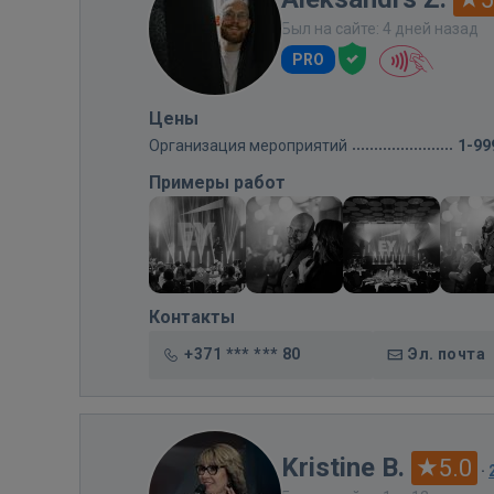
Был на сайте: 4 дней назад
PRO
Цены
Организация мероприятий
1-99
Примеры работ
Контакты
+371 *** *** 80
Эл. почта
Kristine B.
5.0
·