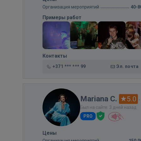
Организация мероприятий
40-8
Примеры работ
Контакты
+371 *** *** 99
Эл. почта
Mariana C.
5.0
·
Был на сайте: 3 дней назад
PRO
Цены
Организация мероприятий
150,0