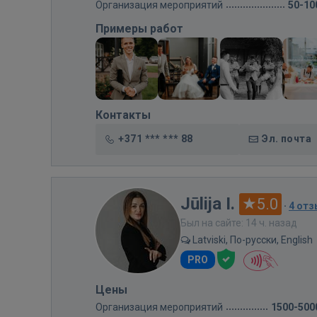
Организация мероприятий
50-10
Примеры работ
Контакты
+371 *** *** 88
Эл. почта
Jūlija I.
5.0
·
4 от
Был на сайте: 14 ч. назад
Latviski, По-русски, English
PRO
Цены
Организация мероприятий
1500-500