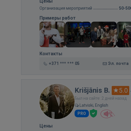
Цены
Организация мероприятий
50-50
Примеры работ
Контакты
+371 *** *** 05
Эл. почта
Krišjānis B.
5.0
Был на сайте: 2 дней назад
Latviski, English
PRO
Цены