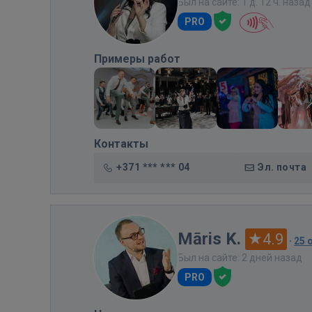
Был на сайте: 1 д. 12 ч. назад
PRO
Примеры работ
Контакты
+371 *** *** 04
Эл. почта
Māris K.
4.9
·
25 
Был на сайте: 2 дней назад
PRO