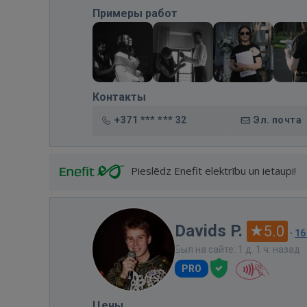
Примеры работ
Контакты
+371 *** *** 32
Эл. почта
Pieslēdz Enefit elektrību un ietaupi!
Davids P.
5.0
·
16
Был на сайте: 1 д. 1 ч. назад
PRO
Цены