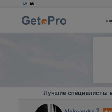
LV
RU
Ка
Лучшие специалисты в
Aleksandrs Ž.
5