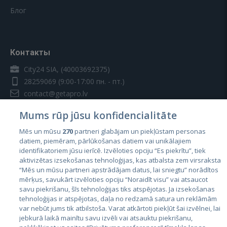
Блог
Контакты
City24 SIA, (40003692375)
28259069
(9:00-17:00 пн. - пт.)
contact@getapro.lv
Mums rūp jūsu konfidencialitāte
Mēs un mūsu
270
partneri glabājam un piekļūstam personas
datiem, piemēram, pārlūkošanas datiem vai unikālajiem
identifikatoriem jūsu ierīcē. Izvēloties opciju “Es piekrītu”, tiek
Страны
aktivizētas izsekošanas tehnoloģijas, kas atbalsta zem virsraksta
Эстония
“Mēs un mūsu partneri apstrādājam datus, lai sniegtu” norādītos
mērķus, savukārt izvēloties opciju “Noraidīt visu” vai atsaucot
Латвия
savu piekrišanu, šīs tehnoloģijas tiks atspējotas. Ja izsekošanas
tehnoloģijas ir atspējotas, daļa no redzamā satura un reklāmām
Литва
var nebūt jums tik atbilstoša. Varat atkārtoti piekļūt šai izvēlnei, lai
jebkurā laikā mainītu savu izvēli vai atsauktu piekrišanu,