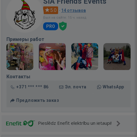
SIA Friends Events
5.0
·
14 отзывов
Был на сайте: 15 ч. назад
PRO
Примеры работ
+21
Контакты
+371 *** *** 86
Эл. почта
WhatsApp
Предложить заказ
Pieslēdz Enefit elektrību un ietaupi!