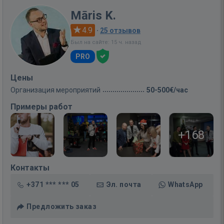
Māris K.
4.9
·
25 отзывов
Был на сайте: 15 ч. назад
PRO
Цены
Организация мероприятий
50-500€/час
Примеры работ
+168
Контакты
+371 *** *** 05
Эл. почта
WhatsApp
Предложить заказ