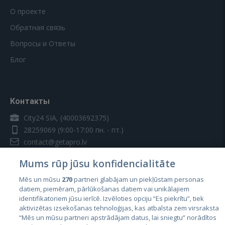
О проекте
Обратная связь
Вопросы и Ответы
Блог
Контакты
City24 SIA, (40003692375)
28259069
(9:00-17:00 пн. - пт.)
contact@getapro.lv
Mums rūp jūsu konfidencialitāte
Mēs un mūsu
270
partneri glabājam un piekļūstam personas
datiem, piemēram, pārlūkošanas datiem vai unikālajiem
identifikatoriem jūsu ierīcē. Izvēloties opciju “Es piekrītu”, tiek
Страны
aktivizētas izsekošanas tehnoloģijas, kas atbalsta zem virsraksta
Эстония
“Mēs un mūsu partneri apstrādājam datus, lai sniegtu” norādītos