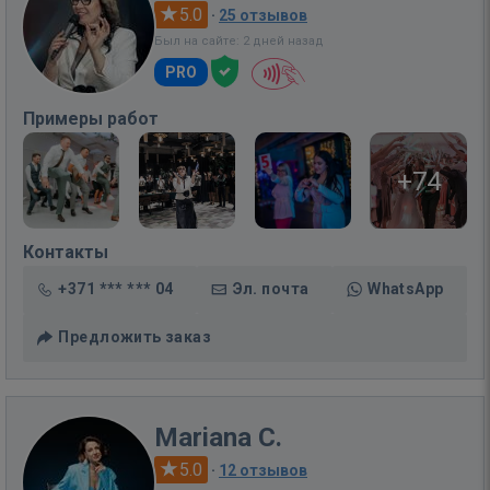
5.0
·
25 отзывов
Был на сайте: 2 дней назад
PRO
Примеры работ
+74
Контакты
+371 *** *** 04
Эл. почта
WhatsApp
Предложить заказ
Mariana C.
5.0
·
12 отзывов