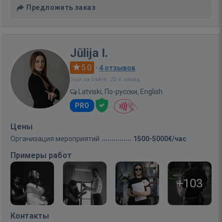
Предложить заказ
Jūlija I.
5.0
·
4 отзывов
Был на сайте: 22 ч. назад
Latviski, По-русски, English
PRO
Цены
Организация мероприятий
1500-5000€/час
Примеры работ
+103
Контакты