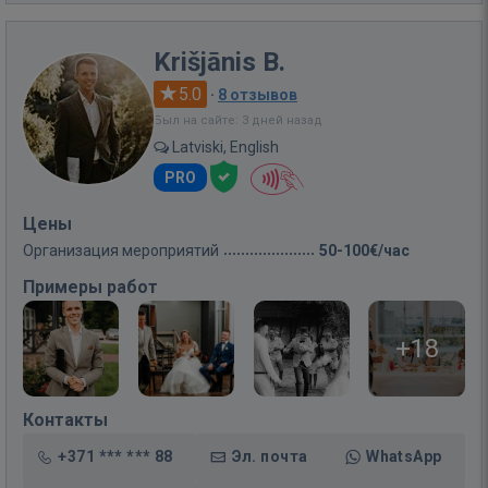
Krišjānis B.
5.0
·
8 отзывов
Был на сайте: 3 дней назад
Latviski, English
PRO
Цены
Организация мероприятий
50-100€/час
Примеры работ
+18
Контакты
+371 *** *** 88
Эл. почта
WhatsApp