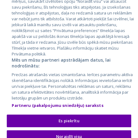
mērķus, savukārt izvēloties opciju “Noraidīt visu” vai atsaucot
Латвия
savu piekrišanu, šīs tehnoloģijas tiks atspējotas. Ja izsekošanas
tehnoloģijas ir atspējotas, daļa no redzamā satura un reklāmām
Литва
var nebūt jums tik atbilstoša. Varat atkārtoti piekļūt šai izvēlnei, lai
jebkurā laikā mainītu savu izvēli vai atsauktu piekrišanu,
noklikšķinot uz saites “Privātuma preferences” tīmekļa lapas
apakšā vai uz peldošās ikonas tīmekļa lapas apakšējā kreisajā
stūrī, ja tāda ir redzama. Jūsu izvēle būs spēkā mūsu piekrišanas
Tīmekļa vietne ietvaros. Plašāku informāciju skatiet mūsu
Privātuma politikā.
Mēs un mūsu partneri apstrādājam datus, lai
nodrošinātu:
City24.lv
CVbankas.lt
Precīzas atrašanās vietas izmantošana. Ierīces parametru aktīva
City24.ee
Kainos.lt
skenēšana identifikācijas nolūkā. Informācijas ievietošana ierīcē
un/vai piekļuve tai. Personalizētas reklāmas un saturs, reklāmu
GetaPro.lv
Paslaugos.lt
un satura efektivitātes novērtēšana, analītiskā informācija par
GetaPro.ee
auto24.ee
lietotāju grupām un produktu izstrāde.
Skelbiu.lt
KV.ee
Partneru (pakalpojumu sniedzēju) saraksts
Autoplius.lt
Osta.ee
Aruodas.lt
KuldneBörs.ee
Es piekrītu
Noraidīt visu