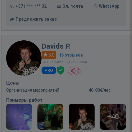
+371 *** *** 32
Эл. почта
WhatsApp
Предложить заказ
Davids P.
5.0
·
16 отзывов
Был на сайте: 2 дней назад
PRO
Цены
Организация мероприятий
40-80€/час
Примеры работ
+40