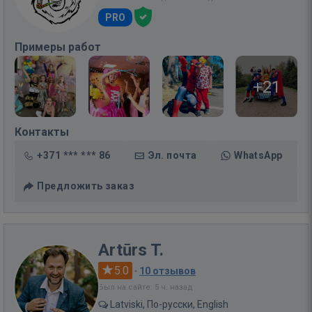
PRO
Примеры работ
+21
Контакты
+371 *** *** 86
Эл. почта
WhatsApp
Предложить заказ
Artūrs T.
5.0
·
10 отзывов
Был на сайте: 5 ч. назад
Latviski, По-русски, English