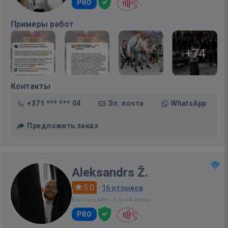
PRO
Примеры работ
+74
Контакты
+371 *** *** 04
Эл. почта
WhatsApp
Предложить заказ
Aleksandrs Ž.
5.0
·
16 отзывов
Был на сайте: 3 дней назад
PRO