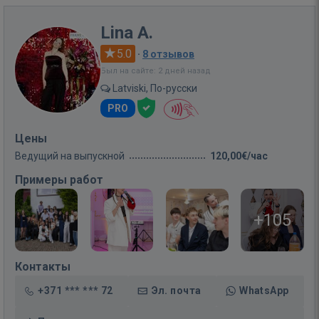
Lina A.
5.0
·
8 отзывов
Был на сайте: 2 дней назад
Latviski, По-русски
PRO
Цены
Ведущий на выпускной
120,00€/час
Примеры работ
+105
Контакты
+371 *** *** 72
Эл. почта
WhatsApp