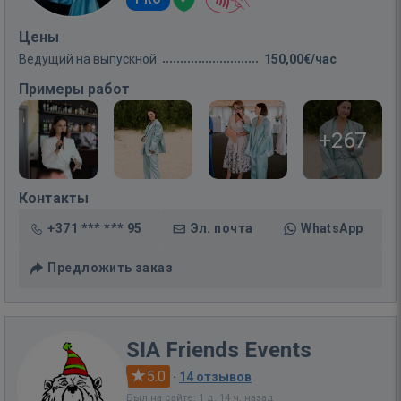
Цены
Ведущий на выпускной
150,00€/час
Примеры работ
+267
Контакты
+371 *** *** 95
Эл. почта
WhatsApp
Предложить заказ
SIA Friends Events
5.0
·
14 отзывов
Был на сайте: 1 д. 14 ч. назад