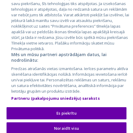
Латвия
savu piekrišanu, šīs tehnoloģijas tiks atspējotas. Ja izsekošanas
tehnoloģijas ir atspējotas, daļa no redzamā satura un reklāmām
Литва
var nebūt jums tik atbilstoša. Varat atkārtoti piekļūt šai izvēlnei, lai
jebkurā laikā mainītu savu izvēli vai atsauktu piekrišanu,
noklikšķinot uz saites “Privātuma preferences” tīmekļa lapas
apakšā vai uz peldošās ikonas tīmekļa lapas apakšējā kreisajā
stūrī, ja tāda ir redzama. Jūsu izvēle būs spēkā mūsu piekrišanas
Tīmekļa vietne ietvaros. Plašāku informāciju skatiet mūsu
Privātuma politikā.
Mēs un mūsu partneri apstrādājam datus, lai
nodrošinātu:
City24.lv
CVbankas.lt
Precīzas atrašanās vietas izmantošana. Ierīces parametru aktīva
City24.ee
Kainos.lt
skenēšana identifikācijas nolūkā. Informācijas ievietošana ierīcē
un/vai piekļuve tai. Personalizētas reklāmas un saturs, reklāmu
GetaPro.lv
Paslaugos.lt
un satura efektivitātes novērtēšana, analītiskā informācija par
GetaPro.ee
auto24.ee
lietotāju grupām un produktu izstrāde.
Skelbiu.lt
KV.ee
Partneru (pakalpojumu sniedzēju) saraksts
Autoplius.lt
Osta.ee
Aruodas.lt
KuldneBörs.ee
Es piekrītu
Noraidīt visu