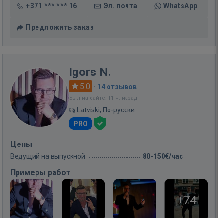
+371 *** *** 16
Эл. почта
WhatsApp
Предложить заказ
Igors N.
5.0
·
14 отзывов
Был на сайте: 11 ч. назад
Latviski, По-русски
PRO
Цены
Ведущий на выпускной
80-150€/час
Примеры работ
+74