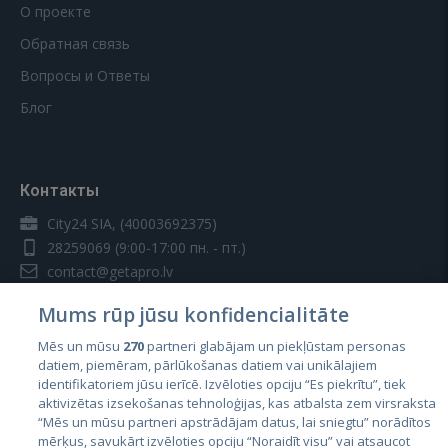
О проекте
Обратная связь
Вопросы и Ответы
Блог
Контакты
City24 SIA, (40003692375)
28259069
(9:00-17:00 пн. - пт.)
contact@getapro.lv
Mums rūp jūsu konfidencialitāte
Mēs un mūsu
270
partneri glabājam un piekļūstam personas
datiem, piemēram, pārlūkošanas datiem vai unikālajiem
identifikatoriem jūsu ierīcē. Izvēloties opciju “Es piekrītu”, tiek
Страны
aktivizētas izsekošanas tehnoloģijas, kas atbalsta zem virsraksta
Эстония
“Mēs un mūsu partneri apstrādājam datus, lai sniegtu” norādītos
mērķus, savukārt izvēloties opciju “Noraidīt visu” vai atsaucot