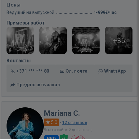
Цены
Ведущий на выпускной
1-999€/час
Примеры работ
+35
Контакты
+371 *** *** 80
Эл. почта
WhatsApp
Предложить заказ
Mariana C.
5.0
·
12 отзывов
Был на сайте: 2 дней назад
PRO