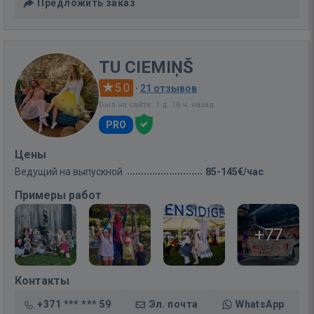
Предложить заказ
TU CIEMIŅŠ
5.0
·
21 отзывов
Был на сайте: 1 д. 16 ч. назад
PRO
Цены
Ведущий на выпускной
85-145€/час
Примеры работ
+77
Контакты
+371 *** *** 59
Эл. почта
WhatsApp