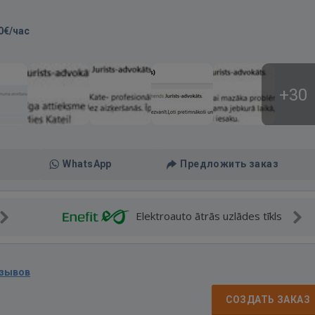
0€/час
+30
WhatsApp
Предложить заказ
Elektroauto ātrās uzlādes tīkls
тзывов
СОЗДАТЬ ЗАКАЗ