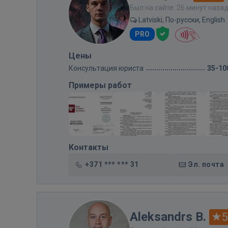
Был на сайте: 26 минут наза
Latviski, По-русски, English
PRO
Цены
Консультация юриста
35-10
Примеры работ
Контакты
+371 *** *** 31
Эл. почта
Aleksandrs B.
5