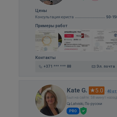
Цены
Консультация юриста
50-15
Примеры работ
Контакты
+371 *** *** 88
Эл. почта
Kate G.
5.0
·
40 о
Был на сайте: 58 минут наза
Latviski, По-русски
PRO