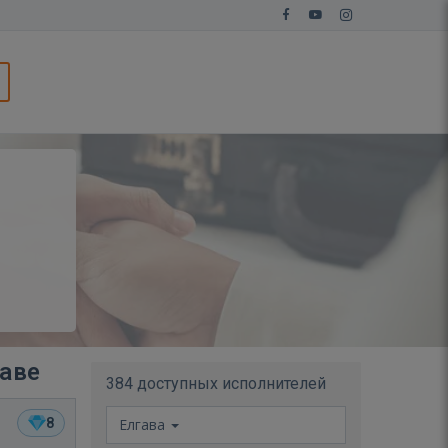
гаве
384 доступных исполнителей
8
Елгава