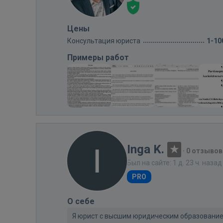
Цены
Консультация юриста
1-10
Примеры работ
Inga K.
·
0 отзывов
Был на сайте: 1 д. 23 ч. назад
PRO
О себе
Я юрист с высшим юридическим образованием