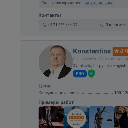
Оказываю юридичес...
читать дальше
Контакты
+371 *** *** 72
Эл. почта
Konstantīns
4.
Был на сайте: 32 минут наза
Latviski, По-русски, English
PRO
Цены
Консультация юриста
100-12
Примеры работ