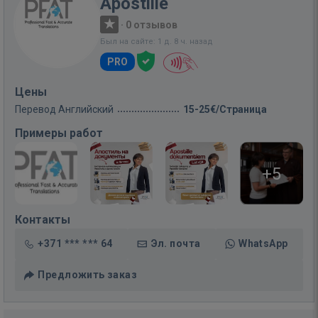
Apostille
·
0 отзывов
Был на сайте: 1 д. 8 ч. назад
PRO
Цены
Перевод Английский
15-25€/Страница
Примеры работ
+5
Контакты
+371 *** *** 64
Эл. почта
WhatsApp
Предложить заказ