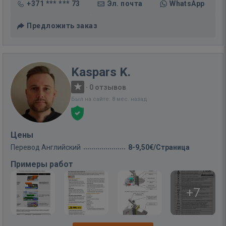
+371 *** *** 73
Эл. почта
WhatsApp
Предложить заказ
Kaspars K.
·
0 отзывов
Был на сайте: 8 мес. назад
Цены
Перевод Английский
8-9,50€/Страница
Примеры работ
+7