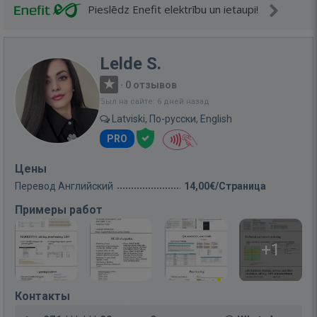
Pieslēdz Enefit elektrību un ietaupi!
Lelde S.
·
0 отзывов
Был на сайте: 6 дней назад
Latviski, По-русски, English
PRO
Цены
Перевод Английский
14,00€/Страница
Примеры работ
+1
Контакты