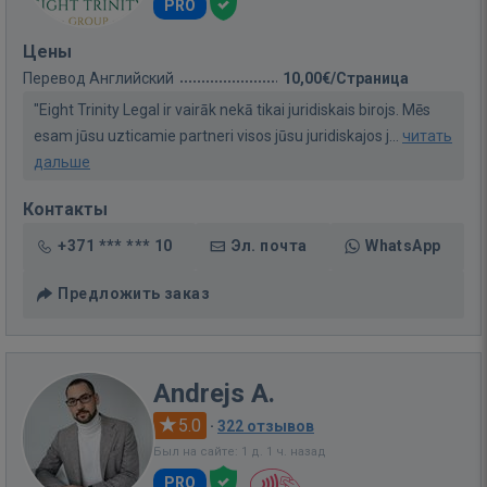
PRO
Цены
Перевод Английский
10,00€/Страница
"Eight Trinity Legal ir vairāk nekā tikai juridiskais birojs. Mēs
esam jūsu uzticamie partneri visos jūsu juridiskajos j...
читать
дальше
Контакты
+371 *** *** 10
Эл. почта
WhatsApp
Предложить заказ
Andrejs A.
5.0
·
322 отзывов
Был на сайте: 1 д. 1 ч. назад
PRO