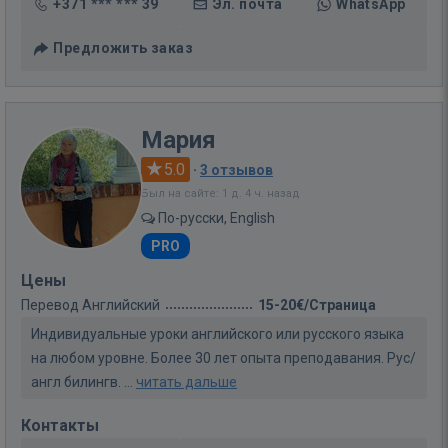
+371 *** *** 39
Эл. почта
WhatsApp
Предложить заказ
Мария
5.0
·
3 отзывов
Был на сайте: 1 д. 4 ч. назад
По-русски, English
PRO
Цены
Перевод Английский
15-20€/Страница
Индивидуальные уроки английского или русского языка
на любом уровне. Более 30 лет опыта преподавания. Рус/
англ билингв. ...
читать дальше
Контакты