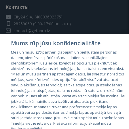
Контакты
City24 SIA, (40003692375)
28259069
(9:00-17:00 пн. - пт.)
contact@getapro.lv
Mums rūp jūsu konfidencialitāte
Mēs un mūsu
270
partneri glabājam un piekļūstam personas
datiem, piemēram, pārlūkošanas datiem vai unikālajiem
identifikatoriem jūsu ierīcē. Izvēloties opciju “Es piekrītu”, tiek
Страны
aktivizētas izsekošanas tehnoloģijas, kas atbalsta zem virsraksta
Эстония
“Mēs un mūsu partneri apstrādājam datus, lai sniegtu” norādītos
mērķus, savukārt izvēloties opciju “Noraidīt visu” vai atsaucot
Латвия
savu piekrišanu, šīs tehnoloģijas tiks atspējotas. Ja izsekošanas
tehnoloģijas ir atspējotas, daļa no redzamā satura un reklāmām
Литва
var nebūt jums tik atbilstoša. Varat atkārtoti piekļūt šai izvēlnei, lai
jebkurā laikā mainītu savu izvēli vai atsauktu piekrišanu,
noklikšķinot uz saites “Privātuma preferences” tīmekļa lapas
apakšā vai uz peldošās ikonas tīmekļa lapas apakšējā kreisajā
stūrī, ja tāda ir redzama. Jūsu izvēle būs spēkā mūsu piekrišanas
Tīmekļa vietne ietvaros. Plašāku informāciju skatiet mūsu
Privātuma politikā.