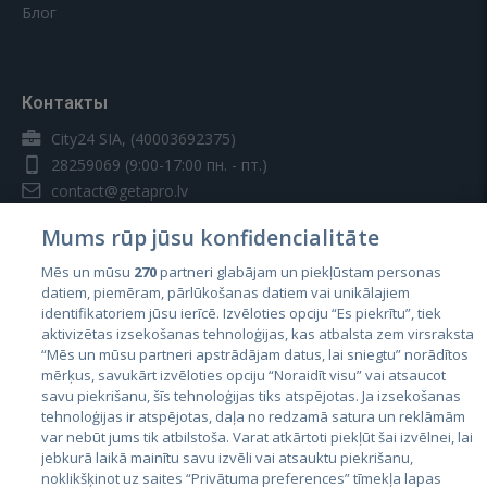
Блог
Контакты
City24 SIA, (40003692375)
28259069
(9:00-17:00 пн. - пт.)
contact@getapro.lv
Mums rūp jūsu konfidencialitāte
Mēs un mūsu
270
partneri glabājam un piekļūstam personas
datiem, piemēram, pārlūkošanas datiem vai unikālajiem
identifikatoriem jūsu ierīcē. Izvēloties opciju “Es piekrītu”, tiek
Страны
aktivizētas izsekošanas tehnoloģijas, kas atbalsta zem virsraksta
Эстония
“Mēs un mūsu partneri apstrādājam datus, lai sniegtu” norādītos
mērķus, savukārt izvēloties opciju “Noraidīt visu” vai atsaucot
Латвия
savu piekrišanu, šīs tehnoloģijas tiks atspējotas. Ja izsekošanas
tehnoloģijas ir atspējotas, daļa no redzamā satura un reklāmām
Литва
var nebūt jums tik atbilstoša. Varat atkārtoti piekļūt šai izvēlnei, lai
jebkurā laikā mainītu savu izvēli vai atsauktu piekrišanu,
noklikšķinot uz saites “Privātuma preferences” tīmekļa lapas