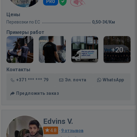
PRO
Цены
Перевозки по ЕС
0,50-3€/Км
Примеры работ
+20
Контакты
+371 *** *** 79
Эл. почта
WhatsApp
Предложить заказ
Edvins V.
4.8
·
9 отзывов