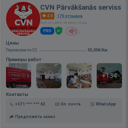
CVN Pārvākšanās serviss
4.9
·
179 отзывов
Был на сайте: 20 минут назад
PRO
Цены
Перевозки по ЕС
55,00€/Км
Примеры работ
+134
Контакты
+371 *** *** 63
Эл. почта
WhatsApp
Предложить заказ