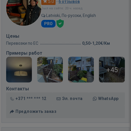
5.0
·
6 отзывов
Был на сайте: 20 ч. назад
Latviski, По-русски, English
PRO
Цены
Перевозки по ЕС
0,50-1,20€/Км
Примеры работ
+45
Контакты
+371 *** *** 12
Эл. почта
WhatsApp
Предложить заказ