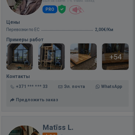
Был на сайте: 1 ч. 9 мин. назад
PRO
Цены
Перевозки по ЕС
2,00€/Км
Примеры работ
+54
Контакты
+371 *** *** 33
Эл. почта
WhatsApp
Предложить заказ
Matīss L.