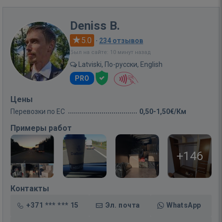
Deniss B.
5.0
·
234 отзывов
Был на сайте: 10 минут назад
Latviski, По-русски, English
PRO
Цены
Перевозки по ЕС
0,50-1,50€/Км
Примеры работ
+146
Контакты
+371 *** *** 15
Эл. почта
WhatsApp