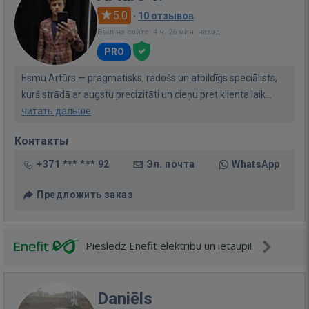
5.0
·
10 отзывов
Был на сайте: 4 ч. 26 мин. назад
PRO
Esmu Artūrs — pragmatisks, radošs un atbildīgs speciālists,
kurš strādā ar augstu precizitāti un cieņu pret klienta laik...
читать дальше
Контакты
+371 *** *** 92
Эл. почта
WhatsApp
Предложить заказ
Pieslēdz Enefit elektrību un ietaupi!
Daniēls