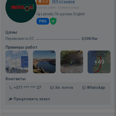
5.0
·
359 отзывов
Был на сайте: 13 минут назад
Latviski, По-русски, English
PRO
Цены
Перевозки по ЕС
0,50€/Км
Примеры работ
+49
Контакты
+371 *** *** 27
Эл. почта
WhatsApp
Предложить заказ