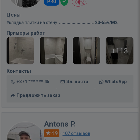
PRO
Цены
Укладка плитки на стену
20-55€/M2
Примеры работ
+113
Контакты
+371 *** *** 45
Эл. почта
WhatsApp
Предложить заказ
Antons P.
4.9
·
107 отзывов