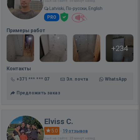
Был на сайте: 59 минут назад
Latviski, По-русски, English
PRO
Примеры работ
+234
Контакты
+371 *** *** 07
Эл. почта
WhatsApp
Предложить заказ
Elviss C.
5.0
·
19 отзывов
Был на сайте: 23 минут назад