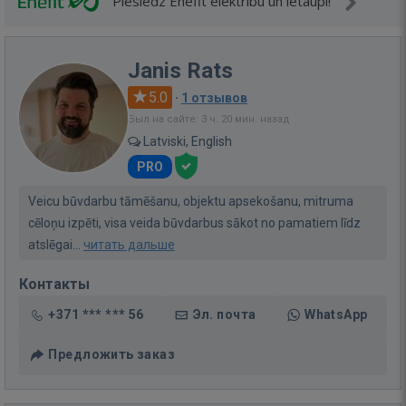
Pieslēdz Enefit elektrību un ietaupi!
Janis Rats
5.0
·
1 отзывов
Был на сайте: 3 ч. 20 мин. назад
Latviski, English
PRO
Veicu būvdarbu tāmēšanu, objektu apsekošanu, mitruma
cēloņu izpēti, visa veida būvdarbus sākot no pamatiem līdz
atslēgai...
читать дальше
Контакты
+371 *** *** 56
Эл. почта
WhatsApp
Предложить заказ