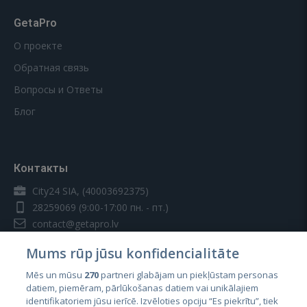
GetaPro
О проекте
Обратная связь
Вопросы и Ответы
Блог
Контакты
City24 SIA, (40003692375)
28259069
(9:00-17:00 пн. - пт.)
contact@getapro.lv
Mums rūp jūsu konfidencialitāte
Mēs un mūsu
270
partneri glabājam un piekļūstam personas
datiem, piemēram, pārlūkošanas datiem vai unikālajiem
identifikatoriem jūsu ierīcē. Izvēloties opciju “Es piekrītu”, tiek
Страны