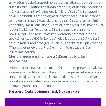
aktivizētas izsekošanas tehnoloģijas, kas atbalsta zem virsraksta
Эстония
“Mēs un mūsu partneri apstrādājam datus, lai sniegtu” norādītos
mērķus, savukārt izvēloties opciju “Noraidīt visu” vai atsaucot
Латвия
savu piekrišanu, šīs tehnoloģijas tiks atspējotas. Ja izsekošanas
tehnoloģijas ir atspējotas, daļa no redzamā satura un reklāmām
Литва
var nebūt jums tik atbilstoša. Varat atkārtoti piekļūt šai izvēlnei, lai
jebkurā laikā mainītu savu izvēli vai atsauktu piekrišanu,
noklikšķinot uz saites “Privātuma preferences” tīmekļa lapas
apakšā vai uz peldošās ikonas tīmekļa lapas apakšējā kreisajā
stūrī, ja tāda ir redzama. Jūsu izvēle būs spēkā mūsu piekrišanas
Tīmekļa vietne ietvaros. Plašāku informāciju skatiet mūsu
Privātuma politikā.
Mēs un mūsu partneri apstrādājam datus, lai
nodrošinātu:
City24.lv
CVbankas.lt
Precīzas atrašanās vietas izmantošana. Ierīces parametru aktīva
City24.ee
Kainos.lt
skenēšana identifikācijas nolūkā. Informācijas ievietošana ierīcē
un/vai piekļuve tai. Personalizētas reklāmas un saturs, reklāmu
GetaPro.lv
Paslaugos.lt
un satura efektivitātes novērtēšana, analītiskā informācija par
GetaPro.ee
auto24.ee
lietotāju grupām un produktu izstrāde.
Skelbiu.lt
KV.ee
Partneru (pakalpojumu sniedzēju) saraksts
Autoplius.lt
Osta.ee
Aruodas.lt
KuldneBörs.ee
Es piekrītu