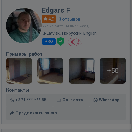
Edgars F.
4.9
·
3 отзывов
Был на сайте: 14 дней назад
Latviski, По-русски, English
PRO
Примеры работ
+50
Контакты
+371 *** *** 55
Эл. почта
WhatsApp
Предложить заказ