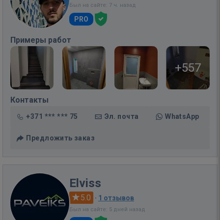
Был на сайте: 7 ч. назад
PRO
Примеры работ
+557
Контакты
+371 *** *** 75
Эл. почта
WhatsApp
Предложить заказ
Elviss
5.0
·
1 отзывов
Был на сайте: 5 дней назад