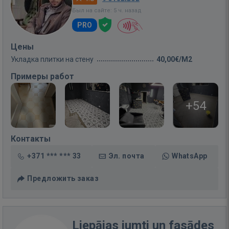
Был на сайте: 5 ч. назад
PRO
Цены
Укладка плитки на стену
40,00€/M2
Примеры работ
+54
Контакты
+371 *** *** 33
Эл. почта
WhatsApp
Предложить заказ
Liepājas jumti un fasādes