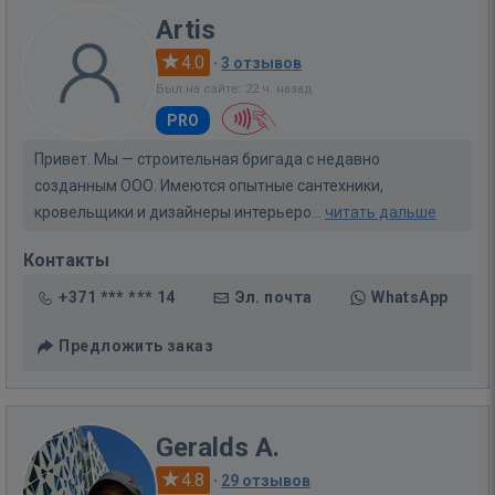
Artis
4.0
·
3 отзывов
Был на сайте: 22 ч. назад
PRO
Привет. Мы — строительная бригада с недавно
созданным ООО. Имеются опытные сантехники,
кровельщики и дизайнеры интерьеро...
читать дальше
Контакты
+371 *** *** 14
Эл. почта
WhatsApp
Предложить заказ
Geralds A.
4.8
·
29 отзывов