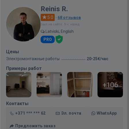
Reinis R.
5.0
·
68 отзывов
Был на сайте: 9 ч. назад
Latviski, English
PRO
Цены
Электромонтажные работы
20-25€/час
Примеры работ
+106
Контакты
+371 *** *** 62
Эл. почта
WhatsApp
Предложить заказ