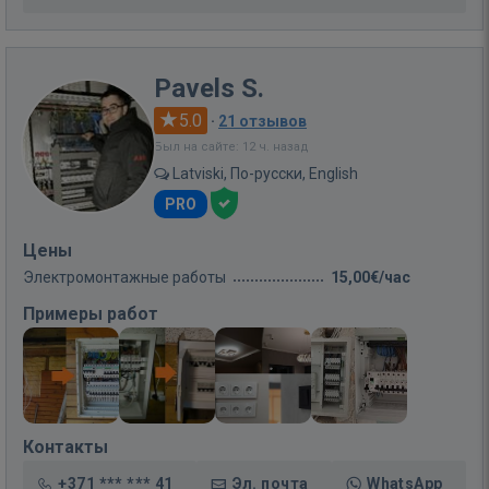
Pavels S.
5.0
·
21 отзывов
Был на сайте: 12 ч. назад
Latviski, По-русски, English
PRO
Цены
Электромонтажные работы
15,00€/час
Примеры работ
Контакты
+371 *** *** 41
Эл. почта
WhatsApp