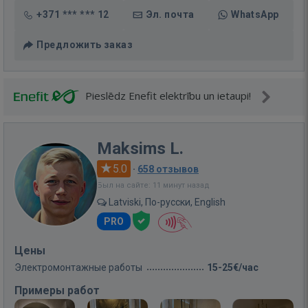
+371 *** *** 12
Эл. почта
WhatsApp
Предложить заказ
Pieslēdz Enefit elektrību un ietaupi!
Maksims L.
5.0
·
658 отзывов
Был на сайте: 11 минут назад
Latviski, По-русски, English
PRO
Цены
Электромонтажные работы
15-25€/час
Примеры работ