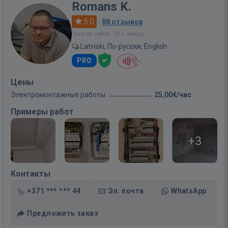
Romans K.
5.0
·
88 отзывов
Был на сайте: 10 ч. назад
Latviski, По-русски, English
PRO
Цены
Электромонтажные работы
25,00€/час
Примеры работ
+3
Контакты
+371 *** *** 44
Эл. почта
WhatsApp
Предложить заказ