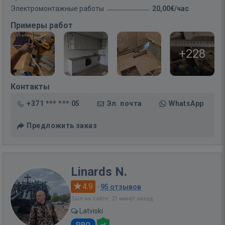
Электромонтажные работы
20,00€/час
Примеры работ
+228
Контакты
+371 *** *** 05
Эл. почта
WhatsApp
Предложить заказ
Linards N.
4.9
·
95 отзывов
Был на сайте: 21 минут назад
Latviski
PRO