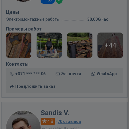
Цены
Электромонтажные работы
30,00€/час
Примеры работ
+44
Контакты
+371 *** *** 06
Эл. почта
WhatsApp
Предложить заказ
Sandis V.
4.8
·
70 отзывов
Был на сайте: 8 ч. назад