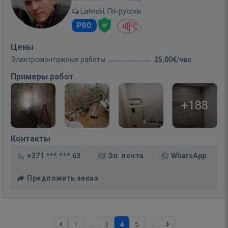
Latviski, По-русски
PRO
Цены
Электромонтажные работы
25,00€/час
Примеры работ
+188
Контакты
+371 *** *** 63
Эл. почта
WhatsApp
Предложить заказ
...
...
1
3
4
5