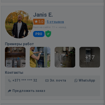
Janis E.
5.0
·
5 отзывов
Был на сайте: 11 ч. назад
PRO
Примеры работ
+17
Контакты
+371 *** *** 32
Эл. почта
WhatsApp
Предложить заказ