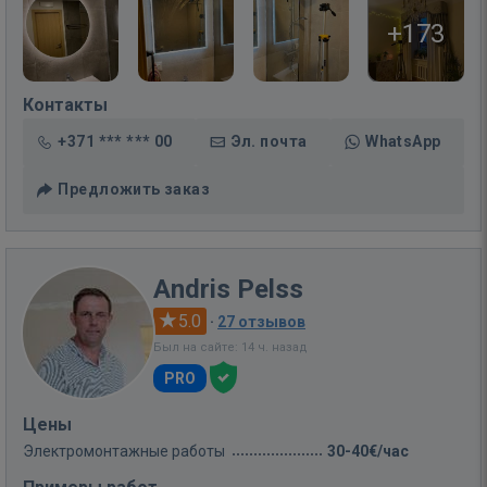
+173
Контакты
+371 *** *** 00
Эл. почта
WhatsApp
Предложить заказ
Andris Pelss
5.0
·
27 отзывов
Был на сайте: 14 ч. назад
PRO
Цены
Электромонтажные работы
30-40€/час