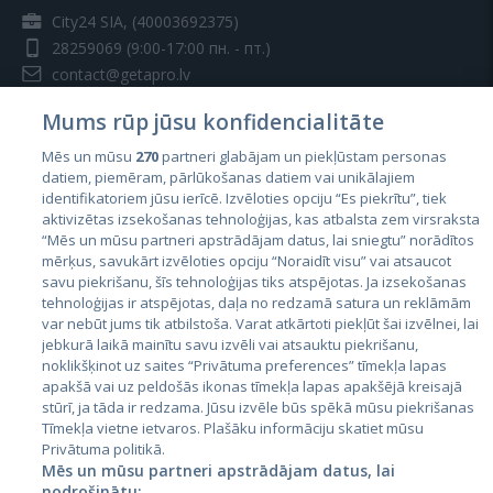
City24 SIA, (40003692375)
28259069
(9:00-17:00 пн. - пт.)
contact@getapro.lv
Mums rūp jūsu konfidencialitāte
Mēs un mūsu
270
partneri glabājam un piekļūstam personas
datiem, piemēram, pārlūkošanas datiem vai unikālajiem
identifikatoriem jūsu ierīcē. Izvēloties opciju “Es piekrītu”, tiek
Страны
aktivizētas izsekošanas tehnoloģijas, kas atbalsta zem virsraksta
Эстония
“Mēs un mūsu partneri apstrādājam datus, lai sniegtu” norādītos
mērķus, savukārt izvēloties opciju “Noraidīt visu” vai atsaucot
Латвия
savu piekrišanu, šīs tehnoloģijas tiks atspējotas. Ja izsekošanas
tehnoloģijas ir atspējotas, daļa no redzamā satura un reklāmām
Литва
var nebūt jums tik atbilstoša. Varat atkārtoti piekļūt šai izvēlnei, lai
jebkurā laikā mainītu savu izvēli vai atsauktu piekrišanu,
noklikšķinot uz saites “Privātuma preferences” tīmekļa lapas
apakšā vai uz peldošās ikonas tīmekļa lapas apakšējā kreisajā
stūrī, ja tāda ir redzama. Jūsu izvēle būs spēkā mūsu piekrišanas
Tīmekļa vietne ietvaros. Plašāku informāciju skatiet mūsu
Privātuma politikā.
Mēs un mūsu partneri apstrādājam datus, lai
nodrošinātu: