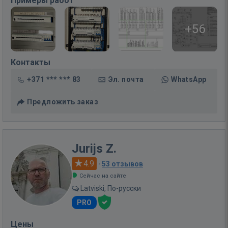
Примеры работ
+56
Контакты
+371 *** *** 83
Эл. почта
WhatsApp
Предложить заказ
Jurijs Z.
4.9
·
53 отзывов
Сейчас на сайте
Latviski, По-русски
PRO
Цены