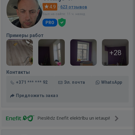
4.9
·
623 отзывов
Был на сайте: 11 ч. назад
PRO
Примеры работ
+28
Контакты
+371 *** *** 92
Эл. почта
WhatsApp
Предложить заказ
Pieslēdz Enefit elektrību un ietaupi!