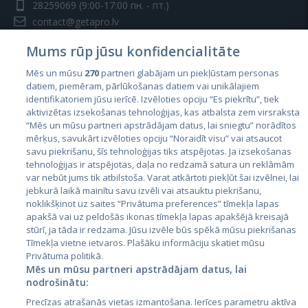
28259069
(9:00-17:00 пн. - пт.)
contact@getapro.lv
Mums rūp jūsu konfidencialitāte
Mēs un mūsu
270
partneri glabājam un piekļūstam personas
datiem, piemēram, pārlūkošanas datiem vai unikālajiem
identifikatoriem jūsu ierīcē. Izvēloties opciju “Es piekrītu”, tiek
Страны
aktivizētas izsekošanas tehnoloģijas, kas atbalsta zem virsraksta
Эстония
“Mēs un mūsu partneri apstrādājam datus, lai sniegtu” norādītos
mērķus, savukārt izvēloties opciju “Noraidīt visu” vai atsaucot
Латвия
savu piekrišanu, šīs tehnoloģijas tiks atspējotas. Ja izsekošanas
tehnoloģijas ir atspējotas, daļa no redzamā satura un reklāmām
Литва
var nebūt jums tik atbilstoša. Varat atkārtoti piekļūt šai izvēlnei, lai
jebkurā laikā mainītu savu izvēli vai atsauktu piekrišanu,
noklikšķinot uz saites “Privātuma preferences” tīmekļa lapas
apakšā vai uz peldošās ikonas tīmekļa lapas apakšējā kreisajā
stūrī, ja tāda ir redzama. Jūsu izvēle būs spēkā mūsu piekrišanas
Tīmekļa vietne ietvaros. Plašāku informāciju skatiet mūsu
Privātuma politikā.
Mēs un mūsu partneri apstrādājam datus, lai
nodrošinātu:
City24.lv
CVbankas.lt
Precīzas atrašanās vietas izmantošana. Ierīces parametru aktīva