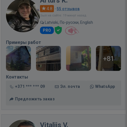
Arturs K.
4.8
·
55 отзывов
Был на сайте: 19 минут назад
Latviski, По-русски, English
PRO
Примеры работ
+81
Контакты
+371 *** *** 09
Эл. почта
WhatsApp
Предложить заказ
Vitalijs V.