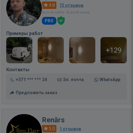
4.8
·
72 отзывов
Был на сайте: 24 дней назад
PRO
Примеры работ
+129
Контакты
+371 *** *** 24
Эл. почта
WhatsApp
Предложить заказ
Renārs
5.0
·
1 отзывов