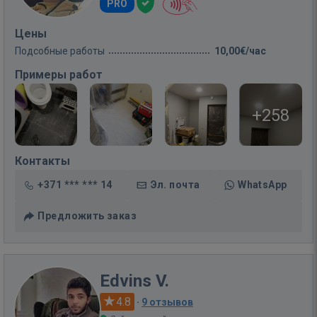
PRO
Цены
Подсобные работы
10,00€/час
Примеры работ
+258
Контакты
+371 *** *** 14
Эл. почта
WhatsApp
Предложить заказ
Edvins V.
4.8
·
9 отзывов