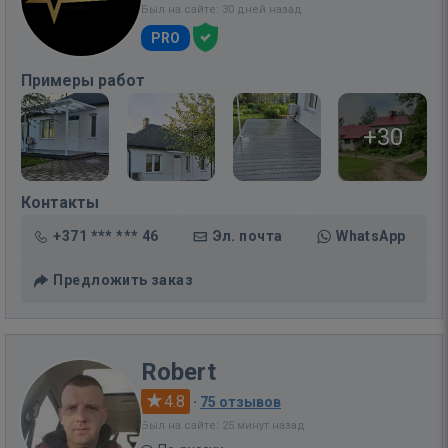
Был на сайте: 30 дней назад
PRO
Примеры работ
+30
Контакты
+371 *** *** 46
Эл. почта
WhatsApp
Предложить заказ
Robert
4.8
·
75 отзывов
Был на сайте: 25 минут назад