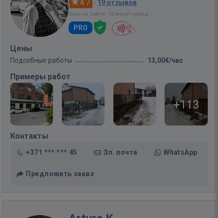
4.7
·
19 отзывов
Был на сайте: 10 минут назад
PRO
Цены
Подсобные работы
13,00€/час
Примеры работ
+113
Контакты
+371 *** *** 45
Эл. почта
WhatsApp
Предложить заказ