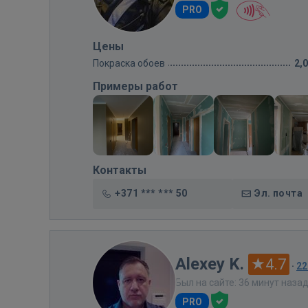
PRO
Цены
Покраска обоев
2,
Примеры работ
Контакты
+371 *** *** 50
Эл. почта
Alexey K.
4.7
·
22
Был на сайте: 36 минут наза
PRO