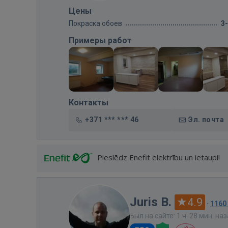
Цены
Покраска обоев
3
Примеры работ
Контакты
+371 *** *** 46
Эл. почта
Pieslēdz Enefit elektrību un ietaupi!
Juris B.
4.9
·
1160
Был на сайте: 1 ч. 28 мин. на