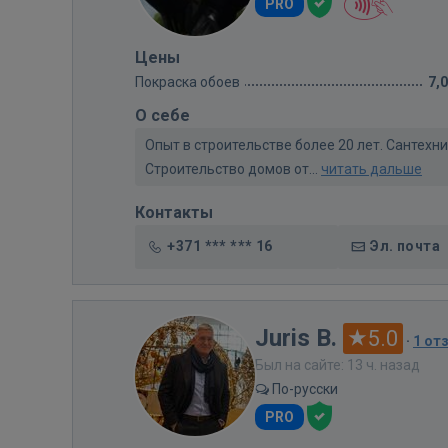
PRO
Цены
Покраска обоев
7,
О себе
Опыт в строительстве более 20 лет. Сантех
Строительство домов от...
читать дальше
Контакты
+371 *** *** 16
Эл. почта
Juris B.
5.0
·
1 от
Был на сайте: 13 ч. назад
По-русски
PRO