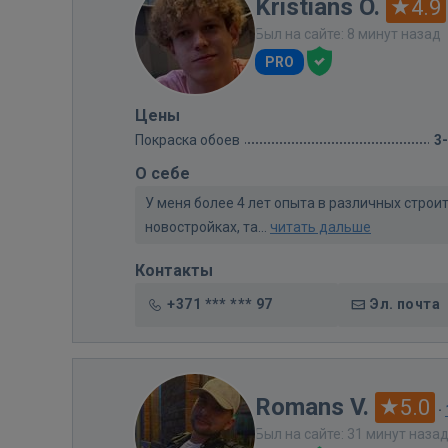
Kristians O.
4.9
Был на сайте: 8 минут назад
PRO
Цены
Покраска обоев
3
О себе
У меня более 4 лет опыта в различных строи
новостройках, та...
читать дальше
Контакты
+371 *** *** 97
Эл. почта
Romans V.
5.0
·
Был на сайте: 31 минут наза