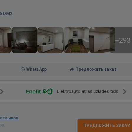
-8€/M2
+293
WhatsApp
Предложить заказ
Elektroauto ātrās uzlādes tīkls
 отзывов
зад
ПРЕДЛОЖИТЬ ЗАКАЗ