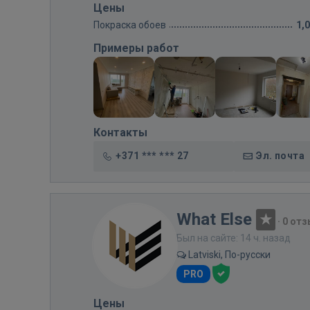
Цены
Покраска обоев
1,
Примеры работ
Контакты
+371 *** *** 27
Эл. почта
What Else
·
0 от
Был на сайте: 14 ч. назад
Latviski, По-русски
PRO
Цены