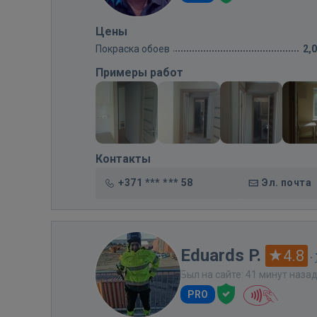
Цены
Покраска обоев
2,
Примеры работ
Контакты
+371 *** *** 58
Эл. почта
Eduards P.
4.8
·
Был на сайте: 41 минут наза
PRO