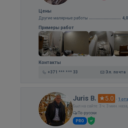
Цены
Другие малярные работы
4,
Примеры работ
Контакты
+371 *** *** 33
Эл. почта
Juris B.
5.0
·
1 от
Был на сайте: 3 ч. 3 мин. наз
По-русски
PRO