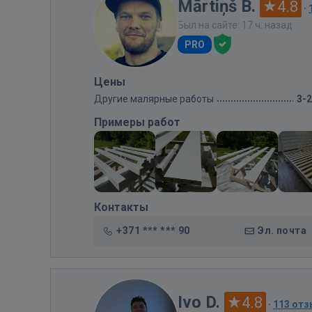
Mārtiņš B.
4.8
·
Был на сайте: 17 ч. назад
PRO
Цены
Другие малярные работы
3-
Примеры работ
Контакты
+371 *** *** 90
Эл. почта
Ivo D.
4.8
·
113 от