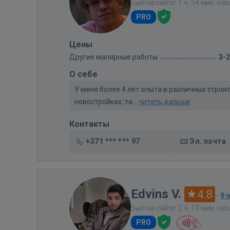
Был на сайте: 1 ч. 54 мин. на
PRO
Цены
Другие малярные работы
3-
О себе
У меня более 4 лет опыта в различных строи
новостройках, та...
читать дальше
Контакты
+371 *** *** 97
Эл. почта
Edvins V.
4.8
·
9 
Был на сайте: 2 ч. 13 мин. на
PRO