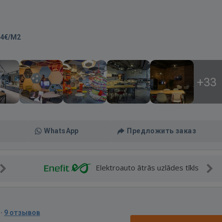
14€/M2
+33
WhatsApp
Предложить заказ
Elektroauto ātrās uzlādes tīkls
·
9 отзывов