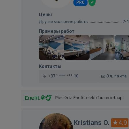
PRO
Цены
Другие малярные работы
7-
Примеры работ
Контакты
+371 *** *** 10
Эл. почта
Pieslēdz Enefit elektrību un ietaupi!
Kristians O.
4.9