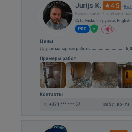
Jurijs K.
4.5
·
9 о
Был на сайте: 4 ч. 54 мин. на
Latviski, По-русски, English
PRO
Цены
Другие малярные работы
5,
Примеры работ
Контакты
+371 *** *** 57
Эл. почта