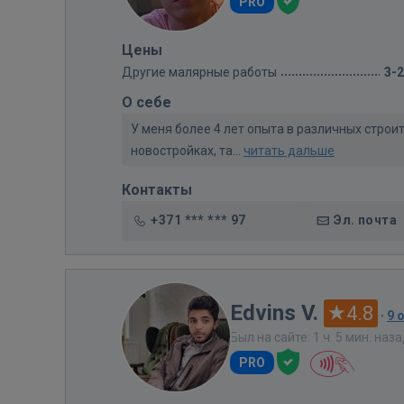
PRO
Цены
Другие малярные работы
3-
О себе
У меня более 4 лет опыта в различных строи
новостройках, та...
читать дальше
Контакты
+371 *** *** 97
Эл. почта
Edvins V.
4.8
·
9 
Был на сайте: 1 ч. 5 мин. наз
PRO