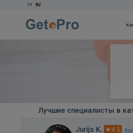
LV
RU
Ка
Лучшие специалисты в ка
Jurijs K.
4.5
·
9 о