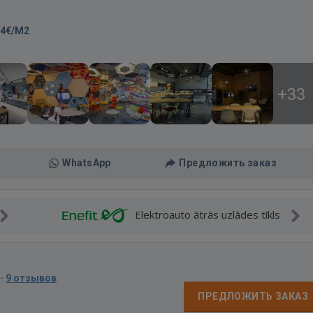
14€/M2
+33
WhatsApp
Предложить заказ
Elektroauto ātrās uzlādes tīkls
·
9 отзывов
д
ПРЕДЛОЖИТЬ ЗАКАЗ