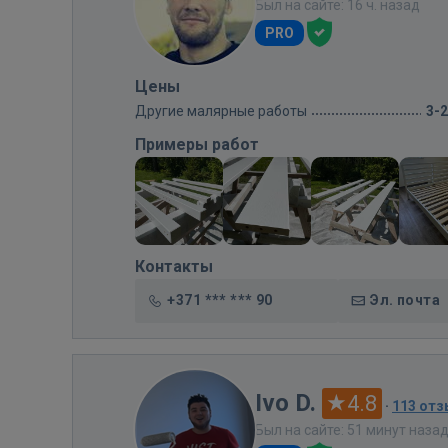
Был на сайте: 16 ч. назад
PRO
Цены
Другие малярные работы
3-
Примеры работ
Контакты
+371 *** *** 90
Эл. почта
Ivo D.
4.8
·
113 от
Был на сайте: 51 минут наза