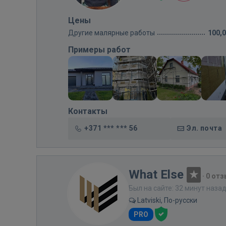
Цены
Другие малярные работы
100,
Примеры работ
Контакты
+371 *** *** 56
Эл. почта
What Else
·
0 от
Был на сайте: 32 минут наза
Latviski, По-русски
PRO