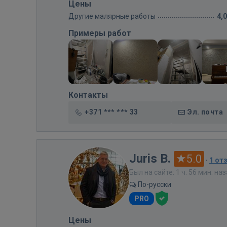
Цены
Другие малярные работы
4,
Примеры работ
Контакты
+371 *** *** 33
Эл. почта
Juris B.
5.0
·
1 от
Был на сайте: 1 ч. 56 мин. на
По-русски
PRO
Цены