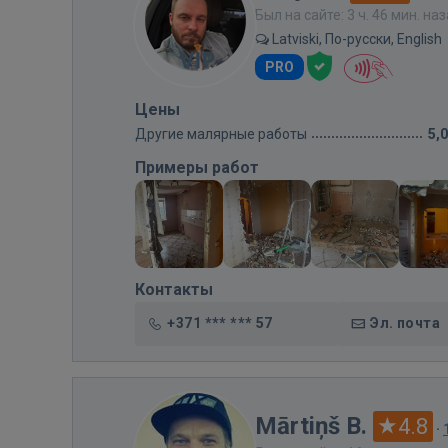
Был на сайте: 3 ч. 46 мин. на
Latviski, По-русски, English
PRO
Цены
Другие малярные работы
5,
Примеры работ
Контакты
+371 *** *** 57
Эл. почта
Mārtiņš B.
4.8
·