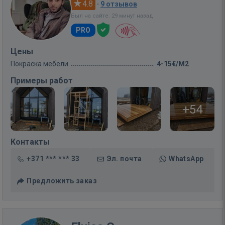
4.8
·
9 отзывов
Был на сайте: 29 минут назад
PRO
Цены
Покраска мебели
4-15€/M2
Примеры работ
+54
Контакты
+371 *** *** 33
Эл. почта
WhatsApp
Предложить заказ