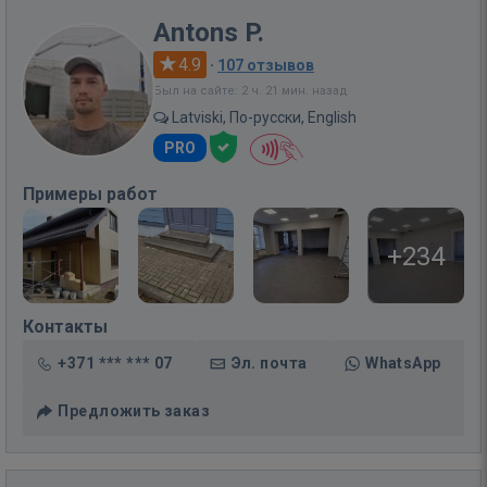
Antons P.
4.9
·
107 отзывов
Был на сайте: 2 ч. 21 мин. назад
Latviski, По-русски, English
PRO
Примеры работ
+234
Контакты
+371 *** *** 07
Эл. почта
WhatsApp
Предложить заказ