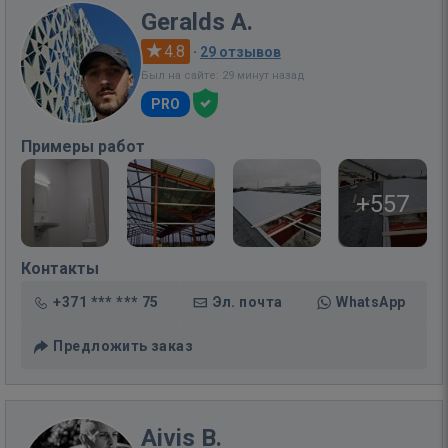
Geralds A.
4.8
·
29 отзывов
Был на сайте: 29 минут назад
PRO
Примеры работ
+557
Контакты
+371 *** *** 75
Эл. почта
WhatsApp
Предложить заказ
Aivis B.