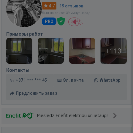
4.7
·
19 отзывов
Был на сайте: 39 минут назад
PRO
Примеры работ
+113
Контакты
+371 *** *** 45
Эл. почта
WhatsApp
Предложить заказ
Pieslēdz Enefit elektrību un ietaupi!