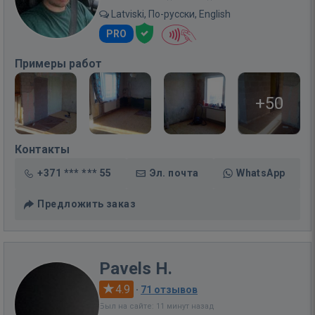
Latviski, По-русски, English
PRO
Примеры работ
+50
Контакты
+371 *** *** 55
Эл. почта
WhatsApp
Предложить заказ
Pavels H.
4.9
·
71 отзывов
Был на сайте: 11 минут назад