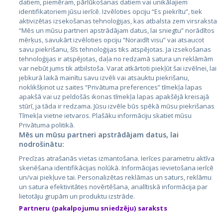
datiem, piemēram, pārlūkošanas datiem vai unikālajiem
identifikatoriem jūsu ierīcē. Izvēloties opciju “Es piekrītu”, tiek
Страны
aktivizētas izsekošanas tehnoloģijas, kas atbalsta zem virsraksta
Эстония
“Mēs un mūsu partneri apstrādājam datus, lai sniegtu” norādītos
mērķus, savukārt izvēloties opciju “Noraidīt visu” vai atsaucot
Латвия
savu piekrišanu, šīs tehnoloģijas tiks atspējotas. Ja izsekošanas
tehnoloģijas ir atspējotas, daļa no redzamā satura un reklāmām
Литва
var nebūt jums tik atbilstoša. Varat atkārtoti piekļūt šai izvēlnei, lai
jebkurā laikā mainītu savu izvēli vai atsauktu piekrišanu,
noklikšķinot uz saites “Privātuma preferences” tīmekļa lapas
apakšā vai uz peldošās ikonas tīmekļa lapas apakšējā kreisajā
stūrī, ja tāda ir redzama. Jūsu izvēle būs spēkā mūsu piekrišanas
Tīmekļa vietne ietvaros. Plašāku informāciju skatiet mūsu
Privātuma politikā.
Mēs un mūsu partneri apstrādājam datus, lai
nodrošinātu:
City24.lv
CVbankas.lt
Precīzas atrašanās vietas izmantošana. Ierīces parametru aktīva
City24.ee
Kainos.lt
skenēšana identifikācijas nolūkā. Informācijas ievietošana ierīcē
un/vai piekļuve tai. Personalizētas reklāmas un saturs, reklāmu
GetaPro.lv
Paslaugos.lt
un satura efektivitātes novērtēšana, analītiskā informācija par
GetaPro.ee
auto24.ee
lietotāju grupām un produktu izstrāde.
Skelbiu.lt
KV.ee
Partneru (pakalpojumu sniedzēju) saraksts
Autoplius.lt
Osta.ee