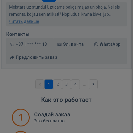
Meistars uz stundu! Uzticams palīgs mājās un birojā. Neliels
remonts, ko jau sen atlikāt!? Noplūdusi krāna blīve, jāp...
читать дальше
Контакты
+371 *** *** 13
Эл. почта
WhatsApp
Предложить заказ
...
1
2
3
4
Как это работает
1
Создай заказ
Это бесплатно