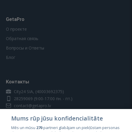
GetaPro
О проекте
Обратная связь
Вопросы и Ответы
Блог
Контакты
City24 SIA, (40003692375)
28259069
(9:00-17:00 пн. - пт.)
contact@getapro.lv
Mums rūp jūsu konfidencialitāte
Mēs un mūsu
270
partneri glabājam un piekļūstam personas