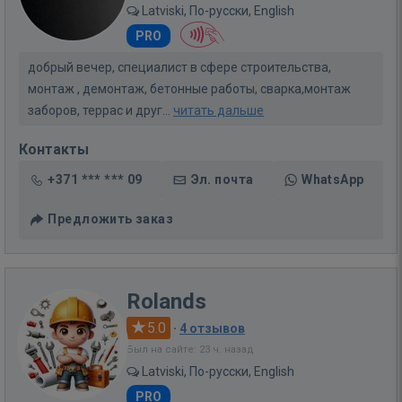
Latviski, По-русски, English
PRO
добрый вечер, специалист в сфере строительства,
монтаж , демонтаж, бетонные работы, сварка,монтаж
заборов, террас и друг...
читать дальше
Контакты
+371 *** *** 09
Эл. почта
WhatsApp
Предложить заказ
Rolands
5.0
·
4 отзывов
Был на сайте: 23 ч. назад
Latviski, По-русски, English
PRO