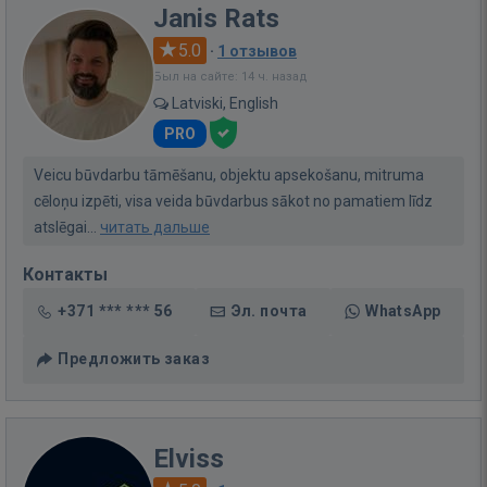
Janis Rats
5.0
·
1 отзывов
Был на сайте: 14 ч. назад
Latviski, English
PRO
Veicu būvdarbu tāmēšanu, objektu apsekošanu, mitruma
cēloņu izpēti, visa veida būvdarbus sākot no pamatiem līdz
atslēgai...
читать дальше
Контакты
+371 *** *** 56
Эл. почта
WhatsApp
Предложить заказ
Elviss